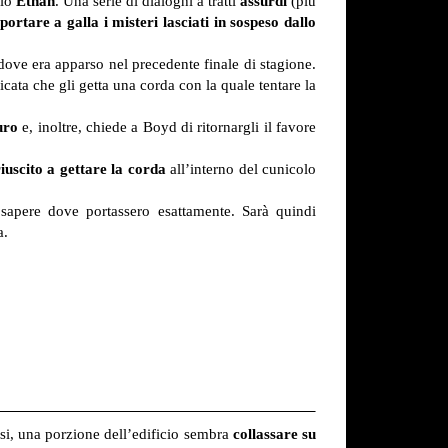
olo
Ethan
. Una serie di dialoghi a tratti
assurdi
(più
iportare a galla i misteri lasciati in sospeso dallo
ove era apparso nel precedente finale di stagione.
cata che gli getta una corda con la quale tentare la
uro
e, inoltre, chiede a Boyd di ritornargli il favore
iuscito a gettare la corda
all’interno del cunicolo
 sapere dove portassero esattamente. Sarà quindi
a.
rsi, una porzione dell’edificio sembra
collassare su