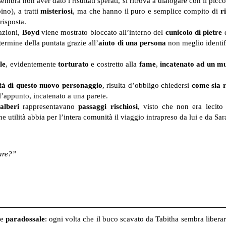
embra non aver dato i risultati sperati, si ritrova a dialogare con il picc
no), a tratti
misteriosi
, ma che hanno il puro e semplice compito di
r
risposta.
azioni,
Boyd
viene mostrato bloccato all’interno del
cunicolo di pietre
d
termine della puntata grazie all’
aiuto di una persona
non meglio identifi
le
, evidentemente
torturato
e costretto alla
fame
,
incatenato ad un m
ità di questo nuovo personaggio
, risulta d’obbligo chiedersi
come sia r
 l’appunto, incatenato a una parete.
alberi
rappresentavano
passaggi rischiosi
, visto che non era lecito
e utilità abbia per l’intera comunità il viaggio intrapreso da lui e da Sar
are?”
e
paradossale
: ogni volta che il buco scavato da Tabitha sembra libera