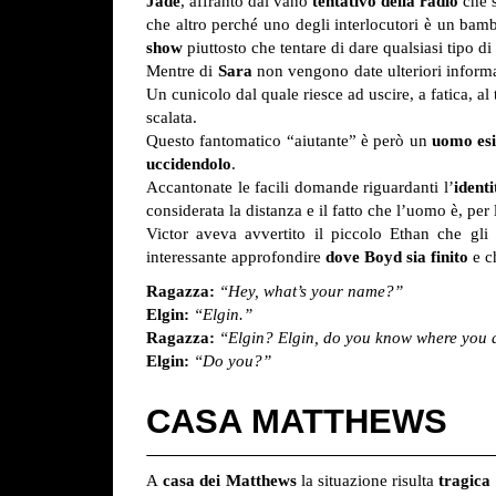
Jade
, affranto dal vano
tentativo della radio
che s
che altro perché uno degli interlocutori è un bambi
show
piuttosto che tentare di dare qualsiasi tipo di 
Mentre di
Sara
non vengono date ulteriori inform
Un cunicolo dal quale riesce ad uscire, a fatica, al 
scalata.
Questo fantomatico “aiutante” è però un
uomo esi
uccidendolo
.
Accantonate le facili domande riguardanti l’
ident
considerata la distanza e il fatto che l’uomo è, per
Victor aveva avvertito il piccolo Ethan che gli
interessante approfondire
dove Boyd sia finito
e ch
Ragazza:
“Hey, what’s your name?”
Elgin:
“Elgin.”
Ragazza:
“Elgin? Elgin, do you know where you 
Elgin:
“Do you?”
CASA MATTHEWS
A
casa dei Matthews
la situazione risulta
tragica