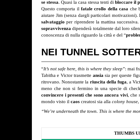
se stessa
. Quasi la casa stessa tenti di
bloccare il 
Questo comporta il
fatale crollo della casa
che b
aiutare Jim (senza dargli particolari motivazioni).
salvataggio
per riprendere la mattina successiva
sopravvivenza
dipenderà totalmente dal loro silen
conoscenza di nulla riguardo la città e del “
proble
NEI TUNNEL SOTTE
“
It’s not safe here, this is where they sleep
”: mai fr
Tabitha e Victor trasmette
ansia
sia per queste fig
ritrovano. Nonostante la
riuscita della fuga
, a Vic
meno che non si fermino in una specie di check
convincere i presenti che sono ancora vivi
, che 
mondo visto il
caos
creatosi sia alla
colony house
,
“We’re underneath the town. This is where the mons
THUMBS U