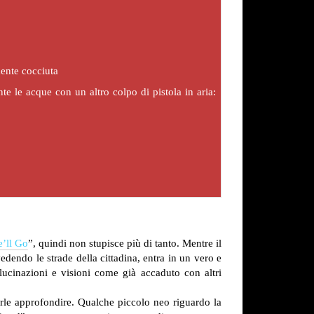
mente cocciuta
e le acque con un altro colpo di pistola in aria:
’ll Go
”, quindi non stupisce più di tanto. Mentre il
dendo le strade della cittadina, entra in un vero e
llucinazioni e visioni come già accaduto con altri
terle approfondire. Qualche piccolo neo riguardo la