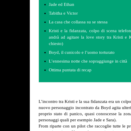
Jade ed Ethan
Tabitha e Victor
La casa che collassa su se stessa
Kristi e la fidanzata, colpo di scena tele
andrà ad agitare la love story tra Kristi 
chiesto)
Boyd, il cunicolo e l’uomo torturato
L’ennesima notte che sopraggiunge in città
Ottima puntata di recap
L’incontro tra Kristi e la sua fidanzata era un colpo
nuovo personaggio incontrato da Boyd agita ulterio
proprio stato di panico, quasi conoscesse la zona
personaggi quali per esempio Jade e Sara).
From riparte con un pilot che raccoglie tutte le p