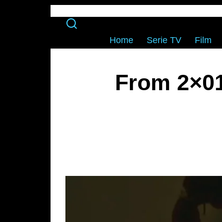
Home
Serie TV
Film
From 2×01