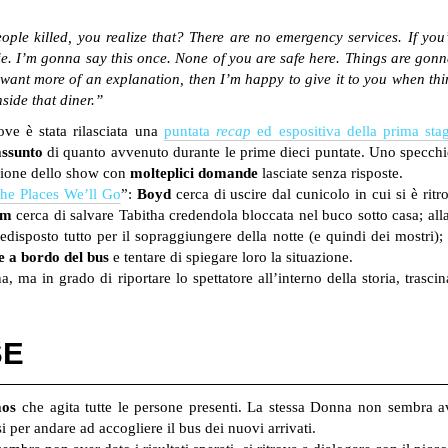
ple killed, you realize that? There are no emergency services. If you
die. I’m gonna say this once. None of you are safe here. Things are go
u want more of an explanation, then I’m happy to give it to you when thi
side that diner.”
ove è stata rilasciata una
puntata
recap
ed espositiva della prima sta
assunto
di quanto avvenuto durante le prime dieci puntate. Uno specchie
isione dello show con
molteplici domande
lasciate senza risposte.
the Places We’ll Go
”:
Boyd
cerca di uscire dal cunicolo in cui si è rit
im
cerca di salvare Tabitha credendola bloccata nel buco sotto casa; all
disposto tutto per il sopraggiungere della notte (e quindi dei mostri);
e a bordo del bus
e tentare di spiegare loro la situazione.
 ma in grado di riportare lo spettatore all’interno della storia, tras
SE
aos
che agita tutte le persone presenti. La stessa Donna non sembra a
si per andare ad accogliere il bus dei nuovi arrivati.