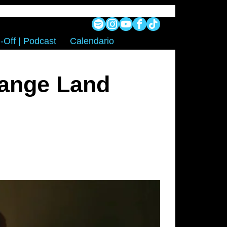
-Off | Podcast
Calendario
range Land