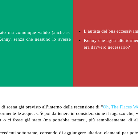
L’autista del bus eccessiva
fonato ma comunque valido (anche se
e Kenny, senza che nessuno lo avesse
Kenny che agita ulteriorment
era davvero necessario?
 di scena già previsto all’interno della recensione di “
Oh, The Places We
rmente le acque. C’è poi da tenere in considerazione il ragazzo che, ve
 o ci fosse già stato (ma potrebbe trattarsi, più semplicemente, di a
recedenti sottotrame, cercando di aggiungere ulteriori elementi per po