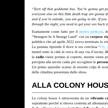
“Turn off that goddamn bus. You’re gonna get peo
everyone else on this little death trap are gonna 
and if you’re outside, you are going to die. If yo
through the night, you need to get your ass back in
Esattamente come fatto per il
nostro podcast
, d
“Strangers In A Strange Land” con un
corposo ri
pubblico che ad aprile 2022 aveva terminato la v
La puntata riprende lì dove si era conclusa “
Oh, 
tunnel sotto la città in cerca di una via d’uscita;
J
la
radio
viene portato al coperto, mentre viene pre
precipita alla tavola calda per accogliere le
person
Un primo episodio scarno di enormi colpi di scena,
della cittadina presentata dallo show.
ALLA COLONY HOU
La
colony house
è attraversata da un
vibrante c
soprattutto perché si ritrova costretta ad allontanar