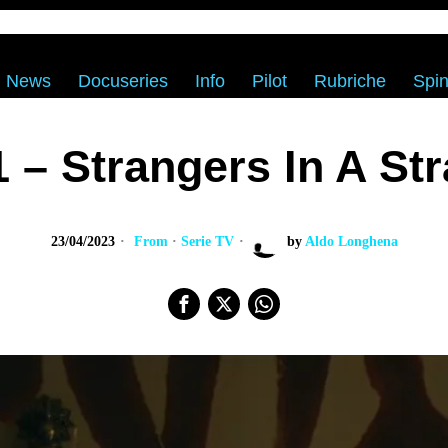
News
Docuseries
Info
Pilot
Rubriche
Spin
 – Strangers In A St
23/04/2023
From
·
Serie TV
by
Aldo Longhena