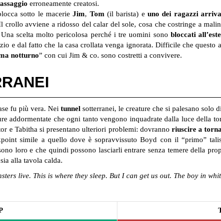
passaggio
erroneamente creatosi.
locca sotto le macerie
Jim
,
Tom
(il barista) e
uno dei ragazzi arriva
 Il crollo avviene a ridosso del calar del sole, cosa che costringe a ma
. Una scelta molto pericolosa perché i tre uomini sono
bloccati all’est
zio e dal fatto che la casa crollata venga ignorata. Difficile che questo
ma notturno
” con cui Jim & co. sono costretti a convivere.
RRANEI
ase fu più vera. Nei
tunnel
sotterranei, le creature che si palesano solo di
ure addormentate che ogni tanto vengono inquadrate dalla luce della torci
tor e Tabitha si presentano ulteriori problemi: dovranno
riuscire a torna
point simile a quello dove è sopravvissuto Boyd con il “primo” tali
sono loro e che quindi possono lasciarli entrare senza temere della pro
 sia alla tavola calda.
ters live. This is where they sleep. But I can get us out. The boy in wh
P