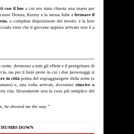
ti con il bus
a cui era stata chiesta una mano per
lincuore Donna, Kenny e la stessa Julie a
fermare il
erno
, a completa disposizione dei mostri, e la loro
 accada visto che il giovane appena arrivato non è a
 notte, dormono a tutti gli effetti e il peregrinare di
a, sia per il buio pesto in cui i due personaggi si
re in città
prima del sopraggiungere della notte (a
smano) e, una volta arrivati, dovranno
riuscire a
pria vita. Sicuramente non la cosa più semplice del
ite, he showed me the way.”
THUMBS DOWN