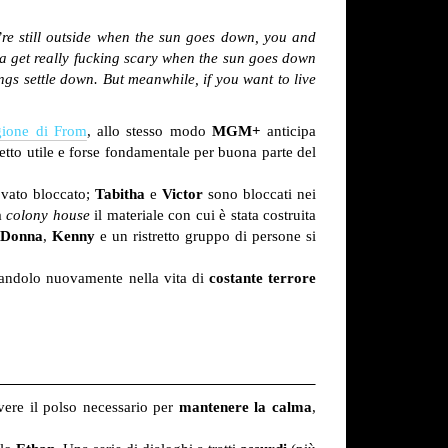
’re still outside when the sun goes down, you and
nna get really fucking scary when the sun goes down
ngs settle down. But meanwhile, if you want to live
gione di From
, allo stesso modo
MGM+
anticipa
tto utile e forse fondamentale per buona parte del
rovato bloccato;
Tabitha
e
Victor
sono bloccati nei
a
colony house
il materiale con cui è stata costruita
Donna
,
Kenny
e un ristretto gruppo di persone si
cinandolo nuovamente nella vita di
costante terrore
vere il polso necessario per
mantenere la calma
,