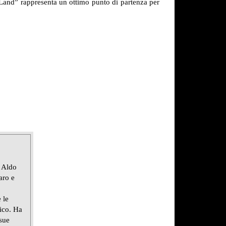
e Land” rappresenta un ottimo punto di partenza per
 Aldo
aro e
 le
lico. Ha
 sue