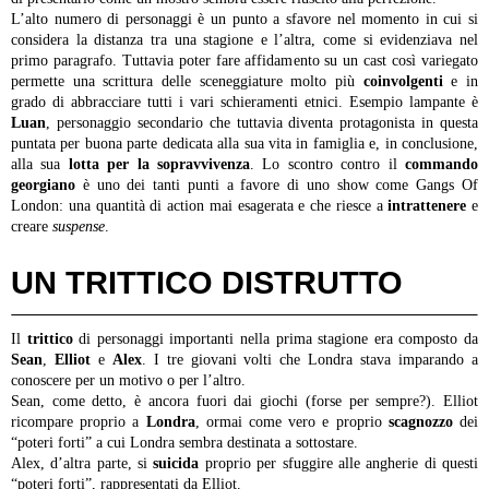
L’alto numero di personaggi è un punto a sfavore nel momento in cui si
considera la distanza tra una stagione e l’altra, come si evidenziava nel
primo paragrafo. Tuttavia poter fare affidamento su un cast così variegato
permette una scrittura delle sceneggiature molto più
coinvolgenti
e in
grado di abbracciare tutti i vari schieramenti etnici. Esempio lampante è
Luan
, personaggio secondario che tuttavia diventa protagonista in questa
puntata per buona parte dedicata alla sua vita in famiglia e, in conclusione,
alla sua
lotta per la sopravvivenza
. Lo scontro contro il
commando
georgiano
è uno dei tanti punti a favore di uno show come Gangs Of
London: una quantità di action mai esagerata e che riesce a
intrattenere
e
creare
suspense
.
UN TRITTICO DISTRUTTO
Il
trittico
di personaggi importanti nella prima stagione era composto da
Sean
,
Elliot
e
Alex
. I tre giovani volti che Londra stava imparando a
conoscere per un motivo o per l’altro.
Sean, come detto, è ancora fuori dai giochi (forse per sempre?).
Elliot
ricompare proprio a
Londra
, ormai come vero e proprio
scagnozzo
dei
“poteri forti” a cui Londra sembra destinata a sottostare.
Alex, d’altra parte, si
suicida
proprio per sfuggire alle angherie di questi
“poteri forti”, rappresentati da Elliot.