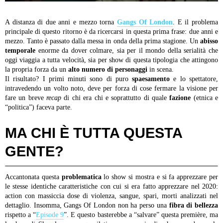
A distanza di due anni e mezzo torna
Gangs Of London
. E il problema
principale di questo ritorno è da ricercarsi in questa prima frase: due anni e
mezzo. Tanto è passato dalla messa in onda della prima stagione. Un
abisso
temporale
enorme da dover colmare, sia per il mondo della serialità che
oggi viaggia a tutta velocità, sia per show di questa tipologia che attingono
la propria forza da un
alto numero di personaggi
in scena.
Il risultato? I primi minuti sono di puro
spaesamento
e lo spettatore,
intravedendo un volto noto, deve per forza di cose fermare la visione per
fare un breve
recap
di chi era chi e soprattutto di quale
fazione
(etnica e
“politica”) faceva parte.
MA CHI È TUTTA QUESTA
GENTE?
Accantonata questa
problematica
lo show si mostra e si fa apprezzare per
le stesse identiche caratteristiche con cui si era fatto apprezzare nel 2020:
action con massiccia dose di violenza, sangue, spari, morti analizzati nel
dettaglio. Insomma, Gangs Of London non ha perso una
fibra di bellezza
rispetto a “
Episode 9
”. E questo basterebbe a “salvare” questa première, ma