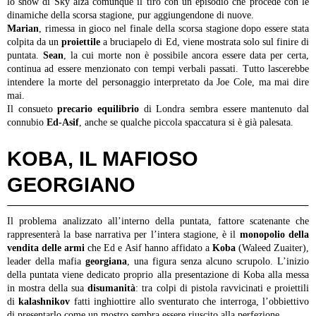
lo show di Sky alza comunque il tiro con un episodio che procede con le
dinamiche della scorsa stagione, pur aggiungendone di nuove.
Marian
, rimessa in gioco nel finale della scorsa stagione dopo essere stata
colpita da un
proiettile
a bruciapelo di Ed, viene mostrata solo sul finire di
puntata.
Sean
, la cui morte non è possibile ancora essere data per certa,
continua ad essere menzionato con tempi verbali passati. Tutto lascerebbe
intendere la morte del personaggio interpretato da Joe Cole, ma mai dire
mai.
Il consueto
precario equilibrio
di Londra sembra essere mantenuto dal
connubio
Ed-Asif
, anche se qualche piccola spaccatura si è già palesata.
KOBA, IL MAFIOSO
GEORGIANO
Il problema analizzato all’interno della puntata, fattore scatenante che
rappresenterà la base narrativa per l’intera stagione, è il
monopolio della
vendita delle armi
che Ed e Asif hanno affidato a
Koba
(Waleed Zuaiter),
leader della mafia
georgiana
, una figura senza alcuno scrupolo. L’inizio
della puntata viene dedicato proprio alla presentazione di Koba alla messa
in mostra della sua
disumanità
: tra colpi di pistola ravvicinati e proiettili
di
kalashnikov
fatti inghiottire allo sventurato che interroga, l’obbiettivo
di presentarlo come un mostro sembra essere riuscito alla perfezione.