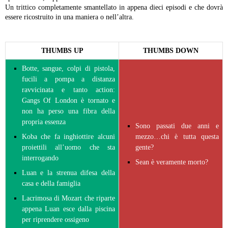
Un trittico completamente smantellato in appena dieci episodi e che dovrà
essere ricostruito in una maniera o nell’altra.
THUMBS UP
THUMBS DOWN
Botte, sangue, colpi di pistola,
fucili a pompa a distanza
ravvicinata e tanto action:
Gangs Of London è tornato e
non ha perso una fibra della
propria essenza
Sono passati due anni e
Koba che fa inghiottire alcuni
mezzo…chi è tutta questa
proiettili all’uomo che sta
gente?
interrogando
Sean è veramente morto?
Luan e la strenua difesa della
casa e della famiglia
Lacrimosa di Mozart che riparte
appena Luan esce dalla piscina
per riprendere ossigeno