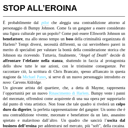
STOP ALL’EROINA
È probabilmente dal
pilot
che aleggia una contraddizione attorno al
personaggio di Bumpy Johnson. Come fa un gangster a essere considerato
una figura culturale per un popolo? Come può essere Ellsworth Johnson un
benefattore
, ma allo stesso tempo un
boss
della criminalità organizzata di
Harlem? Tempi diversi, necessità differenti, su cui servirebbero pareri in
merito di specialisti per valutare la bontà della considerazione storica che
Johnson sta ricevendo. Tuttavia, finalmente, “
Angel of Death
” decide di
affrontare l’elefante nella stanza
, sbattendo in faccia al protagonista
dello show tutte le sue azioni, con le tristissime conseguenze. Per
raccontare ciò, la scrittura di Chris Brancato, spesso affiancato in questa
stagione da
Michael Panes
, si serve di un nuovo personaggio introdotto
ex
novo
: Carvens Aldridge.
Un giovane artista del quartiere, che, a detta di Mayme, rappresenta
l’opportunità per un nuovo
Rinascimento di Harlem
. Bumpy veste i panni
del mecenate, offrendosi come acquirente di una sua opera per supportarlo
dal punto di vista artistico. Non fosse che tale quadro si rivelerà un
colpo
duro da digerire
, la perfetta rappresentazione del gangster. Un uomo che è
una contraddizione vivente, mecenate e benefattore da un lato, assassino
spietato e malavitoso dall’altro. Un quadro che sancirà l’
uscita dal
business dell’eroina
per addentrarsi nel mercato, più “soft”, della cocaina.