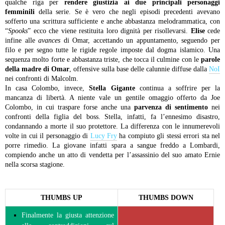
qualche riga per
rendere giustizia ai due principali personaggi
femminili
della serie. Se è vero che negli episodi precedenti avevano
sofferto una scrittura sufficiente e anche abbastanza melodrammatica, con
“
Spooks
” ecco che viene restituita loro dignità per risollevarsi.
Elise
cede
infine alle
avances
di Omar, accettando un appuntamento, seguendo per
filo e per segno tutte le rigide regole imposte dal dogma islamico. Una
sequenza molto forte e abbastanza triste, che tocca il culmine con le
parole
della madre di Omar
, offensive sulla base delle calunnie diffuse dalla
NoI
nei confronti di Malcolm.
In casa Colombo, invece,
Stella Gigante
continua a soffrire per la
mancanza di libertà. A niente vale un gentile omaggio offerto da Joe
Colombo, in cui traspare forse anche una
parvenza di sentimento
nei
confronti della figlia del boss. Stella, infatti, fa l’ennesimo disastro,
condannando a morte il suo protettore. La differenza con le innumerevoli
volte in cui il personaggio di
Lucy Fry
ha compiuto gli stessi errori sta nel
porre rimedio. La giovane infatti spara a sangue freddo a Lombardi,
compiendo anche un atto di vendetta per l’assassinio del suo amato Ernie
nella scorsa stagione.
THUMBS UP
THUMBS DOWN
Finalmente la giusta attenzione