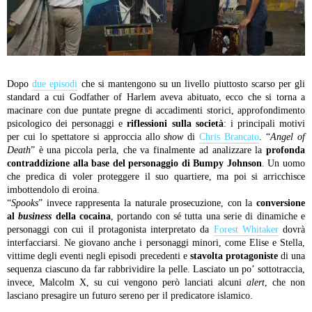
Dopo
due episodi
che si mantengono su un livello piuttosto scarso per gli
standard a cui Godfather of Harlem aveva abituato, ecco che si torna a
macinare con due puntate pregne di accadimenti storici, approfondimento
psicologico dei personaggi e
riflessioni sulla società
: i principali motivi
per cui lo spettatore si approccia allo
show
di
Chris Brancato
. “
Angel of
Death
” è una piccola perla, che va finalmente ad analizzare la
profonda
contraddizione alla base del personaggio di Bumpy Johnson
. Un uomo
che predica di voler proteggere il suo quartiere, ma poi si arricchisce
imbottendolo di eroina.
“
Spooks
” invece rappresenta la naturale prosecuzione, con la
conversione
al
business
della cocaina
, portando con sé tutta una serie di dinamiche e
personaggi con cui il protagonista interpretato da
Forest Whitaker
dovrà
interfacciarsi. Ne giovano anche i personaggi minori, come Elise e Stella,
vittime degli eventi negli episodi precedenti e
stavolta protagoniste
di una
sequenza ciascuno da far rabbrividire la pelle. Lasciato un po’ sottotraccia,
invece, Malcolm X, su cui vengono però lanciati alcuni
alert
, che non
lasciano presagire un futuro sereno per il predicatore islamico.