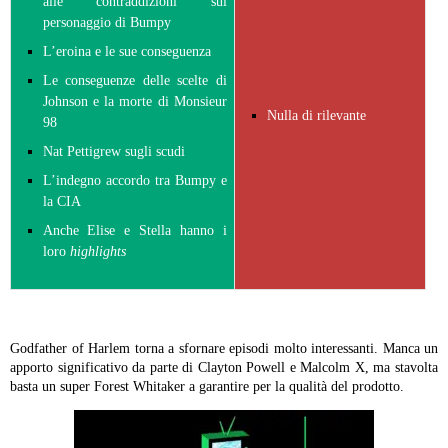
alle contraddizioni sul
personaggio di Bumpy
L’eroina e le sue conseguenza
Le conseguenze delle scelte di
Johnson e la morte di Monsieur
Nulla di rilevante
98
Nat Pettigrew sugli scudi
L’indegno accordo tra Bumpy e
la CIA
Anche Elise e Stella hanno i
loro
highlights
Godfather of Harlem torna a sfornare episodi molto interessanti. Manca un
apporto significativo da parte di Clayton Powell e Malcolm X, ma stavolta
basta un super Forest Whitaker a garantire per la qualità del prodotto.