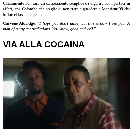
Chiaramente non sarà un cambiamento semplice da digerire per i partner in
affari, con Colombo che sceglie di non stare a guardare e Monsieur 98 che
infine ci lascia le penne.
Carvens Aldridge
:
“
I hope you don’t mind, but this is how I see you. A
man of many contradictions. You know, good and evil.
”
VIA ALLA COCAINA