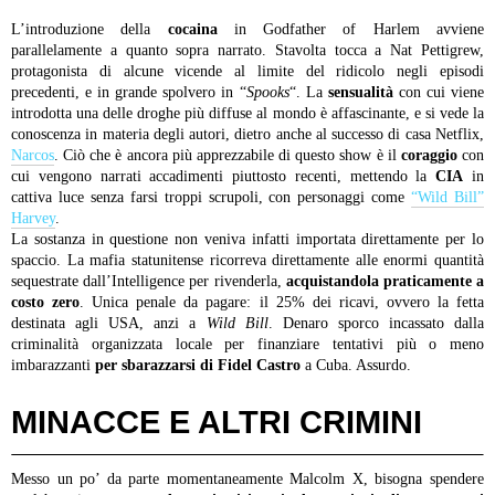
L’introduzione della
cocaina
in Godfather of Harlem avviene
parallelamente a quanto sopra narrato. Stavolta tocca a Nat Pettigrew,
protagonista di alcune vicende al limite del ridicolo negli episodi
precedenti, e in grande spolvero in “
Spooks
“. La
sensualità
con cui viene
introdotta una delle droghe più diffuse al mondo è affascinante, e si vede la
conoscenza in materia degli autori, dietro anche al successo di casa Netflix,
Narcos
. Ciò che è ancora più apprezzabile di questo show è il
coraggio
con
cui vengono narrati accadimenti piuttosto recenti, mettendo la
CIA
in
cattiva luce senza farsi troppi scrupoli, con personaggi come
“Wild Bill”
Harvey
.
La sostanza in questione non veniva infatti importata direttamente per lo
spaccio. La mafia statunitense ricorreva direttamente alle enormi quantità
sequestrate dall’Intelligence per rivenderla,
acquistandola praticamente a
costo zero
. Unica penale da pagare: il 25% dei ricavi, ovvero la fetta
destinata agli USA, anzi a
Wild Bill
. Denaro sporco incassato dalla
criminalità organizzata locale per finanziare tentativi più o meno
imbarazzanti
per sbarazzarsi di Fidel Castro
a Cuba. Assurdo.
MINACCE E ALTRI CRIMINI
Messo un po’ da parte momentaneamente Malcolm X, bisogna spendere