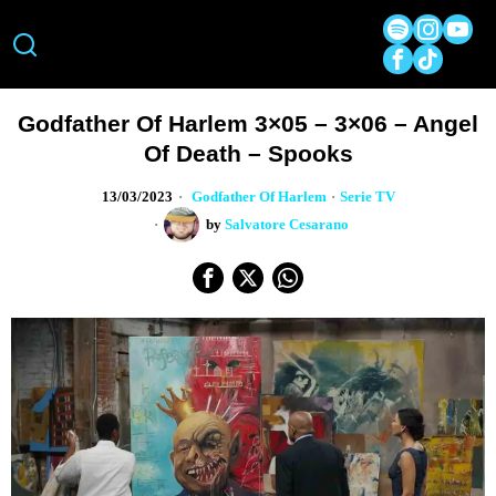
Godfather Of Harlem 3×05 – 3×06 – Angel
Of Death – Spooks
13/03/2023
Godfather Of Harlem
·
Serie TV
by
Salvatore Cesarano