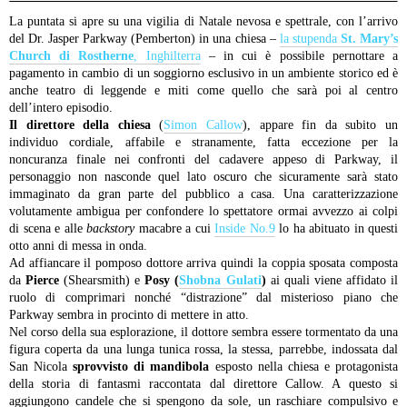
La puntata si apre su una vigilia di Natale nevosa e spettrale, con l’arrivo
del Dr. Jasper Parkway (Pemberton) in una chiesa –
la stupenda
St. Mary’s
Church di Rostherne
, Inghilterra
– in cui è possibile pernottare a
pagamento in cambio di un soggiorno esclusivo in un ambiente storico ed è
anche teatro di leggende e miti come quello che sarà poi al centro
dell’intero episodio.
Il direttore della chiesa
(
Simon Callow
), appare fin da subito un
individuo cordiale, affabile e stranamente, fatta eccezione per la
noncuranza finale nei confronti del cadavere appeso di Parkway, il
personaggio non nasconde quel lato oscuro che sicuramente sarà stato
immaginato da gran parte del pubblico a casa. Una caratterizzazione
volutamente ambigua per confondere lo spettatore ormai avvezzo ai colpi
di scena e alle
backstory
macabre a cui
Inside No.9
lo ha abituato in questi
otto anni di messa in onda.
Ad affiancare il pomposo dottore arriva quindi la coppia sposata composta
da
Pierce
(Shearsmith) e
Posy (
Shobna Gulati
)
ai quali viene affidato il
ruolo di comprimari nonché “distrazione” dal misterioso piano che
Parkway sembra in procinto di mettere in atto.
Nel corso della sua esplorazione, il dottore sembra essere tormentato da una
figura coperta da una lunga tunica rossa, la stessa, parrebbe, indossata dal
San Nicola
sprovvisto di mandibola
esposto nella chiesa e protagonista
della storia di fantasmi raccontata dal direttore Callow. A questo si
aggiungono candele che si spengono da sole, un raschiare compulsivo e