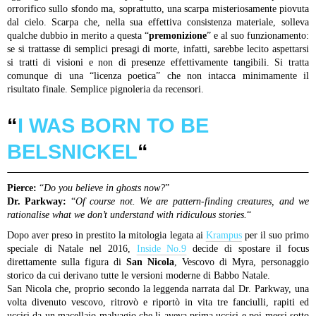
orrorifico sullo sfondo ma, soprattutto, una scarpa misteriosamente piovuta
dal cielo. Scarpa che, nella sua effettiva consistenza materiale, solleva
qualche dubbio in merito a questa “
premonizione
” e al suo funzionamento:
se si trattasse di semplici presagi di morte, infatti, sarebbe lecito aspettarsi
si tratti di visioni e non di presenze effettivamente tangibili. Si tratta
comunque di una “licenza poetica” che non intacca minimamente il
risultato finale. Semplice pignoleria da recensori.
“
I WAS BORN TO BE
BELSNICKEL
“
Pierce:
“
Do you believe in ghosts now?
”
Dr. Parkway:
“
Of course not. We are pattern-finding creatures, and we
rationalise what we don’t understand with ridiculous stories.
“
Dopo aver preso in prestito la mitologia legata ai
Krampus
per il suo primo
speciale di Natale nel 2016,
Inside No.9
decide di spostare il focus
direttamente sulla figura di
San Nicola
, Vescovo di Myra, personaggio
storico da cui derivano tutte le versioni moderne di Babbo Natale.
San Nicola che, proprio secondo la leggenda narrata dal Dr. Parkway, una
volta divenuto vescovo, ritrovò e riportò in vita tre fanciulli, rapiti ed
uccisi da un macellaio malvagio che li aveva prima uccisi e poi messi sotto