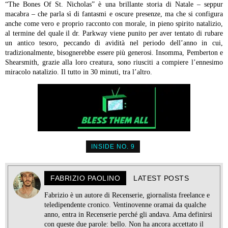
“The Bones Of St. Nicholas” è una brillante storia di Natale – seppur
macabra – che parla sì di fantasmi e oscure presenze, ma che si configura
anche come vero e proprio racconto con morale, in pieno spirito natalizio,
al termine del quale il dr. Parkway viene punito per aver tentato di rubare
un antico tesoro, peccando di avidità nel periodo dell’anno in cui,
tradizionalmente, bisognerebbe essere più generosi. Insomma, Pemberton e
Shearsmith, grazie alla loro creatura, sono riusciti a compiere l’ennesimo
miracolo natalizio. Il tutto in 30 minuti, tra l’altro.
INSIDE NO. 9
FABRIZIO PAOLINO
LATEST POSTS
Fabrizio è un autore di Recenserie, giornalista freelance e
teledipendente cronico. Ventinovenne oramai da qualche
anno, entra in Recenserie perché gli andava. Ama definirsi
con queste due parole: bello. Non ha ancora accettato il