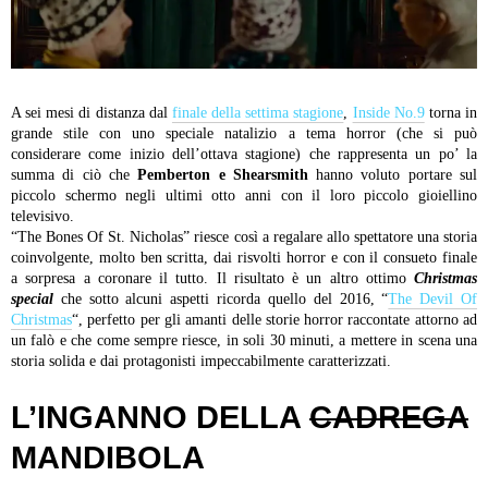
A sei mesi di distanza dal
finale della settima stagione
,
Inside No.9
torna in
grande stile con uno speciale natalizio a tema horror (che si può
considerare come inizio dell’ottava stagione) che rappresenta un po’ la
summa di ciò che
Pemberton e Shearsmith
hanno voluto portare sul
piccolo schermo negli ultimi otto anni con il loro piccolo gioiellino
televisivo.
“The Bones Of St. Nicholas” riesce così a regalare allo spettatore una storia
coinvolgente, molto ben scritta, dai risvolti horror e con il consueto finale
a sorpresa a coronare il tutto. Il risultato è un altro ottimo
Christmas
special
che sotto alcuni aspetti ricorda quello del 2016, “
The Devil Of
Christmas
“, perfetto per gli amanti delle storie horror raccontate attorno ad
un falò e che come sempre riesce, in soli 30 minuti, a mettere in scena una
storia solida e dai protagonisti impeccabilmente caratterizzati.
L’INGANNO DELLA
CADREGA
MANDIBOLA