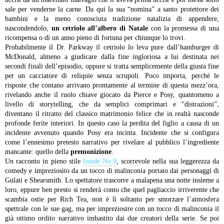
sale per venderne la carne. Da qui la sua “nomina” a santo protettore dei
bambini e la meno conosciuta tradizione natalizia di appendere,
nascondendolo,
un cetriolo all’albero di Natale
con la promessa di una
ricompensa o di un anno pieno di fortuna per chiunque lo trovi.
Probabilmente il Dr. Parkway il cetriolo lo leva pure dall’hamburger di
McDonald, almeno a giudicare dalla fine ingloriosa a lui destinata nei
secondi finali dell’episodio, oppure si tratta semplicemente della giusta fine
per un cacciatore di reliquie senza scrupoli. Poco importa, perché le
risposte che contano arrivano prontamente al termine di questa mezz’ora,
rivelando anche il ruolo chiave giocato da Pierce e Posy, quantomeno a
livello di storytelling, che da semplici comprimari e “distrazioni”,
diventano il ritratto del classico matrimonio felice che in realtà nasconde
profonde ferite interiori. In questo caso la perdita del figlio a causa di un
incidente avvenuto quando Posy era incinta. Incidente che si configura
come l’ennesimo pretesto narrativo per rivelare al pubblico l’ingrediente
mancante: quello della
premonizione
.
Un racconto in pieno stile
Inside No.9
, scorrevole nella sua leggerezza da
comedy e impreziosito da un tocco di malinconia portato dai personaggi di
Gulati e Shearsmith. Lo spettatore trascorre a malapena una notte insieme a
loro, eppure ben presto si renderà conto che quel pagliaccio irriverente che
scambia ostie per Rich Tea, non è lì soltanto per smorzare l’atmosfera
spettrale con le sue gag, ma per impreziosire con un tocco di malinconia il
già ottimo ordito narrativo imbastito dai due creatori della serie. Se poi