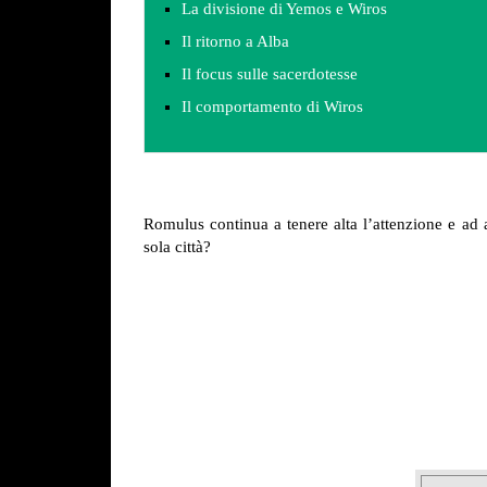
La divisione di Yemos e Wiros
Il ritorno a Alba
Il focus sulle sacerdotesse
Il comportamento di Wiros
Romulus continua a tenere alta l’attenzione e ad 
sola città?