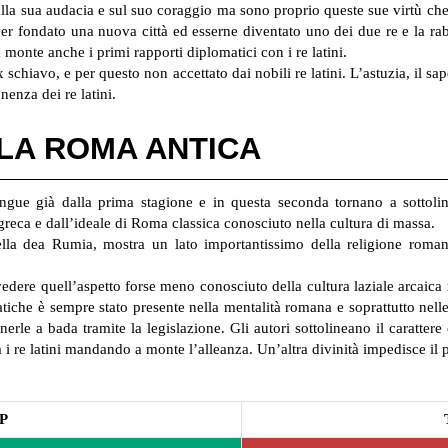
ulla sua audacia e sul suo coraggio ma sono proprio queste sue virtù che
er fondato una nuova città ed esserne diventato uno dei due re e la rab
monte anche i primi rapporti diplomatici con i re latini.
chiavo, e per questo non accettato dai nobili re latini. L’astuzia, il sa
nenza dei re latini.
LLA ROMA ANTICA
sangue già dalla prima stagione e in questa seconda tornano a sottoli
greca e dall’ideale di Roma classica conosciuto nella cultura di massa.
 della dea Rumia, mostra un lato importantissimo della religione roma
edere quell’aspetto forse meno conosciuto della cultura laziale arcaica 
ratiche è sempre stato presente nella mentalità romana e soprattutto nel
erle a bada tramite la legislazione. Gli autori sottolineano il carattere 
ra i re latini mandando a monte l’alleanza. Un’altra divinità impedisce il
P