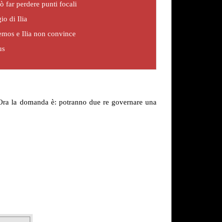
ò far perdere punti focali
io di Ilia
Yemos e Ilia non convince
us
a. Ora la domanda è: potranno due re governare una