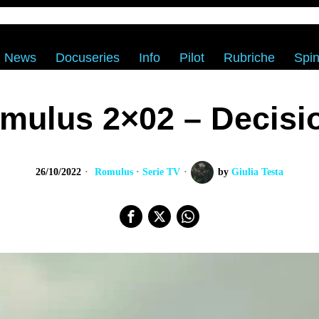
News
Docuseries
Info
Pilot
Rubriche
Spin
mulus 2×02 – Decisi
26/10/2022
Romulus
·
Serie TV
by
Giulia Testa