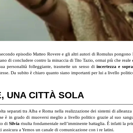
 secondo episodio Matteo Rovere e gli altri autori di Romulus pongono l’
tano di concludere contro la minaccia di Tito Tazio, ormai più che reale 
sua personalità folleggiante, trasmette un senso di
incertezza e sopra
tesse. Da subito è chiaro quanto siano importanti per lui a livello polit
E, UNA CITTÀ SOLA
lta separati tra Alba e Roma nella realizzazione dei sistemi di alleanz
orse è in grado di muoversi meglio a livello politico grazie al suo sa
to di
Silvia
risulta fondamentale nell’imminente battaglia. È infatti la pr
i assicura a Yemos un canale di comunicazione con i re latini.