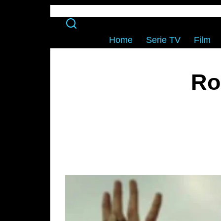
Home
Serie TV
Film
Ro