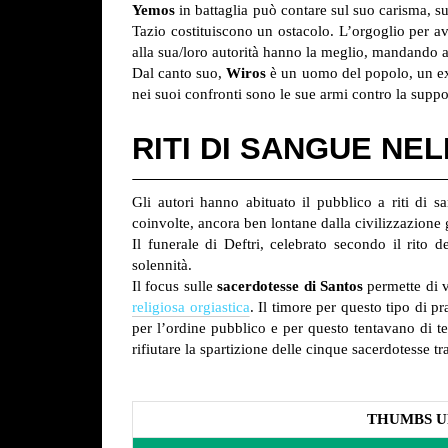
Yemos
in battaglia può contare sul suo carisma, s
Tazio costituiscono un ostacolo. L’orgoglio per av
alla sua/loro autorità hanno la meglio, mandando a 
Dal canto suo,
Wiros
è un uomo del popolo, un ex s
nei suoi confronti sono le sue armi contro la suppo
RITI DI SANGUE NE
Gli autori hanno abituato il pubblico a riti di 
coinvolte, ancora ben lontane dalla civilizzazione 
Il funerale di Deftri, celebrato secondo il rito
solennità.
Il focus sulle
sacerdotesse di Santos
permette di v
religiosa orgiastica
. Il timore per questo tipo di p
per l’ordine pubblico e per questo tentavano di ten
rifiutare la spartizione delle cinque sacerdotesse t
THUMBS U