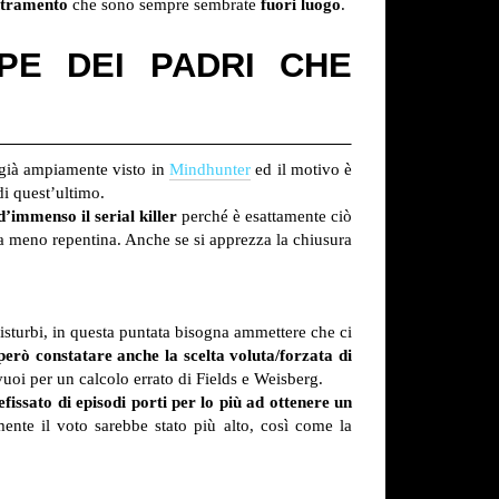
ntramento
che sono sempre sembrate
fuori luogo
.
E DEI PADRI CHE
già ampiamente visto in
Mindhunter
ed il motivo è
di quest’ultimo.
’immenso il serial killer
perché è esattamente ciò
era meno repentina. Anche se si apprezza la chiusura
 disturbi, in questa puntata bisogna ammettere che ci
però constatare anche la scelta voluta/forzata di
vuoi per un calcolo errato di Fields e Weisberg.
issato di episodi porti per lo più ad ottenere un
ente il voto sarebbe stato più alto, così come la