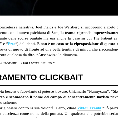
cretezza narrativa, Joel Fields e Joe Weisberg si riscoprono a corto di
mento con il nuovo psichiatra di Sam,
la trama riprende improvvisamen
nte delle scorse puntate ma era anche la base su cui The Patient aveva
h
” e “
Ezra
“) deludenti. E
non è un caso se la riproposizione di questo
 trova di nuovo di fronte ad una bella trentina di minuti che riaccendo
ora qualcosa da dire. “Auschwitz” lo dimostra.
n Auschwitz… Don’t wake him up.
“
RAMENTO CLICKBAIT
i più becero e fuorviante si potesse trovare. Chiamarlo “Nannycam”, “S
rco e scomodano il nome del campo di concentramento nazista
rievo
lo schermo.
prigioniero contro la sua volontà. Certo, citare
Viktor Frankl
può parzia
con coscienza come nome della puntata. Un qualcosa che potrebbe ser