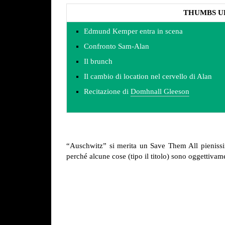
THUMBS U
Edmund Kemper entra in scena
Confronto Sam-Alan
Il brunch
Il cambio di location nel cervello di Alan
Recitazione di
Domhnall Gleeson
“Auschwitz” si merita un Save Them All pienissi
perché alcune cose (tipo il titolo) sono oggettivam