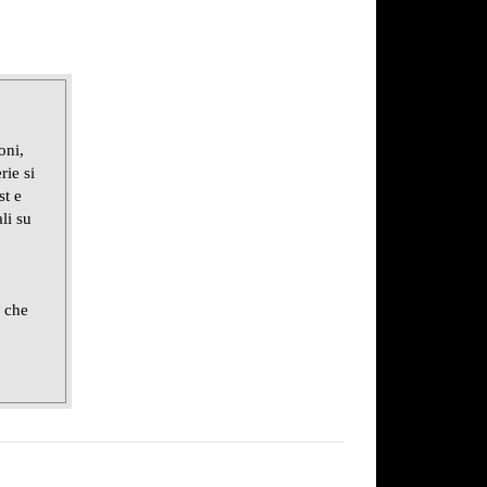
oni,
rie si
st e
li su
e che