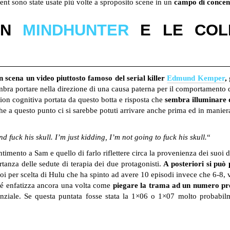
ient sono state usate più volte a sproposito scene in un
campo di conce
ON
MINDHUNTER
E LE COLP
I
n scena un video piuttosto famoso del serial killer
Edmund Kemper
,
embra portare nella direzione di una causa paterna per il comportamento 
ion cognitiva portata da questo botta e risposta che
sembra illuminare d
e che a questo punto ci si sarebbe potuti arrivare anche prima ed in mani
nd fuck his skull.
I’m just kidding, I’m not going to fuck his skull.
“
entimento a Sam e quello di farlo riflettere circa la provenienza dei suoi
tanza delle sedute di terapia dei due protagonisti.
A posteriori si può 
uoi per scelta di Hulu che ha spinto ad avere 10 episodi invece che 6-8, 
ché enfatizza ancora una volta come
piegare la trama ad un numero pref
enziale. Se questa puntata fosse stata la 1×06 o 1×07 molto probabilm