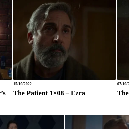
15/10/2022
07/10/
’s
The Patient 1×08 – Ezra
The