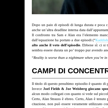
Dopo un paio di episodi di lunga durata e poca con
anche un’altra deadline interna data dall’appunta
Il confronto tra Sam e Alan era l’elemento manca
dall’equazione ha portato a due episodi (“
Kaddis
alto anche il voto dell’episodio
. Ebbene sì: ci si
sembra essere durata un po’ troppo pur avendo anc
“
Reality is worse than a nightmare when you’re i
CAMPI DI CONCENT
Il titolo di questo penultimo episodio è quanto d
Invece
Joel Fields & Joe Weisberg giocano spo
alcun modo collegati con quanto si vede sul picco
Certo, Alan Strauss è ebreo. Certo, Alan è tenuto 
citazione, non può essere veramente utilizzato 