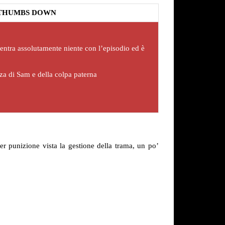
THUMBS DOWN
entra assolutamente niente con l’episodio ed è
za di Sam e della colpa paterna
 punizione vista la gestione della trama, un po’