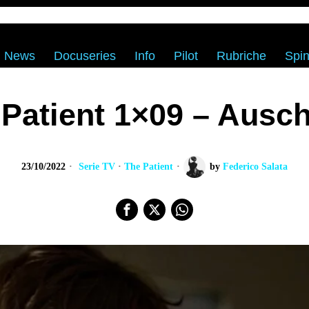
News
Docuseries
Info
Pilot
Rubriche
Spin
Patient 1×09 – Ausc
23/10/2022
Serie TV
·
The Patient
by
Federico Salata