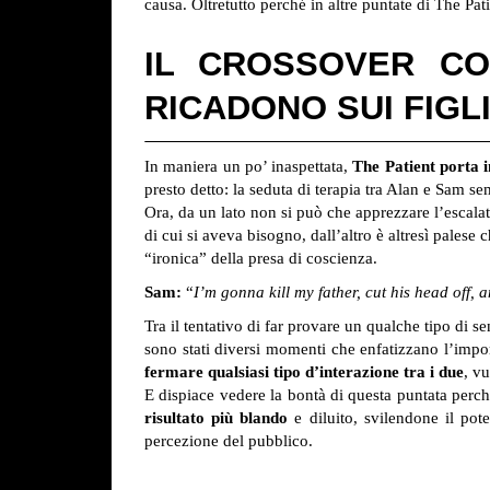
causa. Oltretutto perché in altre puntate di The Pat
IL CROSSOVER C
RICADONO SUI FIGL
In maniera un po’ inaspettata,
The Patient porta i
presto detto: la seduta di terapia tra Alan e Sam s
Ora, da un lato non si può che apprezzare l’escalat
di cui si aveva bisogno, dall’altro è altresì pales
“ironica” della presa di coscienza.
Sam:
“
I’m gonna kill my father, cut his head off, a
Tra il tentativo di far provare un qualche tipo di s
sono stati diversi momenti che enfatizzano l’impor
fermare qualsiasi tipo d’interazione tra i due
, v
E dispiace vedere la bontà di questa puntata per
risultato più blando
e diluito, svilendone il pot
percezione del pubblico.