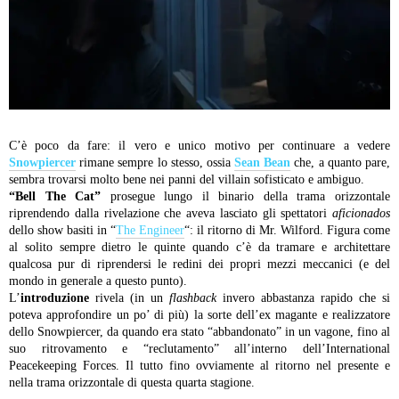
C’è poco da fare: il vero e unico motivo per continuare a vedere
Snowpiercer
rimane sempre lo stesso, ossia
Sean Bean
che, a quanto pare,
sembra trovarsi molto bene nei panni del villain sofisticato e ambiguo.
“Bell The Cat”
prosegue lungo il binario della trama orizzontale
riprendendo dalla rivelazione che aveva lasciato gli spettatori
aficionados
dello show basiti in “
The Engineer
“: il ritorno di Mr. Wilford. Figura come
al solito sempre dietro le quinte quando c’è da tramare e architettare
qualcosa pur di riprendersi le redini dei propri mezzi meccanici (e del
mondo in generale a questo punto).
L’
introduzione
rivela (in un
flashback
invero abbastanza rapido che si
poteva approfondire un po’ di più) la sorte dell’ex magante e realizzatore
dello Snowpiercer, da quando era stato “abbandonato” in un vagone, fino al
suo ritrovamento e “reclutamento” all’interno dell’International
Peacekeeping Forces. Il tutto fino ovviamente al ritorno nel presente e
nella trama orizzontale di questa quarta stagione.