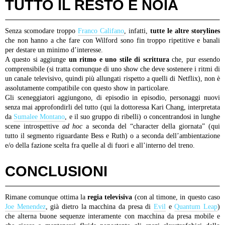
TUTTO IL RESTO È NOIA
Senza scomodare troppo
Franco Califano
, infatti,
tutte le altre storylines
che non hanno a che fare con Wilford sono fin troppo ripetitive e banali
per destare un minimo d’interesse.
A questo si aggiunge
un ritmo e uno stile di scrittura
che, pur essendo
comprensibile (si tratta comunque di uno show che deve sostenere i ritmi di
un canale televisivo, quindi più allungati rispetto a quelli di Netflix), non è
assolutamente compatibile con questo show in particolare.
Gli sceneggiatori aggiungono, di episodio in episodio, personaggi nuovi
senza mai approfondirli del tutto (qui la dottoressa Kari Chang, interpretata
da
Sumalee Montano
, e il suo gruppo di ribelli) o concentrandosi in lunghe
scene introspettive
ad hoc
a seconda del “character della giornata” (qui
tutto il segmento riguardante Bess e Ruth) o a seconda dell’ambientazione
e/o della fazione scelta fra quelle al di fuori e all’interno del treno.
CONCLUSIONI
Rimane comunque ottima la
regia televisiva
(con al timone, in questo caso
Joe Menendez
, già dietro la macchina da presa di
Evil
e
Quantum Leap
)
che alterna buone sequenze interamente con macchina da presa mobile e