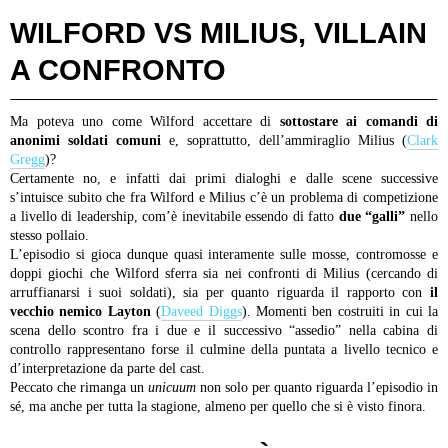
WILFORD VS MILIUS, VILLAIN
A CONFRONTO
Ma poteva uno come Wilford accettare di
sottostare ai comandi di
anonimi soldati comuni
e, soprattutto, dell’ammiraglio Milius (
Clark
Gregg
)?
Certamente no, e infatti dai primi dialoghi e dalle scene successive
s’intuisce subito che fra Wilford e Milius c’è un problema di competizione
a livello di leadership, com’è inevitabile essendo di fatto
due “galli”
nello
stesso pollaio.
L’episodio si gioca dunque quasi interamente sulle mosse, contromosse e
doppi giochi che Wilford sferra sia nei confronti di Milius (cercando di
arruffianarsi i suoi soldati), sia per quanto riguarda il rapporto con
il
vecchio nemico Layton
(
Daveed Diggs
). Momenti ben costruiti in cui la
scena dello scontro fra i due e il successivo “assedio” nella cabina di
controllo rappresentano forse il culmine della puntata a livello tecnico e
d’interpretazione da parte del cast.
Peccato che rimanga un
unicuum
non solo per quanto riguarda l’episodio in
sé, ma anche per tutta la stagione, almeno per quello che si è visto finora.