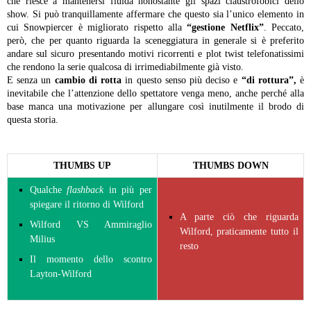
che riesce a mantenersi fluida nonostante gli spazi claustrofobici dello
show. Si può tranquillamente affermare che questo sia l’unico elemento in
cui Snowpiercer è migliorato rispetto alla
“gestione Netflix”
. Peccato,
però, che per quanto riguarda la sceneggiatura in generale si è preferito
andare sul sicuro presentando motivi ricorrenti e plot twist telefonatissimi
che rendono la serie qualcosa di irrimediabilmente già visto.
E senza un
cambio di rotta
in questo senso più deciso e
“di rottura”,
è
inevitabile che l’attenzione dello spettatore venga meno, anche perché alla
base manca una motivazione per allungare così inutilmente il brodo di
questa storia.
THUMBS UP
THUMBS DOWN
Qualche
flashback
in più per
spiegare il ritorno di Wilford
A parte ciò che riguarda
Wilford VS Ammiraglio
Wilford, praticamente tutto il
Milius
resto
Il momento dello scontro
Layton-Wilford