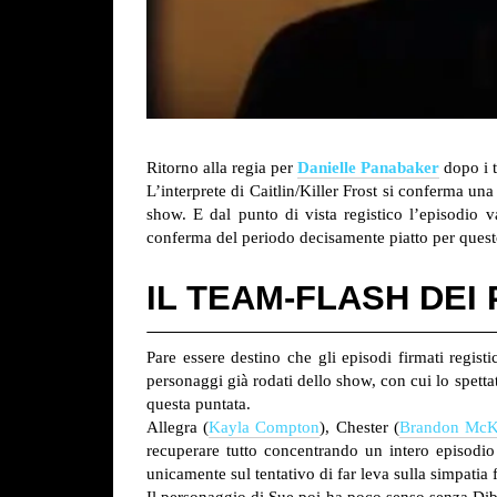
Ritorno alla regia per
Danielle Panabaker
dopo i t
L’interprete di Caitlin/Killer Frost si conferma u
show.
E dal punto di vista registico l’episodio
conferma del periodo decisamente piatto per ques
IL TEAM-FLASH DEI
Pare essere destino che gli episodi firmati regi
personaggi già rodati dello show, con cui lo spett
questa puntata.
Allegra (
Kayla Compton
), Chester (
Brandon McK
recuperare tutto concentrando un intero episodio 
unicamente sul tentativo di far leva sulla simpatia
Il personaggio di Sue poi ha poco senso senza Dib