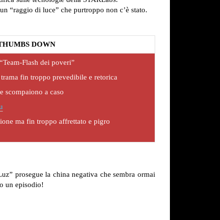
un “raggio di luce” che purtroppo non c’è stato.
THUMBS DOWN
 “Team-Flash dei poveri”
trama fin troppo prevedibile e retorica
e scompaiono a caso
u
ione ma fin troppo affrettato e pigro
 Luz” prosegue la china negativa che sembra ormai
to un episodio!