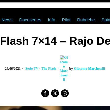
News
Docuseries
Info
Pilot
Rubriche
Spin
Flash 7×14 – Rajo D
26/06/2021
Serie TV
·
The Flash
by
Giacomo Marcheselli