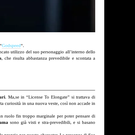
“
Godspeed
“.
cato utilizzo del suo personaggio all’interno dello
a
, che risulta abbastanza prevedibile e scontata a
ari
. Ma,se in “License To Elongate” si trattava di
ta curiosità in una nuova veste, così non accade in
un ruolo fin troppo marginale per poter pensare di
trama
sono già visti e stra-prevedibili, e si basano
e proprio per questo character. La presenza di Sue