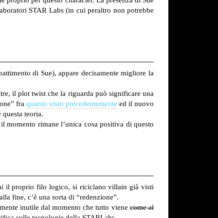
 laboratori STAR Labs (in cui peraltro non potrebbe
battimento di Sue), appare decisamente migliore la
re, il plot twist che la riguarda può significare una
ione” fra
quanto visto precedentemente
ed il nuovo
 questa teoria.
r il momento rimane l’unica cosa positiva di questo
 proprio filo logico, si riciclano villain già visti
lla fine, c’è una sorta di “redenzione”.
tamente inutile dal momento che tutto viene
come al
tifica sulle tecnologie della STARLabs.