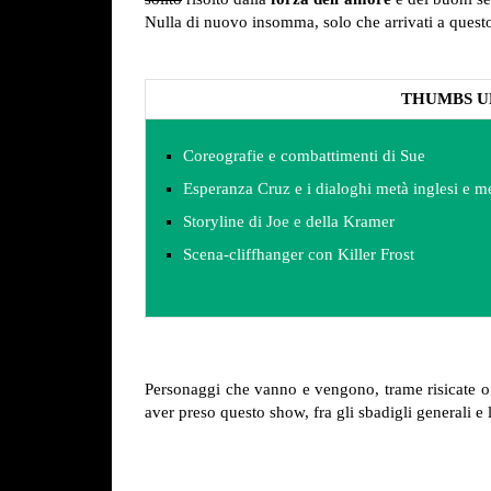
Nulla di nuovo insomma, solo che arrivati a questo
THUMBS U
Coreografie e combattimenti di Sue
Esperanza Cruz e i dialoghi metà inglesi e m
Storyline di Joe e della Kramer
Scena-cliffhanger con Killer Frost
Personaggi che vanno e vengono, trame risicate o
aver preso questo show, fra gli sbadigli generali e 