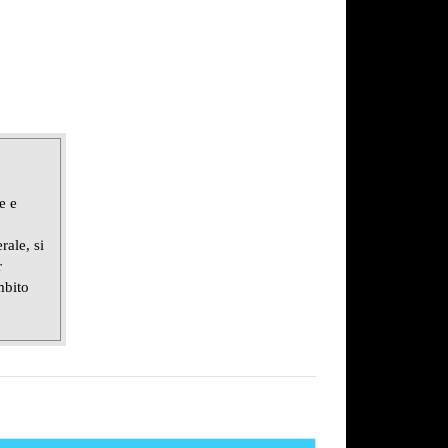
e e
rale, si
r
mbito