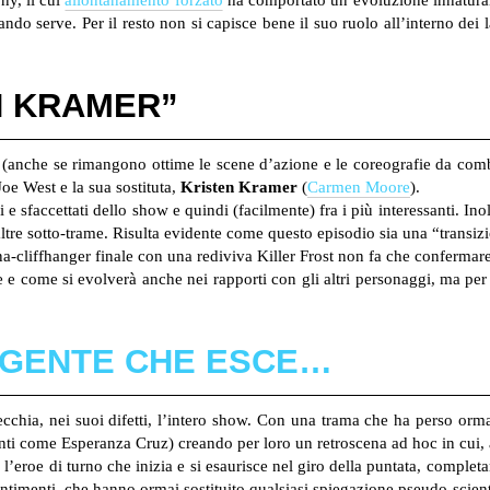
ndo serve. Per il resto non si capisce bene il suo ruolo all’interno dei
N KRAMER”
 (anche se rimangono ottime le scene d’azione e le coreografie da com
Joe West e la sua sostituta,
Kristen Kramer
(
Carmen Moore
).
e sfaccettati dello show e quindi (facilmente) fra i più interessanti. Inolt
altre sotto-trame. Risulta evidente come questo episodio sia una “transiz
a-cliffhanger finale con una rediviva Killer Frost non fa che confermare
 e come si evolverà anche nei rapporti con gli altri personaggi, ma pe
 GENTE CHE ESCE…
chia, nei suoi difetti, l’intero show. Con una trama che ha perso ormai il
nti come Esperanza Cruz) creando per loro un retroscena ad hoc in cui, a
 l’eroe di turno che inizia e si esaurisce nel giro della puntata, comple
ntimenti, che hanno ormai sostituito qualsiasi spiegazione pseudo-scien