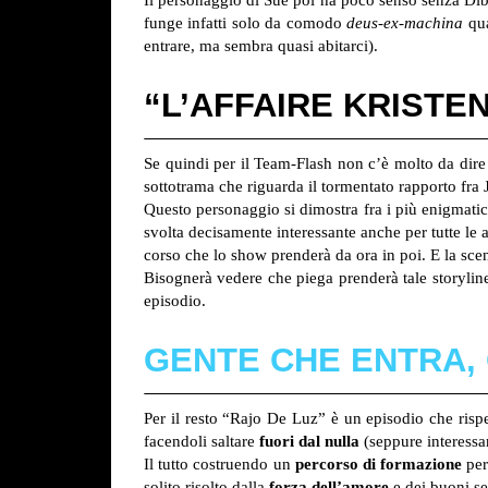
funge infatti solo da comodo
deus-ex-machina
qua
entrare, ma sembra quasi abitarci).
“L’AFFAIRE KRISTE
Se quindi per il Team-Flash non c’è molto da dire
sottotrama che riguarda il tormentato rapporto fra 
Questo personaggio si dimostra fra i più enigmatici 
svolta decisamente interessante anche per tutte le 
corso che lo show prenderà da ora in poi. E la scen
Bisognerà vedere che piega prenderà tale storyline
episodio.
GENTE CHE ENTRA,
Per il resto “Rajo De Luz” è un episodio che rispec
facendoli saltare
fuori dal nulla
(seppure interessa
Il tutto costruendo un
percorso di formazione
per
solito
risolto dalla
forza dell’amore
e dei buoni se