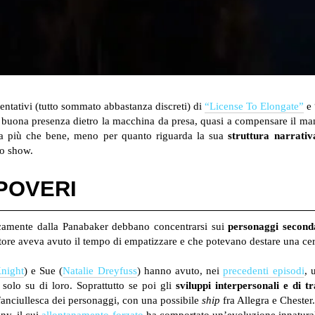
entativi (tutto sommato abbastanza discreti) di
“License To Elongate”
e 
na buona presenza dietro la macchina da presa, quasi a compensare il man
 va più che bene, meno per quanto riguarda la sua
struttura narrativ
to show.
 POVERI
sticamente dalla Panabaker debbano concentrarsi sui
personaggi second
atore aveva avuto il tempo di empatizzare e che potevano destare una cer
night
) e Sue (
Natalie Dreyfuss
) hanno avuto, nei
precedenti episodi
, 
solo su di loro. Soprattutto se poi gli
sviluppi interpersonali e di 
 fanciullesca dei personaggi, con una possibile
ship
fra Allegra e Chester.
ny, il cui
allontanamento forzato
ha comportato un’evoluzione innatural