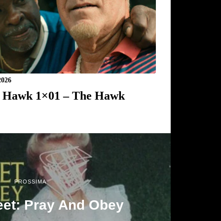
2026
 Hawk 1×01 – The Hawk
PROSSIMA
et: Pray And Obey