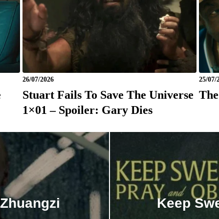
26/07/2026
25/07/
e
Stuart Fails To Save The Universe
The
1×01 – Spoiler: Gary Dies
 Zhuangzi
Keep Swe