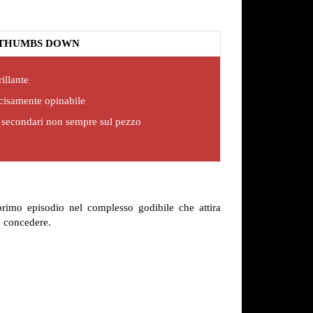
THUMBS DOWN
illante
ecisamente opinabile
 secondari non sempre sul pezzo
primo episodio nel complesso godibile che attira
ò concedere.