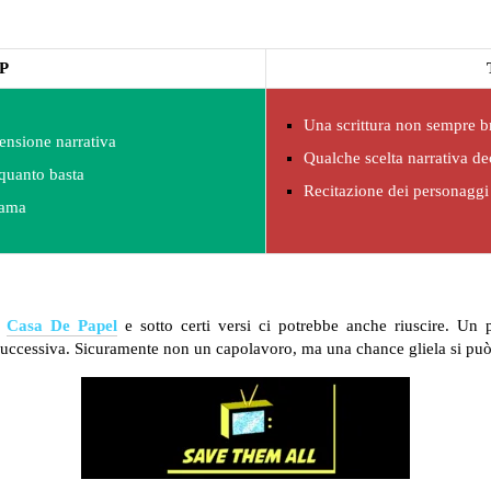
P
Una scrittura non sempre br
tensione narrativa
Qualche scelta narrativa d
 quanto basta
Recitazione dei personaggi
rama
a
Casa De Papel
e sotto certi versi ci potrebbe anche riuscire. Un 
a successiva. Sicuramente non un capolavoro, ma una chance gliela si pu