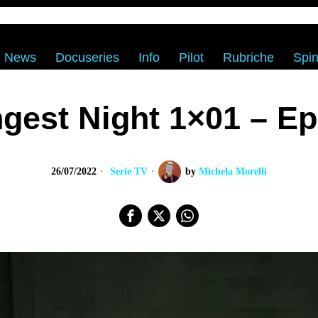
News
Docuseries
Info
Pilot
Rubriche
Spin
gest Night 1×01 – Ep
26/07/2022
Serie TV
by
Michela Morelli