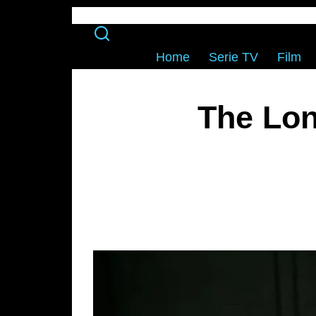
Home
Serie TV
Film
The Lon