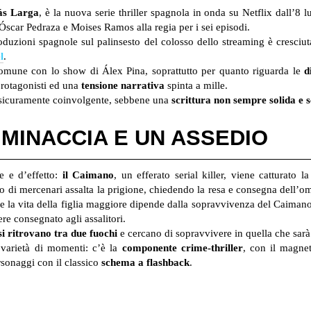
ás Larga
, è la nuova serie thriller spagnola in onda su Netflix dall’8 l
 Óscar Pedraza e Moises Ramos alla regia per i sei episodi.
duzioni spagnole sul palinsesto del colosso dello streaming è cresciu
l
.
omune con lo show di Álex Pina, soprattutto per quanto riguarda le
d
protagonisti ed una
tensione narrativa
spinta a mille.
 sicuramente coinvolgente, sebbene una
scrittura non sempre solida e 
 MINACCIA E UN ASSEDIO
e e d’effetto:
il Caimano
, un efferato serial killer, viene catturato l
di mercenari assalta la prigione, chiedendo la resa e consegna dell’omi
 la vita della figlia maggiore dipende dalla sopravvivenza del Caimano. Gl
re consegnato agli assalitori.
si ritrovano tra due fuochi
e cercano di sopravvivere in quella che sarà l
 varietà di momenti: c’è la
componente crime-thriller
, con il magne
rsonaggi con il classico
schema a flashback
.