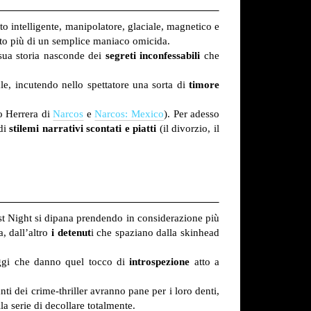
to intelligente, manipolatore, glaciale, magnetico e
olto più di un semplice maniaco omicida.
 sua storia nasconde dei
segreti inconfessabili
che
le, incutendo nello spettatore una sorta di
timore
o Herrera di
Narcos
e
Narcos: Mexico
). Per adesso
 di
stilemi
narrativi scontati e piatti
(il divorzio, il
gest Night si dipana prendendo in considerazione più
a, dall’altro
i detenut
i che spaziano dalla skinhead
naggi che danno quel tocco di
introspezione
atto a
nti dei crime-thriller avranno pane per i loro denti,
la serie di decollare totalmente.