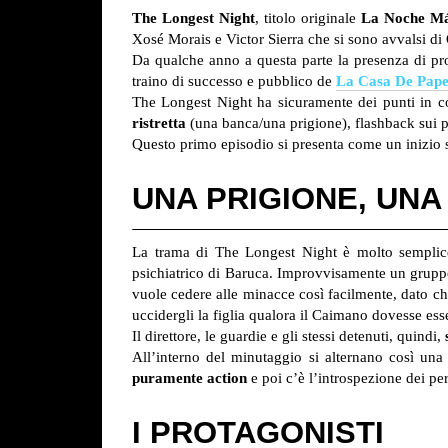
The Longest Night
, titolo originale
La Noche M
Xosé Morais e Victor Sierra che si sono avvalsi di
Da qualche anno a questa parte la presenza di pro
traino di successo e pubblico de
La Casa De Pape
The Longest Night ha sicuramente dei punti in c
ristretta
(una banca/una prigione), flashback sui 
Questo primo episodio si presenta come un inizio
UNA PRIGIONE, UNA
La trama di The Longest Night è molto semplic
psichiatrico di Baruca. Improvvisamente un gruppo 
vuole cedere alle minacce così facilmente, dato che
uccidergli la figlia qualora il Caimano dovesse esse
Il direttore, le guardie e gli stessi detenuti, quindi,
All’interno del minutaggio si alternano così una
puramente action
e poi c’è l’introspezione dei pe
I PROTAGONISTI