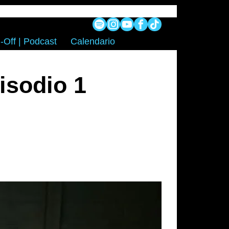
-Off | Podcast
Calendario
isodio 1