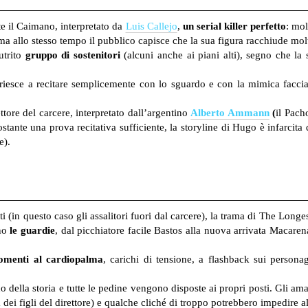
te il Caimano, interpretato da
Luis Callejo
,
un serial killer perfetto
: mol
, ma allo stesso tempo il pubblico capisce che la sua figura racchiude m
utrito
gruppo di sostenitori
(alcuni anche ai piani alti), segno che la
riesce a recitare semplicemente con lo sguardo e con la mimica faccia
ttore del carcere, interpretato dall’argentino
Alberto Ammann
(
il Pach
tante una prova recitativa sufficiente, la storyline di Hugo è infarcita
e).
sti (in questo caso gli assalitori fuori dal carcere), la trama di The Lon
ono
le guardie
, dal picchiatore facile Bastos alla nuova arrivata Macaren
menti al cardiopalma
, carichi di tensione, a flashback sui perso
 della storia e tutte le pedine vengono disposte ai propri posti. Gli ama
 dei figli del direttore) e qualche cliché di troppo potrebbero impedire al