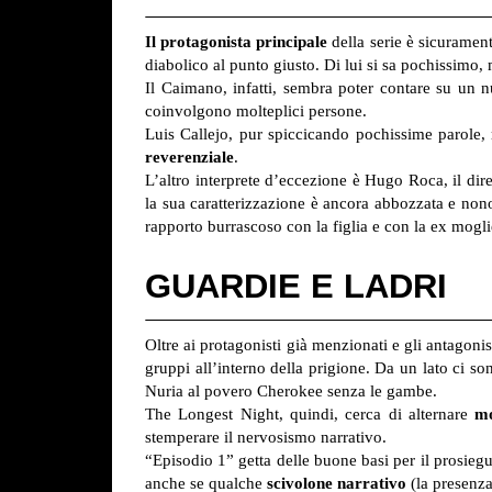
Il protagonista principale
della serie è sicuramen
diabolico al punto giusto. Di lui si sa pochissimo
Il Caimano, infatti, sembra poter contare su un n
coinvolgono molteplici persone.
Luis Callejo, pur spiccicando pochissime parole, 
reverenziale
.
L’altro interprete d’eccezione è Hugo Roca, il dire
la sua caratterizzazione è ancora abbozzata e nonos
rapporto burrascoso con la figlia e con la ex mogli
GUARDIE E LADRI
Oltre ai protagonisti già menzionati e gli antagoni
gruppi all’interno della prigione. Da un lato ci s
Nuria al povero Cherokee senza le gambe.
The Longest Night, quindi, cerca di alternare
mo
stemperare il nervosismo narrativo.
“Episodio 1” getta delle buone basi per il prosieguo
anche se qualche
scivolone narrativo
(la presenza