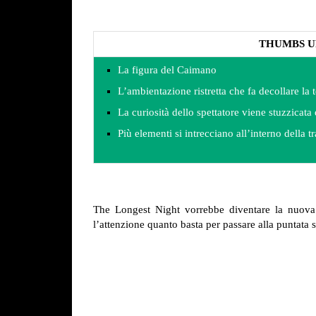
THUMBS U
La figura del Caimano
L’ambientazione ristretta che fa decollare la 
La curiosità dello spettatore viene stuzzicata
Più elementi si intrecciano all’interno della t
The Longest Night vorrebbe diventare la nuov
l’attenzione quanto basta per passare alla puntat