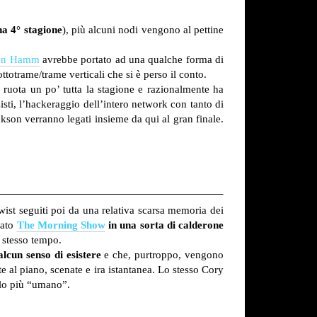
na 4° stagione
), più alcuni nodi vengono al pettine
on Hamm
avrebbe portato ad una qualche forma di
ttotrame/trame verticali che si è perso il conto.
 ruota un po’ tutta la stagione e razionalmente ha
ti, l’hackeraggio dell’intero network con tanto di
kson verranno legati insieme da qui al gran finale.
wist seguiti poi da una relativa scarsa memoria dei
mato
The Morning Show
in una sorta di calderone
 stesso tempo.
lcun senso di esistere
e che, purtroppo, vengono
 al piano, scenate e ira istantanea. Lo stesso Cory
rlo più “umano”.