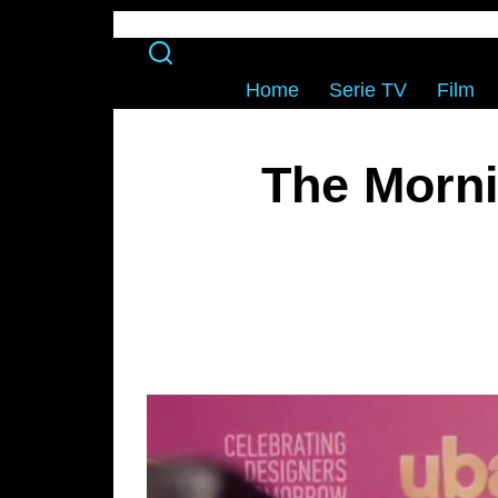
Home
Serie TV
Film
The Morni