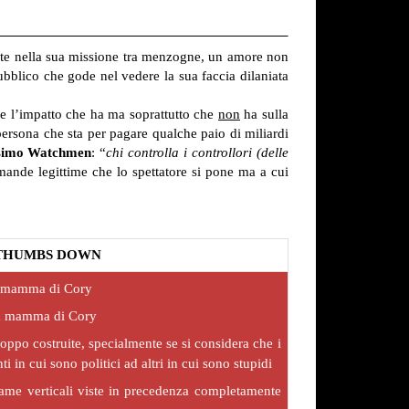
volte nella sua missione tra menzogne, un amore non
ubblico che gode nel vedere la sua faccia dilaniata
ex e l’impatto che ha ma soprattutto che
non
ha sulla
a persona che sta per pagare qualche paio di miliardi
simo Watchmen
: “
chi controlla i controllori (delle
ande legittime che lo spettatore si pone ma a cui
THUMBS DOWN
la mamma di Cory
la mamma di Cory
oppo costruite, specialmente se si considera che i
in cui sono politici ad altri in cui sono stupidi
rame verticali viste in precedenza completamente