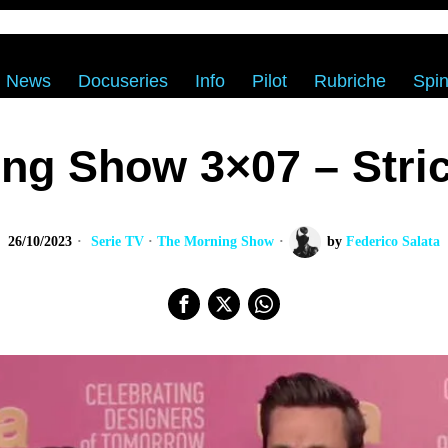
News
Docuseries
Info
Pilot
Rubriche
Spin
ng Show 3×07 – Stric
26/10/2023
Serie TV
·
The Morning Show
by
Federico Salata