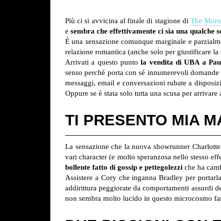
Più ci si avvicina al finale di stagione di
The Morn
e
sembra che effettivamente ci sia una qualche s
È una sensazione comunque marginale e parzialmen
relazione romantica (anche solo per giustificare la 
Arrivati a questo punto
la vendita di UBA a Pau
senso perché porta con sé innumerevoli domande (a
messaggi, email e conversazioni rubate a disposizi
Oppure se è stata solo tutta una scusa per arrivare 
TI PRESENTO MIA 
La sensazione che la nuova showrunner Charlotte S
vari character (e molto speranzosa nello stesso ef
bollente fatto di gossip e pettegolezzi
che ha camb
Assistere a Cory che inganna Bradley per portarl
addirittura peggiorate da comportamenti assurdi de
non sembra molto lucido in questo microcosmo fami