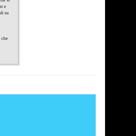
rie si
st e
li su
e che