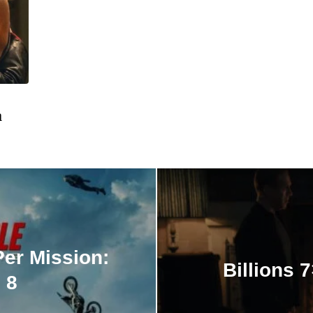
a
er Mission:
Billions 
 8