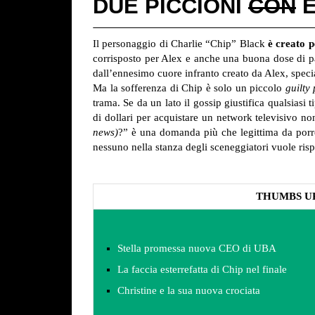
DUE PICCIONI
CON
E
Il personaggio di Charlie “Chip” Black
è creato p
corrisposto per Alex e anche una buona dose di par
dall’ennesimo cuore infranto creato da Alex, spec
Ma la sofferenza di Chip è solo un piccolo
guilty
trama. Se da un lato il gossip giustifica qualsiasi 
di dollari per acquistare un network televisivo 
news)
?” è una domanda più che legittima da porre
nessuno nella stanza degli sceneggiatori vuole ris
THUMBS U
Stella promessa nuova CEO di UBA
La faccia esterrefatta di Chip nel finale
Christine e la sua nuova crociata