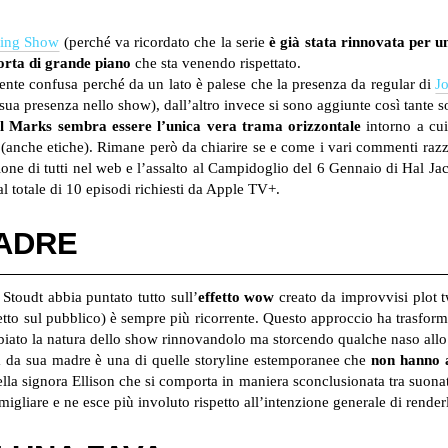
ing Show
(perché va ricordato che la serie
è già stata rinnovata per u
orta di grande piano
che sta venendo rispettato.
te confusa perché da un lato è palese che la presenza da regular di
J
sua presenza nello show), dall’altro invece si sono aggiunte così tante so
l Marks sembra essere l’unica vera trama orizzontale
intorno a cui
nche etiche). Rimane però da chiarire se e come i vari commenti razzis
one di tutti nel web e l’assalto al Campidoglio del 6 Gennaio di Hal Jac
al totale di 10 episodi richiesti da Apple TV+.
MADRE
toudt abbia puntato tutto sull’
effetto wow
creato da improvvisi plot t
fetto sul pubblico) è sempre più ricorrente. Questo approccio ha trasfor
iato la natura dello show rinnovandolo ma storcendo qualche naso allo
a da sua madre è una di quelle storyline estemporanee che
non hanno a
lla signora Ellison che si comporta in maniera sconclusionata tra suonate
gliare e ne esce più involuto rispetto all’intenzione generale di rende