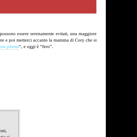
ti possono essere serenamente evitati, una maggiore
ortire e poi metterci accanto la mamma di Cory che si
esse piuma
“, e oggi è “fero”.
oni,