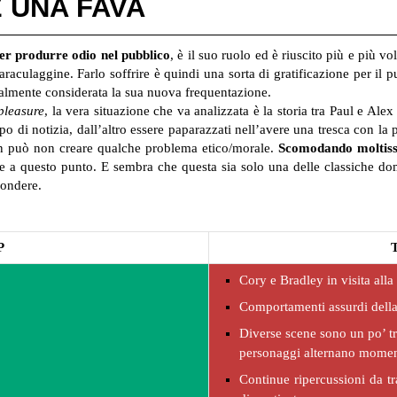
 UNA FAVA
er produrre odio nel pubblico
, è il suo ruolo ed è riuscito più e più 
aculaggine. Farlo soffrire è quindi una sorta di gratificazione per il p
ialmente considerata la sua nuova frequentazione.
 pleasure
, la vera situazione che va analizzata è la storia tra Paul e Al
tipo di notizia, dall’altro essere paparazzati nell’avere una tresca con l
non può non creare qualche problema etico/morale.
Scomodando moltis
 a questo punto. E sembra che questa sia solo una delle classiche dom
pondere.
P
Cory e Bradley in visita al
Comportamenti assurdi del
Diverse scene sono un po’ tr
personaggi alternano momenti 
Continue ripercussioni da t