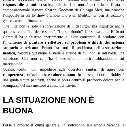
responsabile amministrativa
, Gloria. Lei non è certo la raffinata e
compassionevole signora Sharon Goodwin di Chicago Med, ma neanche
l’ospedale in cui lo show è ambientato è un MediCenter ben attrezzato e
generosamente finanziato.
The Pitt non è solo l’abbreviazione di Pittsburgh, ma significa anche
qualcosa come “La depressione”, “Lo sprofondo”.
Lo showrunner R. Scott
Gemmill ha dichiarato apertamente di aver concepito il prodotto con
l’intenzione di
puntare i riflettori su problemi e difetti del sistema
sanitario americano
. Primo fra tutti, il problema dell’
assicurazione
medica
, vecchia questione a stelle e strisce di cui non si intravede una
soluzione. Chi non ce l’ha è destinato a morire abbandonato sul
marciapiede.
Questo, certo, non impedisce agli operatori sanitari di agire con
competenza professionale e calore umano
. In questo, il dottor Robby è
una guida sicura per tutti, anche se porta dentro il profondo dolore per la
scomparsa del suo mentore a causa del Covid.
LA SITUAZIONE NON È
BUONA
Forse è proprio il clima generale, in sottofondo alle singole vicende, a