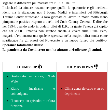
segnare la differenza più marcata fra E.R. e The Pitt.
I clochard da aiutare restano sempre quelli, le sparatorie e gli incidenti
idem, ma la situazione non è buona. Medici e infermieri del Pittsburgh
Trauma Center affrontano la loro giornata di lavoro in modo molto meno
pimpante e positivo rispetto a quelli del Cook County General. E dire che
nel 1994, quando andò in onda il pilot di E.R., la gente l’aveva già capito
che nel 2000 l’umanità non sarebbe andata a vivere sulla Luna. Però,
magari, c’era ancora una qualche speranza nella magica cifra tonda come
spartiacque fra gli orrori del Novecento e un nuovo futuro più positivo.
Speranze totalmente deluse.
La pandemia da Covid certo non ha aiutato a risollevare gli animi.
👍
👎
THUMBS UP
THUMBS DOWN
Bentornato in corsia, Noah
Wyle
Ritmo incalzante e
Clima generale cupo e un po’
coinvolgente
deprimente
Il concept un episodio = un’ora
funziona