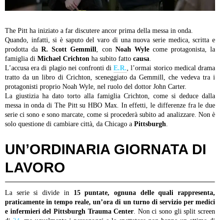
The Pitt ha iniziato a far discutere ancor prima della messa in onda.
Quando, infatti, si è saputo del varo di una nuova serie medica, scritta e
prodotta da
R. Scott Gemmill
, con
Noah Wyle
come protagonista, la
famiglia di
Michael Crichton
ha subito fatto
causa
.
L’accusa era di plagio nei confronti di
E.R.
, l’ormai storico medical drama
tratto da un libro di Crichton, sceneggiato da Gemmill, che vedeva tra i
protagonisti proprio Noah Wyle, nel ruolo del dottor John Carter.
La giustizia ha dato torto alla famiglia Crichton, come si deduce dalla
messa in onda di The Pitt su HBO Max. In effetti, le differenze fra le due
serie ci sono e sono marcate, come si procederà subito ad analizzare.
Non è
solo questione di cambiare città, da Chicago a
Pittsburgh
.
UN’ORDINARIA GIORNATA DI
LAVORO
La serie si divide in
15 puntate, ognuna delle quali rappresenta,
praticamente in tempo reale, un’ora di un turno di servizio per medici
e infermieri del Pittsburgh Trauma Center
. Non ci sono gli split screen