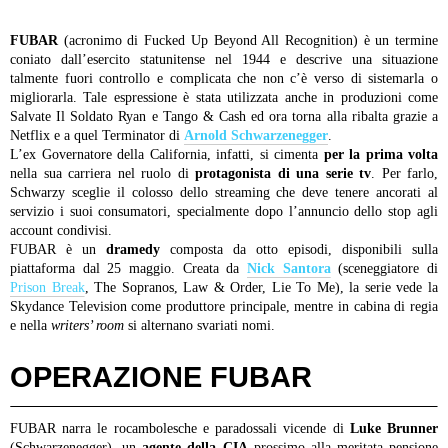
FUBAR
(acronimo di Fucked Up Beyond All Recognition) è un termine
coniato dall’esercito statunitense nel 1944 e descrive una situazione
talmente fuori controllo e complicata che non c’è verso di sistemarla o
migliorarla. Tale espressione è stata utilizzata anche in produzioni come
Salvate Il Soldato Ryan e Tango & Cash ed ora torna alla ribalta grazie a
Netflix e a quel Terminator di
Arnold Schwarzenegger
.
L’ex Governatore della California, infatti, si cimenta
per la prima volta
nella sua carriera nel ruolo di
protagonista di una serie tv
. Per farlo,
Schwarzy sceglie il colosso dello streaming che deve tenere ancorati al
servizio i suoi consumatori, specialmente dopo l’annuncio dello stop agli
account condivisi.
FUBAR è un
dramedy
composta da otto episodi, disponibili sulla
piattaforma dal 25 maggio. Creata da
Nick Santora
(sceneggiatore di
Prison Break
, The Sopranos, Law & Order, Lie To Me), la serie vede la
Skydance Television come produttore principale, mentre in cabina di regia
e nella
writers’ room
si alternano svariati nomi.
OPERAZIONE FUBAR
FUBAR narra le rocambolesche e paradossali vicende di
Luke Brunner
(Schwarzenegger), un
agente della CIA
prossimo alla meritata pensione