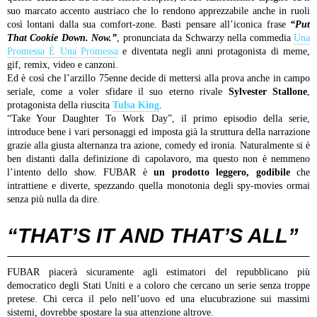
suo marcato accento austriaco che lo rendono apprezzabile anche in ruoli
così lontani dalla sua comfort-zone. Basti pensare all’iconica frase
“Put
That Cookie Down. Now.”
, pronunciata da Schwarzy nella commedia
Una
Promessa È Una Promessa
e diventata negli anni protagonista di meme,
gif, remix, video e canzoni.
Ed è così che l’arzillo 75enne decide di mettersi alla prova anche in campo
seriale, come a voler sfidare il suo eterno rivale
Sylvester Stallone
,
protagonista della riuscita
Tulsa King
.
“Take Your Daughter To Work Day”, il primo episodio della serie,
introduce bene i vari personaggi ed imposta già la struttura della narrazione
grazie alla giusta alternanza tra azione, comedy ed ironia.
Naturalmente si è
ben distanti dalla definizione di capolavoro, ma questo non è nemmeno
l’intento dello show. FUBAR è
un prodotto leggero, godibile
che
intrattiene e diverte, spezzando quella monotonia degli spy-movies ormai
senza più nulla da dire.
“THAT’S IT AND THAT’S ALL”
FUBAR piacerà sicuramente agli estimatori del repubblicano più
democratico degli Stati Uniti e a coloro che cercano un serie senza troppe
pretese. Chi cerca il pelo nell’uovo ed una elucubrazione sui massimi
sistemi, dovrebbe spostare la sua attenzione altrove.