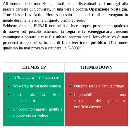
All’interno della narrazione, infatti, sono disseminati vari
omaggi
alla
passata carriera di Schwarzy, in una vera e propria
Operazione Nostalgia
.
True Lies e Last Action Hero sono solo alcuni dei titoli che vengono in
mente durante la visione di questo primo episodio.
Sebbene, dunque, FUBAR non brilli di luce propria presentando qualcosa
di nuovo sul piccolo schermo, la
regia
e
la
sceneggiatura
riescono
comunque a portare a casa il risultato, proprio per il loro obiettivo di non
prendersi troppo sul serio, ma di
far divertire il pubblico
. D’altronde,
qualcuno ha mai provato a criticare un T-800?!
THUMBS UP
THUMBS DOWN
“I’ll be back”
ed è stato così
Schwarzy in versione comica
Qualche scena e battuta cringe
Giusto mix tra azione,
Impossibilità che una
comicità ed ironia
situazione del genere si
verifichi davvero
Un prodotto leggero, godibile
e piacevole da vedere