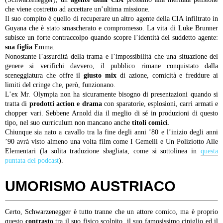
che viene costretto ad accettare un’ultima missione.
Il suo compito è quello di recuperare un altro agente della CIA infiltrato in
Guyana che è stato smascherato e compromesso. La vita di Luke Brunner
subisce un forte contraccolpo quando scopre l’identità del suddetto agente:
sua figlia
Emma.
Nonostante l’assurdità della trama e l’impossibilità che una situazione del
genere si verifichi davvero, il pubblico rimane conquistato dalla
sceneggiatura che offre il
giusto mix
di azione, comicità e freddure ai
limiti del cringe che, però, funzionano.
L’ex Mr. Olympia non ha sicuramente bisogno di presentazioni quando si
tratta di
prodotti action e drama
con sparatorie, esplosioni, carri armati e
chopper vari. Sebbene Arnold dia il meglio di sé in produzioni di questo
tipo, nel suo curriculum non mancano anche
titoli comici
.
Chiunque sia nato a cavallo tra la fine degli anni ’80 e l’inizio degli anni
’90 avrà visto almeno una volta film come I Gemelli e Un Poliziotto Alle
Elementari (la solita traduzione sbagliata, come si sottolinea in
questa
puntata del podcast
).
UMORISMO AUSTRIACO
Certo, Schwarzenegger è tutto tranne che un attore comico, ma è proprio
questo
contrasto
tra il suo fisico scolpito, il suo famosissimo cipiglio ed il