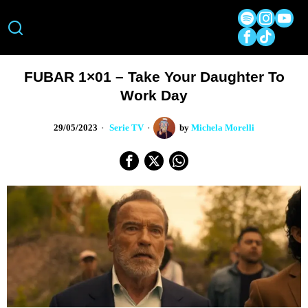
FUBAR 1×01 – Take Your Daughter To
Work Day
29/05/2023
Serie TV
by
Michela Morelli