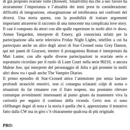
di già proposto svariate volte (Roswell, Smallville) ma che a suo favore ha
sicuramente l’importanza e l’attualità dei temi presi in considerazione:
difficoltà di integrazione, emarginazione ed intolleranza nei confronti dei
diversi. Una storia questa, con la possibilità di trattare argomenti
importanti attraverso il racconto di una innocente ma complicata love story.
Il cast è composto da attori con alle spalle esperienze in molti altri tv show,
Aimee Teegarden, interprete di Emery, già conosciuta infatti per la
partecipazione alla serie televisiva Friday Night Lights, telefilm a cui ha
partecipato anche un altro degli attori di Star-Crossed ossia Grey Damon,
qui nei panni di Grayson, mentre il protagonista Roman è interpretato da
Matt Lanter, con alle spalle diverse partecipazioni in svariate serie e
soprattutto ricordato per il ruolo di Liam Court nella serie 90210, o ancora
Malese Jow, qui interprete del personaggio di Julia e già presente in molti
altri show tra i quali anche The Vampire Diaries.
Il primo episodio di Star-Crossed attira l’attenzione pur senza lasciare
profondi strascichi emotivi, non ci consegna eclatanti colpi di scena o
situazioni da far rimanere con il fiato sospeso, ma possiamo rilevare
comunque avvenimenti interessanti al punto giusto da mantenere viva la
curiosità per seguire il continuo della vicenda. Certo non ci sono
cliffhanger degni di nota e la storia è quella che è, apprezziamo il tentativo
fatto dalla CW ma in giro c’è chiaramente qualcosa di più originale.
PRO: