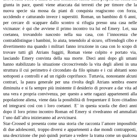
giunta in pace, questi viene attaccata dai terresti che per timore che la
nuova specie sia mossa da piani di conquista reagiscono con forza,
uccidendo e catturando invece i superstiti. Roman, un bambino di 6 anni,
per cercare di scappare dallo scontro si rifugia presso una casa nelle
vicinanze: è qui che avviene il primo incontro tra lui ed Emery. Lei, sua
coetanea, trovandolo nascosto nella sua casa, con l’innocenza che
contraddistingue i bambini, lo aiuta, tenendolo al sicuro, offrendogli cibo e
divertimento ma quando i militari fanno irruzione in casa con lo scopo di
trovare tutti gli Atrians fuggiti, Roman viene colpito e portato via,
lasciando Emery convinta della sua morte. Dieci anni dopo gli umani
hanno stabilizzato la situazione circoscrivendo la vita degli alieni in una
struttura il cui perimetro è circondato da filo spinato e i cui abitanti sono
sottoposti a controlli e ad un rigido coprifuoco. Tuttavia, nonostante alcuni
contrari, la paura generale per una rivolta degli Atrians sembra essere
diminuita e si fa sempre più insistente il desiderio di provare a dar vita ad
una vera e propria convivenza, per questo a sette ragazzi appartenenti alla
popolazione aliena, viene data la possibilità di frequentare il liceo cittadino
ed integrarsi così con i loro coetanei. E’ in questa scuola che dieci anni
dopo il loro primo incontro Roman ed Emery si rivedranno ed ammaliati
l’uno dall’altra inizieranno ad avvicinarsi.
Star-Crossed si presenta come una storia che racconta l’amore impossibile
di due adolescenti, troppo diversi e appartenenti a due mondi contrapposti,
una descrizione che può quindi portare a vedere la trama come un qualcosa