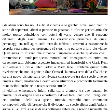
Gli alieni sono tra noi. La tv, il cinema e le graphic novel sono pieni di
storie di supereroi, alieni o persone in possesso di alcune particolarità che
molto spesso coincidono con poteri di vario genere che li rendono
differenti dagli esseri umani. La caratteristica principale di questi
personaggi sta nell’agire sulla terra da infiltrati, costretti a nascondere la
propria vera natura per proteggere sè stessi o le persone a loro più vicine.
Quest’aurea di mistero che circonda i supereroi è anche qualcosa che li
caratterizza e li rende per questo immortali nell’immaginario collettivo, ma
da sempre tutti abbiamo aspettato impazienti ed incuriositi che Clark Kent
si rivelasse a Lois o Peter Parker a Mary Jane. Problema questo della
rivelazione che non si pone in Star-Crossed, la nuova serie della CW che ci
dà una nuova visione sulla convivenza consapevole tra due specie diverse,
umani e alieni, mostrando e descrivendo situazioni e preconcetti facilmente
riconoscibili anche nella nostra società attuale.
Il telefilm è incentrato infatti sulla storia d’amore tra due ragazzi, lei
umana, lui di origine aliena e costretto a dover fare i conti con i pregiudizi
nei confronti della sua specie, tuttavia entrambi sono comunque
consapevoli delle differenze che li dividono. La specie aliena degli Atrians,
arriva sulla Terra a causa di una collisione subita dalla propria navicella ma