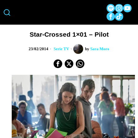
Star-Crossed 1×01 – Pilot
23/02/2014
Serie TV
by
Sara Moro