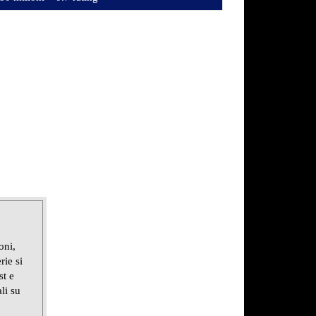
oni,
rie si
st e
li su