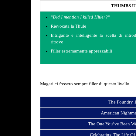
THUMBS U
“
Did I mention I killed Hitler?
“
Rievocata la Thule
Intrigante e intelligente la scelta di intr
ritrovo
Filler estremamente apprezzabili
Magari ci fossero sempre filler di questo livello…
The Foundry 
American Nightm
The One You’ve Been Wa
Celebrating The Life O