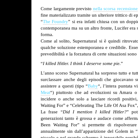
Come largamente previsto
nella scorsa recensione
fine materializzato tramite un ulteriore trittico di 
“
The Foundry
” si era infatti chiusa con un dopp
contemporanea ma su un altro fronte, Lucifer era
forma.
Come al solito, Supernatural si è quindi ritrova
qualche soluzione estemporanea e credibile. Essend
prevedibilità e la forzatura di certe situazioni so
“
I killed Hitler. I think I deserve some pie.
”
L’anno scorso Supernatural ha sorpreso tutto e tutti
surclassare anche degli episodi che giocavano su
assistere a questi (tipo “
Baby
“, l’intera puntata v
Meat
“) piuttosto che ad evoluzioni su Amara 
incidere o anche solo a lasciare ricordi positiv
Waiting For” e “Celebrating The Life Of Asa Fox”
La frase “
Did I mention I killed Hitler?
” pot
generazioni tanto è grossa e audace come afferm
Been Waiting For” si permette di rispolverare
annualmente sin dall’apparizione del Golem in “
piccolo e nel grande schermo è innegabile perché,