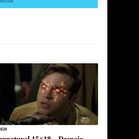
2020
ernatural 15×18 – Despair