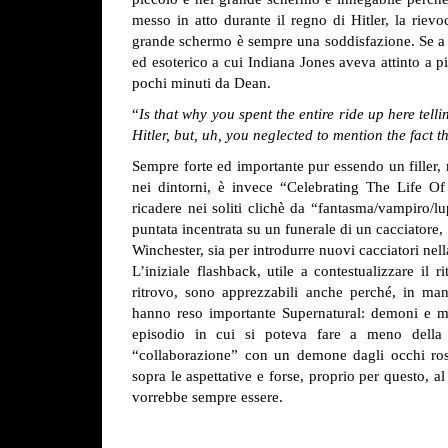
messo in atto durante il regno di Hitler, la rievoc
grande schermo è sempre una soddisfazione. Se a q
ed esoterico a cui Indiana Jones aveva attinto a p
pochi minuti da Dean.
“
Is that why you spent the entire ride up here tell
Hitler, but, uh, you neglected to mention the fact
Sempre forte ed importante pur essendo un filler, m
nei dintorni, è invece “Celebrating The Life O
ricadere nei soliti clichè da “fantasma/vampiro/l
puntata incentrata su un funerale di un cacciatore,
Winchester, sia per introdurre nuovi cacciatori nell
L’iniziale flashback, utile a contestualizzare il
ritrovo, sono apprezzabili anche perché, in man
hanno reso importante Supernatural: demoni e miet
episodio in cui si poteva fare a meno della
“collaborazione” con un demone dagli occhi rossi 
sopra le aspettative e forse, proprio per questo, al
vorrebbe sempre essere.