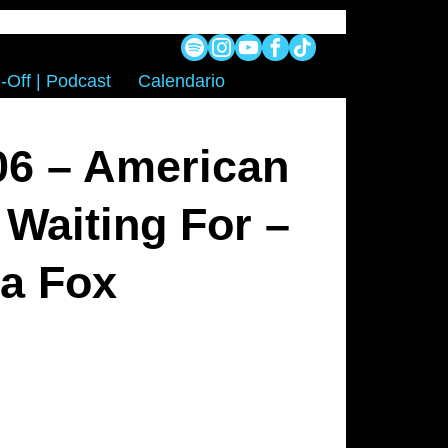
-Off | Podcast
Calendario
06 – American
Waiting For –
sa Fox