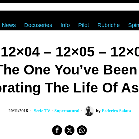
News
Docuseries
Info
Pilot
Rubriche
Spin
 12×04 – 12×05 – 12×
The One You’ve Been 
rating The Life Of A
20/11/2016
Serie TV
·
Supernatural
by
Federico Salata