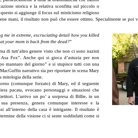
azione storica e la relativa sconfitta sul piccolo o
uesto si aggiunge il focus sul misticismo religioso
iene mani, il risultato non può che essere ottimo. Specialmente se poi
ing me in extreme, excruciating detail how you killed
 that your mom is back from the dead?
”
a di tutt’altro genere visto che non ci sono nazisti
f Asa Fox”. Anche qui si gioca d’astuzia per non
upo mannaro del giorno” e si stupisce tutti con una
 MacGuffin narrativo sia per riportare in scena Mary
a mitologia della serie.
 ritorno (comunque forzato) di Mary, ed il seguente
iera pacata, evocano personaggi e situazioni che
itori. L’arrivo un po’ a sorpresa di Billie, in un
 sua presenza, genera comunque interesse e la
all’interno della casa è intrigante. Il risultato è
 termine della visione ci si sente soddisfatti come si