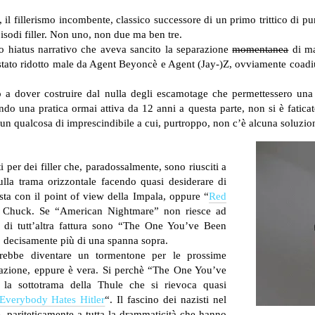
, il fillerismo incombente, classico successore di un primo trittico di pun
episodi filler. Non uno, non due ma ben tre.
io hiatus narrativo che aveva sancito la separazione
momentanea
di ma
 stato ridotto male da Agent Beyoncè e Agent (Jay-)Z, ovviamente coad
to a dover costruire dal nulla degli escamotage che permettessero una 
o una pratica ormai attiva da 12 anni a questa parte, non si è faticato 
no un qualcosa di imprescindibile a cui, purtroppo, non c’è alcuna soluzio
 per dei filler che, paradossalmente, sono riusciti a
lla trama orizzontale facendo quasi desiderare di
ista con il point of view della Impala, oppure “
Red
o Chuck. Se “American Nightmare” non riesce ad
i, di tutt’altra fattura sono “The One You’ve Been
, decisamente più di una spanna sopra.
rebbe diventare un tormentone per le prossime
azione, eppure è vera. Si perchè “The One You’ve
 la sottotrama della Thule che si rievoca quasi
Everybody Hates Hitler
“. Il fascino dei nazisti nel
 pariteticamente a tutta la drammaticità che hanno