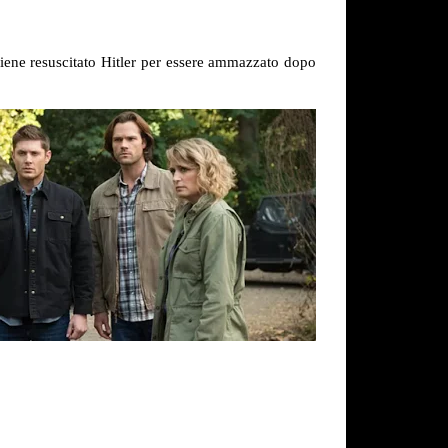
 viene resuscitato Hitler per essere ammazzato dopo