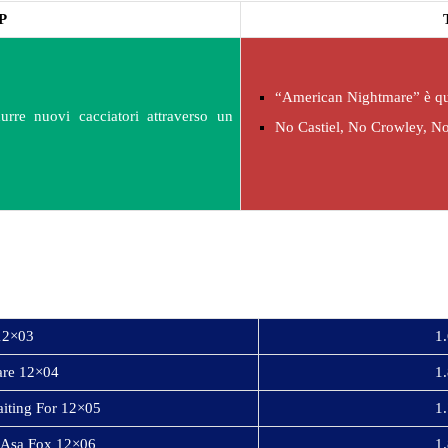
P
“American Nightmare” è qu
odurre nuovi cacciatori attraverso un
No Castiel, No Crowley, No
12×03
1.
are 12×04
1.
iting For 12×05
1.
f Asa Fox 12×06
1.