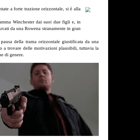
tate a forte trazione orizzontale, si è alla
mma Winchester dai suoi due figli e, in
iuvati da una Rowena stranamente in gran
pausa della trama orizzontale giustificata da una
a trovare delle motivazioni plausibili, tuttavia la
ne di genere.