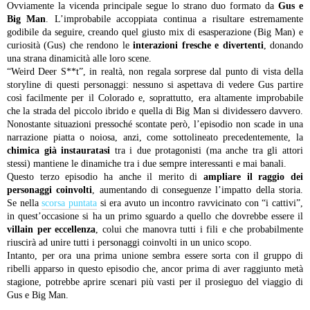
Ovviamente la vicenda principale segue lo strano duo formato da
Gus e
Big Man
. L’improbabile accoppiata continua a risultare estremamente
godibile da seguire, creando quel giusto mix di esasperazione (Big Man) e
curiosità (Gus) che rendono le
interazioni fresche e divertenti
, donando
una strana dinamicità alle loro scene.
“Weird Deer S**t”, in realtà, non regala sorprese dal punto di vista della
storyline di questi personaggi: nessuno si aspettava di vedere Gus partire
così facilmente per il Colorado e, soprattutto, era altamente improbabile
che la strada del piccolo ibrido e quella di Big Man si dividessero davvero.
Nonostante situazioni pressoché scontate però, l’episodio non scade in una
narrazione piatta o noiosa, anzi, come sottolineato precedentemente, la
chimica già instauratasi
tra i due protagonisti (ma anche tra gli attori
stessi) mantiene le dinamiche tra i due sempre interessanti e mai banali.
Questo terzo episodio ha anche il merito di
ampliare il raggio dei
personaggi coinvolti
, aumentando di conseguenze l’impatto della storia.
Se nella
scorsa puntata
si era avuto un incontro ravvicinato con “i cattivi”,
in quest’occasione si ha un primo sguardo a quello che dovrebbe essere il
villain per eccellenza
, colui che manovra tutti i fili e che probabilmente
riuscirà ad unire tutti i personaggi coinvolti in un unico scopo.
Intanto, per ora una prima unione sembra essere sorta con il gruppo di
ribelli apparso in questo episodio che, ancor prima di aver raggiunto metà
stagione, potrebbe aprire scenari più vasti per il prosieguo del viaggio di
Gus e Big Man.