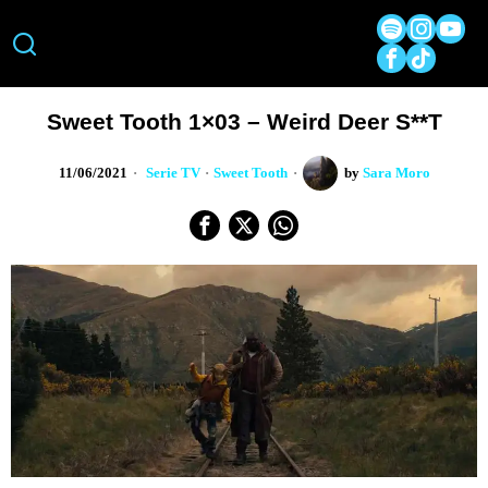
Sweet Tooth 1×03 – Weird Deer S**t
11/06/2021
Serie TV
·
Sweet Tooth
by
Sara Moro