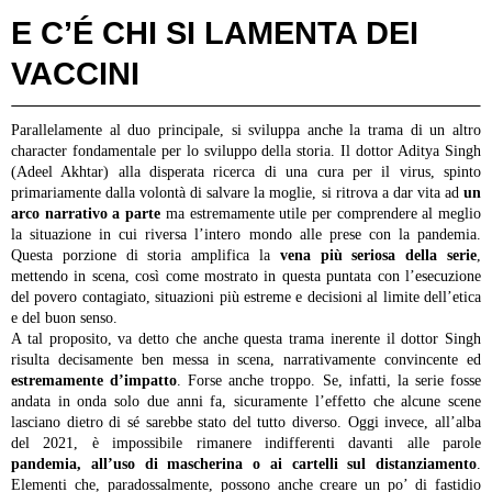
E C’É CHI SI LAMENTA DEI
VACCINI
Parallelamente al duo principale, si sviluppa anche la trama di un altro
character fondamentale per lo sviluppo della storia. Il dottor Aditya Singh
(Adeel Akhtar) alla disperata ricerca di una cura per il virus, spinto
primariamente dalla volontà di salvare la moglie, si ritrova a dar vita ad
un
arco narrativo a parte
ma estremamente utile per comprendere al meglio
la situazione in cui riversa l’intero mondo alle prese con la pandemia.
Questa porzione di storia amplifica la
vena più seriosa della serie
,
mettendo in scena, così come mostrato in questa puntata con l’esecuzione
del povero contagiato, situazioni più estreme e decisioni al limite dell’etica
e del buon senso.
A tal proposito, va detto che anche questa trama inerente il dottor Singh
risulta decisamente ben messa in scena, narrativamente convincente ed
estremamente d’impatto
. Forse anche troppo. Se, infatti, la serie fosse
andata in onda solo due anni fa, sicuramente l’effetto che alcune scene
lasciano dietro di sé sarebbe stato del tutto diverso. Oggi invece, all’alba
del 2021, è impossibile rimanere indifferenti davanti alle parole
pandemia, all’uso di mascherina o ai cartelli sul distanziamento
.
Elementi che, paradossalmente, possono anche creare un po’ di fastidio