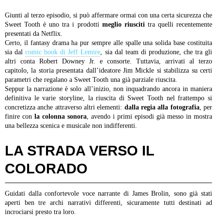
Giunti al terzo episodio, si può affermare ormai con una certa sicurezza che
Sweet Tooth è uno tra i prodotti
meglio riusciti
tra quelli recentemente
presentati da Netflix.
Certo, il fantasy drama ha pur sempre alle spalle una solida base costituita
sia dal
comic book di Jeff Lemire
, sia dal team di produzione, che tra gli
altri conta Robert Downey Jr. e consorte. Tuttavia, arrivati al terzo
capitolo, la storia presentata dall’ideatore Jim Mickle si stabilizza su certi
parametri che regalano a Sweet Tooth una già parziale riuscita.
Seppur la narrazione è solo all’inizio, non inquadrando ancora in maniera
definitiva le varie storyline, la riuscita di Sweet Tooth nel frattempo si
concretizza anche attraverso altri elementi:
dalla regia alla fotografia
, per
finire con
la colonna sonora
, avendo i primi episodi già messo in mostra
una bellezza scenica e musicale non indifferenti.
LA STRADA VERSO IL
COLORADO
Guidati dalla confortevole voce narrante di James Brolin, sono già stati
aperti ben tre archi narrativi differenti, sicuramente tutti destinati ad
incrociarsi presto tra loro.