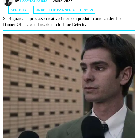
by
Federico Salata
26/05/2022
SERIE TV
·
UNDER THE BANNER OF HEAVEN
Se si guarda al processo creativo intorno a prodotti come Under The
Banner Of Heaven, Broadchurch, True Detective…