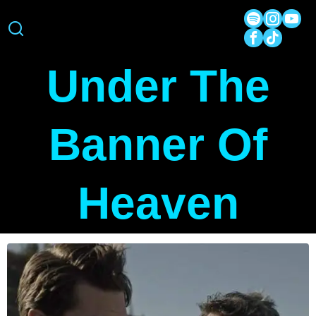
Under The
Banner Of
Heaven