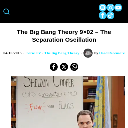
The Big Bang Theory 9×02 – The
Separation Oscillation
04/10/2015
Serie TV
·
The Big Bang Theory
by
Dead Recensore