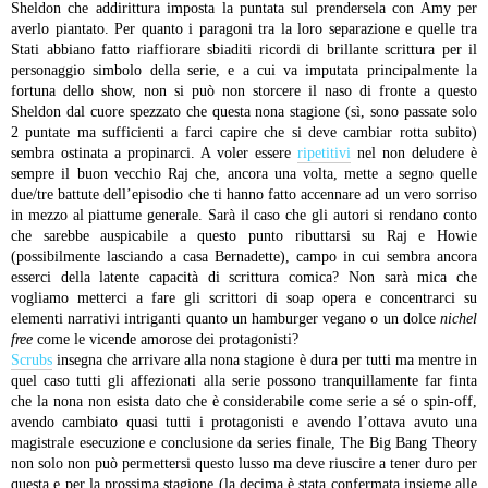
Sheldon che addirittura imposta la puntata sul prendersela con Amy per
averlo piantato. Per quanto i paragoni tra la loro separazione e quelle tra
Stati abbiano fatto riaffiorare sbiaditi ricordi di brillante scrittura per il
personaggio simbolo della serie, e a cui va imputata principalmente la
fortuna dello show, non si può non storcere il naso di fronte a questo
Sheldon dal cuore spezzato che questa nona stagione (sì, sono passate solo
2 puntate ma sufficienti a farci capire che si deve cambiar rotta subito)
sembra ostinata a propinarci.
A voler essere
ripetitivi
nel non deludere è
sempre il buon vecchio Raj che, ancora una volta, mette a segno quelle
due/tre battute dell’episodio che ti hanno fatto accennare ad un vero sorriso
in mezzo al piattume generale. Sarà il caso che gli autori si rendano conto
che sarebbe auspicabile a questo punto ributtarsi su Raj e Howie
(possibilmente lasciando a casa Bernadette), campo in cui sembra ancora
esserci della latente capacità di scrittura comica? Non sarà mica che
vogliamo metterci a fare gli scrittori di soap opera e concentrarci su
elementi narrativi intriganti quanto un hamburger vegano o un dolce
nichel
free
come le vicende amorose dei protagonisti?
Scrubs
insegna che arrivare alla nona stagione è dura per tutti ma mentre in
quel caso tutti gli affezionati alla serie possono tranquillamente far finta
che la nona non esista dato che è considerabile come serie a sé o spin-off,
avendo cambiato quasi tutti i protagonisti e avendo l’ottava avuto una
magistrale esecuzione e conclusione da series finale, The Big Bang Theory
non solo non può permettersi questo lusso ma deve riuscire a tener duro per
questa e per la prossima stagione (la decima è stata confermata insieme alle