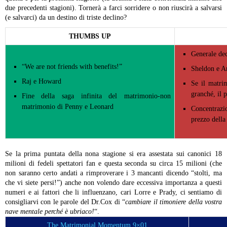
due precedenti stagioni). Tornerà a farci sorridere o non riuscirà a salvarsi
(e salvarci) da un destino di triste declino?
THUMBS UP
Generale dec
“We are not friends with benefits!”
Sheldon e 
Raj e Howard
Se il matri
granché, il 
Fine della saga infinita del matrimonio-non
matrimonio di Penny e Leonard
Concentrazio
prezzo della
Se la prima puntata della nona stagione si era assestata sui canonici 18
milioni di fedeli spettatori fan e questa seconda su circa 15 milioni (che
non saranno certo andati a rimproverare i 3 mancanti dicendo “stolti, ma
che vi siete persi!”) anche non volendo dare eccessiva importanza a questi
numeri e ai fattori che li influenzano, cari Lorre e Prady, ci sentiamo di
consigliarvi con le parole del Dr.Cox di “
cambiare il timoniere della vostra
nave mentale perché è ubriaco!
“.
The Matrimonial Momentum 9×01