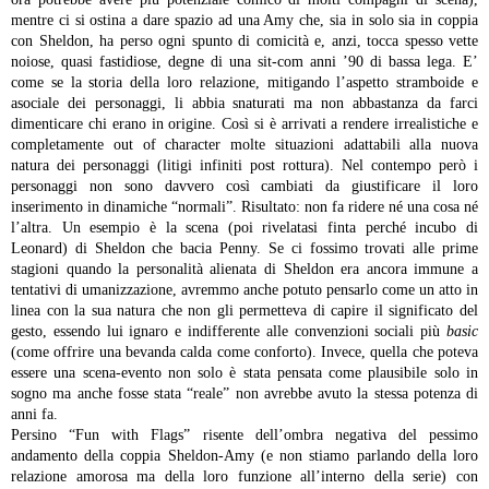
mentre ci si ostina a dare spazio ad una Amy che, sia in solo sia in coppia
con Sheldon, ha perso ogni spunto di comicità e, anzi, tocca spesso vette
noiose, quasi fastidiose, degne di una sit-com anni ’90 di bassa lega.
E’
come se la storia della loro relazione, mitigando l’aspetto stramboide e
asociale dei personaggi, li abbia snaturati ma non abbastanza da farci
dimenticare chi erano in origine. Così si è arrivati a rendere irrealistiche e
completamente out of character molte situazioni adattabili alla nuova
natura dei personaggi (litigi infiniti post rottura). Nel contempo però i
personaggi non sono davvero così cambiati da giustificare il loro
inserimento in dinamiche “normali”. Risultato: non fa ridere né una cosa né
l’altra. Un esempio è la scena (poi rivelatasi finta perché incubo di
Leonard) di Sheldon che bacia Penny. Se ci fossimo trovati alle prime
stagioni quando la personalità alienata di Sheldon era ancora immune a
tentativi di umanizzazione, avremmo anche potuto pensarlo come un atto in
linea con la sua natura che non gli permetteva di capire il significato del
gesto, essendo lui ignaro e indifferente alle convenzioni sociali più
basic
(come offrire una bevanda calda come conforto). Invece, quella che poteva
essere una scena-evento non solo è stata pensata come plausibile solo in
sogno ma anche fosse stata “reale” non avrebbe avuto la stessa potenza di
anni fa.
Persino “Fun with Flags” risente dell’ombra negativa del pessimo
andamento della coppia Sheldon-Amy (e non stiamo parlando della loro
relazione amorosa ma della loro funzione all’interno della serie) con