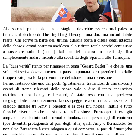
Alla seconda puntata della nona stagione dovrebbe essere ormai palese a
tutti che il declino di The Big Bang Theory è una dura ma inconfutabile
realtà. Chi scrive fa parte dell’ultima guardia posta a difesa degli attacchi
dello show e ormai costretta anch’essa alla ritirata totale perché continuare
a sostenere solo i (pochi) lati positivi ancora in piedi significa
semplicemente andare incontro alla sconfitta degli Spartani alle Termopili.
La “dura verità” (tanto per rimanere in tema “Gerard Butler”) è che se, una
volta, chi scrive doveva mettere in pausa la puntata per riprender fiato dalle
troppe risate, ora lo fa per vomitare delusione in una recensione.
Fermo restando che uno dei pochi (giustamente, trattandosi di una sit-com)
eventi di trama rilevanti dello show, vale a dire il tanto annunciato
matrimonio tra Penny e Leonard, è stato reso con una pochezza
ineguagliabile, non è nemmeno la cosa peggiore a cui ci tocca assistere. Il
dialogo iniziale tra Amy e Sheldon è la cosa più noiosa, inutile e tutto
fuorché divertente che si sia vista nello show. Purtroppo si era già
ampiamente dibattuto sulla ormai ridondanza dei personaggi di contorno
(poi diventati protagonisti al pari degli altri) quali Amy e Bernadette. Se
non altro Bernadette è stata relegata a quasi comparsa, al pari di Stuart (che
ora potrebbe avere più potenziale comico di molti compagni di scena),