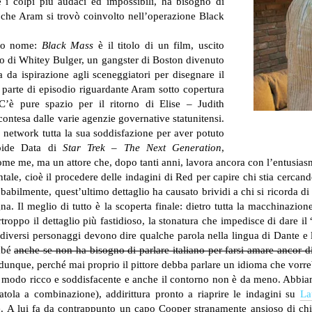
e i colpi più audaci ed impossibili, ha bisogno di
ì che Aram si trovò coinvolto nell’operazione Black
sto nome:
Black Mass
è il titolo di un film, uscito
o di Whitey Bulger, un gangster di Boston divenuto
a da ispirazione agli sceneggiatori per disegnare il
parte di episodio riguardante Aram sotto copertura
C’è pure spazio per il ritorno di Elise – Judith
contesa dalle varie agenzie governative statunitensi.
 network tutta la sua soddisfazione per aver potuto
roide Data di
Star Trek – The Next Generation
,
me me, ma un attore che, dopo tanti anni, lavora ancora con l’entusia
tale, cioè il procedere delle indagini di Red per capire chi stia cercand
Probabilmente, quest’ultimo dettaglio ha causato brividi a chi si ricorda di
agna. Il meglio di tutto è la scoperta finale: dietro tutta la macchin
troppo il dettaglio più fastidioso, la stonatura che impedisce di dare il 
, diversi personaggi devono dire qualche parola nella lingua di Dante 
mbé
anche se non ha bisogno di parlare italiano per farsi amare ancor d
, dunque, perché mai proprio il pittore debba parlare un idioma che vorre
n modo ricco e soddisfacente e anche il contorno non è da meno. Abbiam
atola a combinazione), addirittura pronto a riaprire le indagini su
La
e. A lui fa da contrappunto un capo Cooper stranamente ansioso di chiu