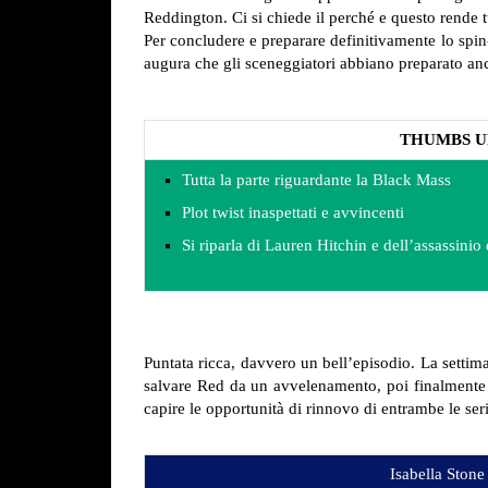
Reddington. Ci si chiede il perché e questo rende t
Per concludere e preparare definitivamente lo spin-
augura che gli sceneggiatori abbiano preparato an
THUMBS U
Tutta la parte riguardante la Black Mass
Plot twist inaspettati e avvincenti
Si riparla di Lauren Hitchin e dell’assassini
Puntata ricca, davvero un bell’episodio. La setti
salvare Red da un avvelenamento, poi finalment
capire le opportunità di rinnovo di entrambe le seri
Isabella Ston