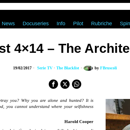
News
Docuseries
Info
Pilot
Rubriche
Spin
st 4×14 – The Archite
19/02/2017
Serie TV
·
The Blacklist
by
FBruscoli
etray you? Why you are alone and hunted? It is
d, you cannot understand where your selfishness
Harold Cooper