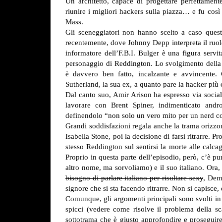
Un architetto, capace di progettare perfettament
riunire i migliori hackers sulla piazza… e fu cos
Mass.
Gli sceneggiatori non hanno scelto a caso que
recentemente, dove Johnny Depp interpreta il ruol
informatore dell’F.B.I. Bulger è una figura servit
personaggio di Reddington. Lo svolgimento della 
è davvero ben fatto, incalzante e avvincente. 
Sutherland, la sua ex, a quanto pare la hacker più 
Dal canto suo, Amir Arison ha espresso via social
lavorare con Brent Spiner, indimenticato and
definendolo “non solo un vero mito per un nerd co
Grandi soddisfazioni regala anche la trama orizzon
Isabella Stone, poi la decisione di farsi ritrarre. 
stesso Reddington sul sentirsi la morte alle calc
Proprio in questa parte dell’episodio, però, c’è pur
altro nome, ma sorvoliamo) e il suo italiano. Ora
bisogno di parlare italiano per risultare sexy
, De
signore che si sta facendo ritrarre. Non si capisce
Comunque, gli argomenti principali sono svolti i
spicci (vedere come risolve il problema della sc
sottotrama che è giusto approfondire e proseguir