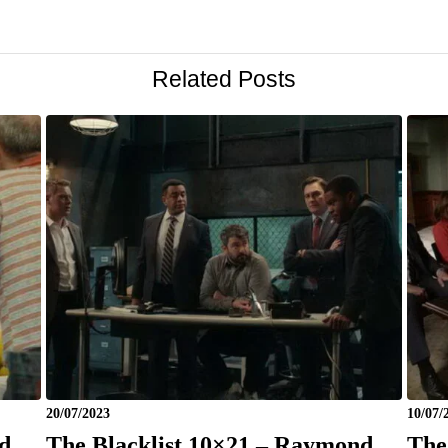
Related Posts
20/07/2023
10/07/
d
The Blacklist 10×21 – Raymond
The