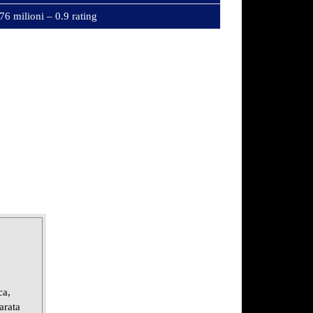
76 milioni – 0.9 rating
ca,
arata