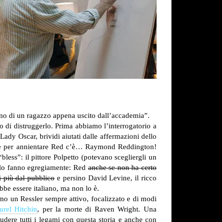
smo di un ragazzo appena uscito dall’accademia”.
o di distruggerlo. Prima abbiamo l’interrogatorio a
 Lady Oscar, brividi aiutati dalle affermazioni dello
azione per annientare Red c’è… Raymond Reddington!
“bless”: il pittore Polpetto (potevano scegliergli un
e lo fanno egregiamente: Red
anche se non ha certo
i più dal pubblico
e persino David Levine, il ricco
bbe essere italiano, ma non lo è.
o un Ressler sempre attivo, focalizzato e di modi
urel Hitchin
, per la morte di Raven Wright. Una
dere tutti i legami con questa storia e anche con