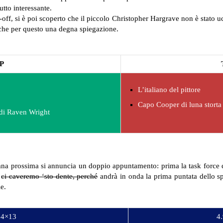
utto interessante.
off, si è poi scoperto che il piccolo Christopher Hargrave non è stato uc
che per questo una degna spiegazione.
P
L’italiano del pittore
Capo Cooper di luna storta
o di Raven Wright
mana prossima si annuncia un doppio appuntamento: prima la task force 
e
ci caveremo ‘sto dente, perché
andrà in onda la prima puntata dello s
e.
e 4×13
4.