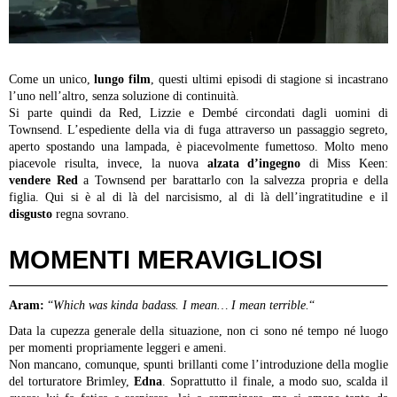
Come un unico,
lungo film
, questi ultimi episodi di stagione si incastrano
l’uno nell’altro, senza soluzione di continuità.
Si parte quindi da Red, Lizzie e Dembé circondati dagli uomini di
Townsend. L’espediente della via di fuga attraverso un passaggio segreto,
aperto spostando una lampada, è piacevolmente fumettoso.
Molto meno
piacevole risulta, invece, la nuova
alzata d’ingegno
di Miss Keen:
vendere Red
a Townsend per barattarlo con la salvezza propria e della
figlia. Qui si è al di là del narcisismo, al di là dell’ingratitudine e il
disgusto
regna sovrano.
MOMENTI MERAVIGLIOSI
Aram:
“
Which was kinda badass. I mean… I mean terrible.
“
Data la cupezza generale della situazione, non ci sono né tempo né luogo
per momenti propriamente leggeri e ameni.
Non mancano, comunque, spunti brillanti come l’introduzione della moglie
del torturatore Brimley,
Edna
. Soprattutto il finale, a modo suo, scalda il