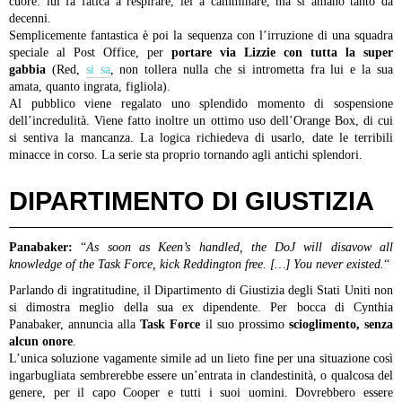
cuore: lui fa fatica a respirare, lei a camminare, ma si amano tanto da
decenni.
Semplicemente fantastica è poi la sequenza con l’irruzione di una squadra
speciale al Post Office, per
portare via Lizzie con tutta la super
gabbia
(Red,
si sa
, non tollera nulla che si intrometta fra lui e la sua
amata, quanto ingrata, figliola).
Al pubblico viene regalato uno splendido momento di sospensione
dell’incredulità. Viene fatto inoltre un ottimo uso dell’Orange Box, di cui
si sentiva la mancanza. La logica richiedeva di usarlo, date le terribili
minacce in corso.
La serie sta proprio tornando agli antichi splendori.
DIPARTIMENTO DI GIUSTIZIA
Panabaker:
“
As soon as Keen’s handled, the DoJ will disavow all
knowledge of the Task Force, kick Reddington free. […] You never existed.
“
Parlando di ingratitudine, il Dipartimento di Giustizia degli Stati Uniti non
si dimostra meglio della sua ex dipendente. Per bocca di Cynthia
Panabaker, annuncia alla
Task Force
il suo prossimo
scioglimento, senza
alcun onore
.
L’unica soluzione vagamente simile ad un lieto fine per una situazione così
ingarbugliata sembrerebbe essere un’entrata in clandestinità, o qualcosa del
genere, per il capo Cooper e tutti i suoi uomini. Dovrebbero essere