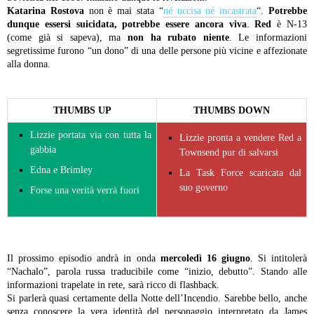
Katarina Rostova
non è mai stata “
né uccisa né incastrata
“.
Potrebbe
dunque essersi suicidata, potrebbe essere ancora viva
.
Red
è N-13
(come già si sapeva), ma
non ha rubato niente
. Le informazioni
segretissime furono “un dono” di una delle persone più vicine e affezionate
alla donna.
THUMBS UP
THUMBS DOWN
Lizzie portata via con tutta la
Lizzie pronta a vendere Red a
gabbia
Townsend pur di salvarsi
Edna e Brimley
La Task Force scaricata dal
suo governo
Forse una verità verrà fuori
Il prossimo episodio andrà in onda
mercoledì 16 giugno
. Si intitolerà
“Nachalo”, parola russa traducibile come “inizio, debutto”. Stando alle
informazioni trapelate in rete, sarà ricco di flashback.
Si parlerà quasi certamente della Notte dell’Incendio. Sarebbe bello, anche
senza conoscere la vera identità del personaggio interpretato da James