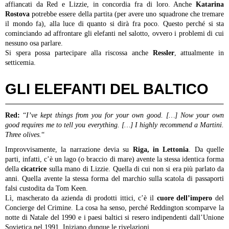
affiancati da Red e Lizzie, in concordia fra di loro. Anche
Katarina
Rostova
potrebbe essere della partita (per avere uno squadrone che tremare
il mondo fa), alla luce di quanto si dirà fra poco. Questo perché si sta
cominciando ad affrontare gli elefanti nel salotto, ovvero i problemi di cui
nessuno osa parlare.
Si spera possa partecipare alla riscossa anche
Ressler
, attualmente in
setticemia.
GLI ELEFANTI DEL BALTICO
Red:
“
I’ve kept things from you for your own good. […] Now your own
good requires me to tell you everything. […] I highly recommend a Martini.
Three olives.
“
Improvvisamente, la narrazione devia su
Riga, in Lettonia
. Da quelle
parti, infatti, c’è un lago (o braccio di mare) avente la stessa identica forma
della
cicatrice
sulla mano di Lizzie. Quella di cui non si era più parlato da
anni. Quella avente la stessa forma del marchio sulla scatola di passaporti
falsi custodita da Tom Keen.
Lì, mascherato da azienda di prodotti ittici, c’è il
cuore dell’impero
del
Concierge del Crimine. La cosa ha senso, perché Reddington scomparve la
notte di Natale del 1990 e i paesi baltici si resero indipendenti dall’Unione
Sovietica nel 1991. Iniziano dunque le rivelazioni.