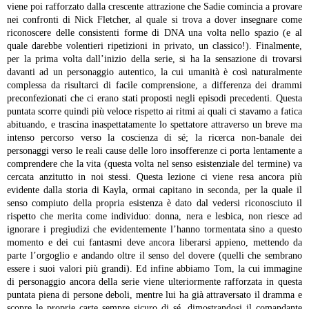
viene poi rafforzato dalla crescente attrazione che Sadie comincia a provare
nei confronti di Nick Fletcher, al quale si trova a dover insegnare come
riconoscere delle consistenti forme di DNA una volta nello spazio (e al
quale darebbe volentieri ripetizioni in privato, un classico!).
Finalmente,
per la prima volta dall’inizio della serie, si ha la sensazione di trovarsi
davanti ad un personaggio autentico, la cui umanità è così naturalmente
complessa da risultarci di facile comprensione, a differenza dei drammi
preconfezionati che ci erano stati proposti negli episodi precedenti. Questa
puntata scorre quindi più veloce rispetto ai ritmi ai quali ci stavamo a fatica
abituando, e trascina inaspettatamente lo spettatore attraverso un breve ma
intenso percorso verso la coscienza di sé; la ricerca non-banale dei
personaggi verso le reali cause delle loro insofferenze ci porta lentamente a
comprendere che la vita (questa volta nel senso esistenziale del termine) va
cercata anzitutto in noi stessi.
Questa lezione ci viene resa ancora più
evidente dalla storia di Kayla, ormai capitano in seconda, per la quale il
senso compiuto della propria esistenza è dato dal vedersi riconosciuto il
rispetto che merita come individuo: donna, nera e lesbica, non riesce ad
ignorare i pregiudizi che evidentemente l’hanno tormentata sino a questo
momento e dei cui fantasmi deve ancora liberarsi appieno, mettendo da
parte l’orgoglio e andando oltre il senso del dovere (quelli che sembrano
essere i suoi valori più grandi). Ed infine abbiamo Tom, la cui immagine
di personaggio ancora della serie viene ulteriormente rafforzata in questa
puntata piena di persone deboli, mentre lui ha già attraversato il dramma e
scopre le proprie carte sempre sicuro di sé, dimostrandosi il comandante