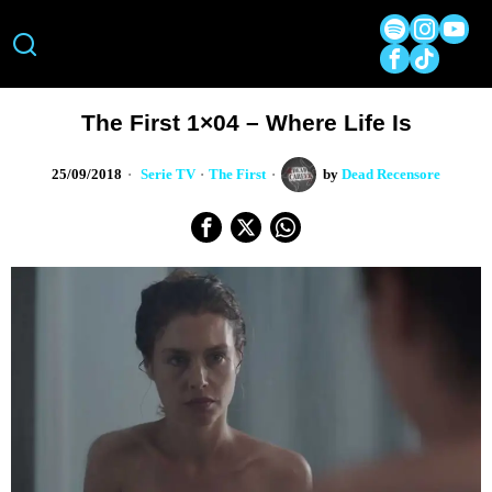
The First 1×04 – Where Life Is
25/09/2018
Serie TV
·
The First
by
Dead Recensore