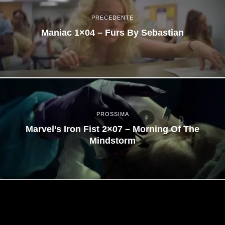
PRECEDENTE
Maniac 1×04 – Furs By Sebastian
PROSSIMA
Marvel’s Iron Fist 2×07 – Morning Of The
Mindstorm