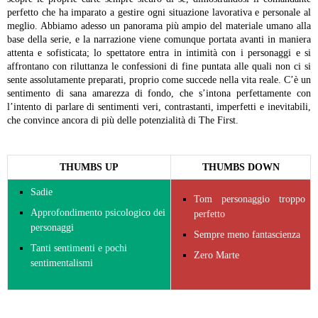
perfetto che ha imparato a gestire ogni situazione lavorativa e personale al
meglio.
Abbiamo adesso un panorama più ampio del materiale umano alla
base della serie, e la narrazione viene comunque portata avanti in maniera
attenta e sofisticata; lo spettatore entra in intimità con i personaggi e si
affrontano con riluttanza le confessioni di fine puntata alle quali non ci si
sente assolutamente preparati, proprio come succede nella vita reale. C’è un
sentimento di sana amarezza di fondo, che s’intona perfettamente con
l’intento di parlare di sentimenti veri, contrastanti, imperfetti e inevitabili,
che convince ancora di più delle potenzialità di The First.
THUMBS UP
THUMBS DOWN
Sadie
Tom personaggio troppo
Approfondimento psicologico dei
perfetto
personaggi
Sempre meno fantascienza
Tanti sentimenti e pochi
Zero Marte
sentimentalismi