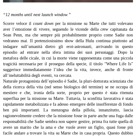
“12 months until next launch window.”
Scorre veloce il
count down
per la missione su Marte che tutti volevano
aver l’emozione di vivere, seguendo le vicende della
crew
capitanata da
Sean Penn, ma che sempre più probabilmente proprio come Sadie non
vedranno mai. Il pretenziosissimo show della Hulu continua piuttosto ad
indagare sull’umanità dietro gli eroi-astronauti, arrivando in questo
episodio ad entrare nella sfera intima dei suoi personaggi. Dopo la
metafora delle cicale, in cui la morte viene rappresentata come una piccola
tragicità necessaria per il proseguo della specie, il titolo “Where Life Is”
suggerisce immediatamente l’idea che la vita, invece, anche di fronte
all’ineluttabilità degli eventi, va cercata.
Naturale protagonista dell’episodio è Sadie, la pluri-dottorata scienziata che
della ricerca della vita (nel senso biologico del termine) se ne occupa di
mestiere e che, ironia della sorte, proprio per questo è stata ritenuta
superflua per la missione su Marte. Tuttavia, la sconfitta lavorativa è stata
rapidamente metabolizzata e fa adesso emergere delle insofferenze di fondo
ben più importanti. La menzogna della pillola, innanzitutto, lascia
ragionevolmente credere che la missione fosse in parte anche una fuga dalle
responsabilità che Sadie sembra non sapere gestire, prima fra tutte quella di
avere un marito che la ama e che vuole avere un figlio, quasi fosse più
facile andare a trovare la vita su Marte che in casa propria. Questo dubbio