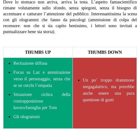
Dove lo stomaco non arriva, arriva la testa. L’aspetto fantascientifico
rimane volutamente sullo sfondo, senza spiegoni, senza il bisogno di
accentuare e catturare l’attenzione del pubblico. Interessantissima la scena
con gli ologrammi che fanno da psicologi (ammissione di colpa del
recensore: non che si sia capito benissimo, i lettori sono invitati a
puntualizzare bene sta storia).
THUMBS UP
THUMBS DOWN
Recitazione diffusa
Focus su Laz e ammirazione
verso il personaggio, senza che
Un po’ troppo drammone
se ne cerchi l’empatia
megagalattico, ma potrebbe
anche essere una pura
Situazione ciclica della
questione di gusti
contrapposizione
lavoro/famiglia per Tom
Gli ologrammi