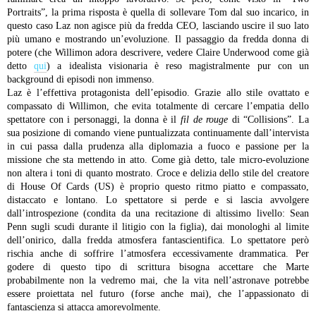
Portraits”, la prima risposta è quella di sollevare Tom dal suo incarico, in
questo caso Laz non agisce più da fredda CEO, lasciando uscire il suo lato
più umano e mostrando un’evoluzione. Il passaggio da fredda donna di
potere (che Willimon adora descrivere, vedere Claire Underwood come già
detto
qui
) a idealista visionaria è reso magistralmente pur con un
background di episodi non immenso.
Laz è l’effettiva protagonista dell’episodio. Grazie allo stile ovattato e
compassato di Willimon, che evita totalmente di cercare l’empatia dello
spettatore con i personaggi, la donna è il
fil de rouge
di “Collisions”. La
sua posizione di comando viene puntualizzata continuamente dall’intervista
in cui passa dalla prudenza alla diplomazia a fuoco e passione per la
missione che sta mettendo in atto. Come già detto, tale micro-evoluzione
non altera i toni di quanto mostrato. Croce e delizia dello stile del creatore
di House Of Cards (US) è proprio questo ritmo piatto e compassato,
distaccato e lontano. Lo spettatore si perde e si lascia avvolgere
dall’introspezione (condita da una recitazione di altissimo livello: Sean
Penn sugli scudi durante il litigio con la figlia), dai monologhi al limite
dell’onirico, dalla fredda atmosfera fantascientifica. Lo spettatore però
rischia anche di soffrire l’atmosfera eccessivamente drammatica. Per
godere di questo tipo di scrittura bisogna accettare che Marte
probabilmente non la vedremo mai, che la vita nell’astronave potrebbe
essere proiettata nel futuro (forse anche mai), che l’appassionato di
fantascienza si attacca amorevolmente.