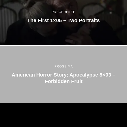
PRECEDENTE
The First 1×05 – Two Portraits
PROSSIMA
American Horror Story: Apocalypse 8×03 –
Forbidden Fruit