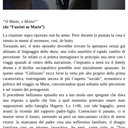
“O Marte, o Morte!”
(da “Fascisti su Marte”)
La citazione sopra riportata non ha senso. Però durante la puntata la cosa è
venuta in mente al recensore, così, de botto.
Tornando seri, il sesto episodio dovrebbe trovare lo spettatore ormai già
abituato al linguaggio dello show, una volta assorbito il rapido cambio di
percezione. Se infatti ci si poteva immaginare in principio una serie con i
viaggi spaziali al centro della narrazione, l’impianto a metà tra il
family
drama
e il thriller sociopolitico potrebbe aver inizialmente spiazzato. In
questo senso “Collisions” tocca forse la vetta più alta proprio della prima
caratteristica, restringendo ancora di più l’aspetto “sociale”, economico e
politico del viaggio su Marte, concentrandosi quasi soltanto sulle percezioni
e sul vissuto dei protagonisti.
Il precedente bellissimo episodio era a suo modo uno spiegone che dava
una risposta a quelle che fino a quel momento potevano essere state
supposizioni sulla famiglia Hagerty. La 1×06, con tale bagaglio, porta
avanti la vicenda del rapporto padre-figlia. Conosciuto il passato, ci si
muove verso il futuro, mettendo su però un meccanismo ciclico di eterni
ritorni: la mancanza del padre crea una sofferenza familiare, il disagio
familiare crea un intoppo lavorativo. Se però, come visto in “Two