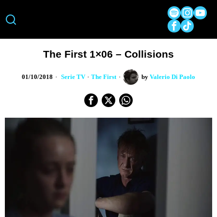
The First 1×06 – Collisions
01/10/2018
Serie TV
·
The First
by
Valerio Di Paolo