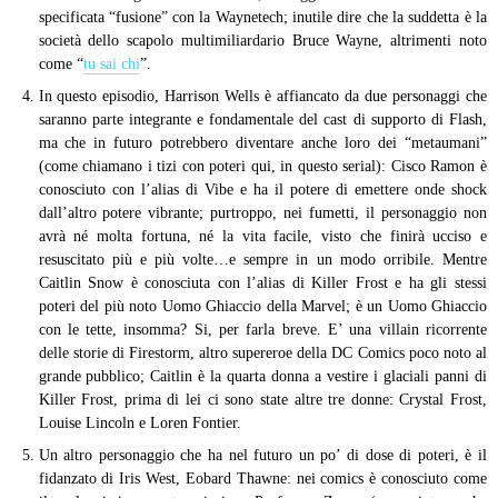
specificata “fusione” con la Waynetech; inutile dire che la suddetta è la
società dello scapolo multimiliardario Bruce Wayne, altrimenti noto
come “
tu sai chi
”.
In questo episodio, Harrison Wells è affiancato da due personaggi che
saranno parte integrante e fondamentale del cast di supporto di Flash,
ma che in futuro potrebbero diventare anche loro dei “metaumani”
(come chiamano i tizi con poteri qui, in questo serial): Cisco Ramon è
conosciuto con l’alias di Vibe e ha il potere di emettere onde shock
dall’altro potere vibrante; purtroppo, nei fumetti, il personaggio non
avrà né molta fortuna, né la vita facile, visto che finirà ucciso e
resuscitato più e più volte…e sempre in un modo orribile. Mentre
Caitlin Snow è conosciuta con l’alias di Killer Frost e ha gli stessi
poteri del più noto Uomo Ghiaccio della Marvel; è un Uomo Ghiaccio
con le tette, insomma? Si, per farla breve. E’ una villain ricorrente
delle storie di Firestorm, altro supereroe della DC Comics poco noto al
grande pubblico; Caitlin è la quarta donna a vestire i glaciali panni di
Killer Frost, prima di lei ci sono state altre tre donne: Crystal Frost,
Louise Lincoln e Loren Fontier.
Un altro personaggio che ha nel futuro un po’ di dose di poteri, è il
fidanzato di Iris West, Eobard Thawne: nei comics è conosciuto come