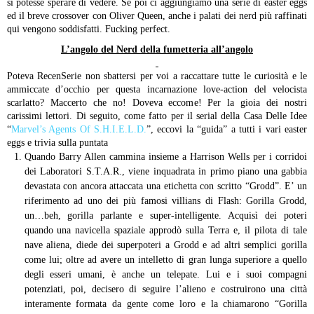
si potesse sperare di vedere. Se poi ci aggiungiamo una serie di easter eggs
ed il breve crossover con Oliver Queen, anche i palati dei nerd più raffinati
qui vengono soddisfatti. Fucking perfect.
L’angolo del Nerd della fumetteria all’angolo
Poteva RecenSerie non sbattersi per voi a raccattare tutte le curiosità e le
ammiccate d’occhio per questa incarnazione love-action del velocista
scarlatto? Maccerto che no! Doveva eccome! Per la gioia dei nostri
carissimi lettori. Di seguito, come fatto per il serial della Casa Delle Idee
“
Marvel’s Agents Of S.H.I.E.L.D.
”, eccovi la “guida” a tutti i vari easter
eggs e trivia sulla puntata
Quando Barry Allen cammina insieme a Harrison Wells per i corridoi
dei Laboratori S.T.A.R., viene inquadrata in primo piano una gabbia
devastata con ancora attaccata una etichetta con scritto “Grodd”. E’ un
riferimento ad uno dei più famosi villians di Flash: Gorilla Grodd,
un…beh, gorilla parlante e super-intelligente. Acquisì dei poteri
quando una navicella spaziale approdò sulla Terra e, il pilota di tale
nave aliena, diede dei superpoteri a Grodd e ad altri semplici gorilla
come lui; oltre ad avere un intelletto di gran lunga superiore a quello
degli esseri umani, è anche un telepate. Lui e i suoi compagni
potenziati, poi, decisero di seguire l’alieno e costruirono una città
interamente formata da gente come loro e la chiamarono “Gorilla