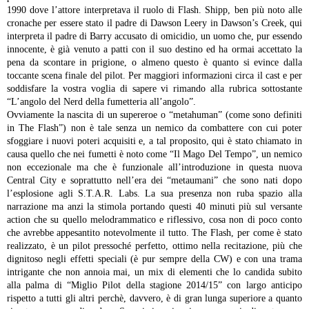
1990 dove l’attore interpretava il ruolo di Flash. Shipp, ben più noto alle
cronache per essere stato il padre di Dawson Leery in Dawson’s Creek, qui
interpreta il padre di Barry accusato di omicidio, un uomo che, pur essendo
innocente, è già venuto a patti con il suo destino ed ha ormai accettato la
pena da scontare in prigione, o almeno questo è quanto si evince dalla
toccante scena finale del pilot. Per maggiori informazioni circa il cast e per
soddisfare la vostra voglia di sapere vi rimando alla rubrica sottostante
“L’angolo del Nerd della fumetteria all’angolo”.
Ovviamente la nascita di un supereroe o “metahuman” (come sono definiti
in The Flash”) non è tale senza un nemico da combattere con cui poter
sfoggiare i nuovi poteri acquisiti e, a tal proposito, qui è stato chiamato in
causa quello che nei fumetti è noto come “Il Mago Del Tempo”, un nemico
non eccezionale ma che è funzionale all’introduzione in questa nuova
Central City e soprattutto nell’era dei “metaumani” che sono nati dopo
l’esplosione agli S.T.A.R. Labs. La sua presenza non ruba spazio alla
narrazione ma anzi la stimola portando questi 40 minuti più sul versante
action che su quello melodrammatico e riflessivo, cosa non di poco conto
che avrebbe appesantito notevolmente il tutto.
The Flash, per come è stato
realizzato, è un pilot pressoché perfetto, ottimo nella recitazione, più che
dignitoso negli effetti speciali (è pur sempre della CW) e con una trama
intrigante che non annoia mai, un mix di elementi che lo candida subito
alla palma di “Miglio Pilot della stagione 2014/15” con largo anticipo
rispetto a tutti gli altri perchè, davvero, è di gran lunga superiore a quanto