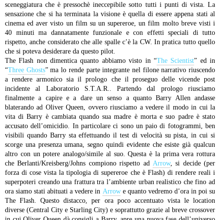
sceneggiatura che è pressochè ineccepibile sotto tutti i punti di vista. La
sensazione che si ha terminata la visione è quella di essere appena stati al
cinema ed aver visto un film su un supereroe, un film molto breve visti i
40 minuti ma dannatamente funzionale e con effetti speciali di tutto
rispetto, anche considerato che alle spalle c’è la CW. In pratica tutto quello
che si poteva desiderare da questo pilot.
The Flash non dimentica quanto abbiamo visto in “
The Scientist
” ed in
“
Three Ghosts
” ma lo rende parte integrante nel filone narrativo riuscendo
a rendere armonico sia il prologo che il proseguo delle vicende post
incidente al Laboratorio S.T.A.R.. Partendo dal prologo riusciamo
finalmente a capire e a dare un senso a quanto Barry Allen andasse
blaterando ad Oliver Queen, ovvero riusciamo a vedere il modo in cui la
vita di Barry è cambiata quando sua madre è morta e suo padre è stato
accusato dell’omicidio. In particolare ci sono un paio di fotogrammi, ben
visibili quando Barry sta effettuando il test di velocità su pista, in cui si
scorge una presenza umana, segno quindi evidente che esiste già qualcun
altro con un potere analogo/simile al suo. Questa è la prima vera rottura
che Berlanti/Kreisberg/Johns compiono rispetto ad
Arrow
, si decide (per
forza di cose vista la tipologia di supereroe che è Flash) di rendere reali i
superpoteri creando una frattura tra l’ambiente urban realistico che fino ad
ora siamo stati abituati a vedere in
Arrow
e quanto vedremo d’ora in poi su
The Flash. Questo distacco, per ora poco accentuato vista le location
diverse (Central City e Starling City) e soprattutto grazie al breve crossover
in cui Oliver Queen dà consigli a Barry, apre una nuova fase dell’universo