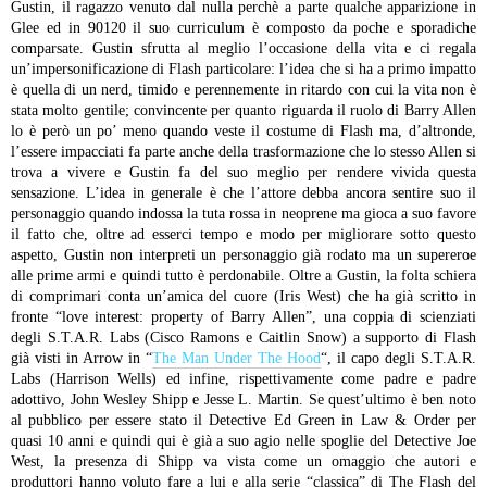
Gustin, il ragazzo venuto dal nulla perchè a parte qualche apparizione in
Glee ed in 90120 il suo curriculum è composto da poche e sporadiche
comparsate. Gustin sfrutta al meglio l’occasione della vita e ci regala
un’impersonificazione di Flash particolare: l’idea che si ha a primo impatto
è quella di un nerd, timido e perennemente in ritardo con cui la vita non è
stata molto gentile; convincente per quanto riguarda il ruolo di Barry Allen
lo è però un po’ meno quando veste il costume di Flash ma, d’altronde,
l’essere impacciati fa parte anche della trasformazione che lo stesso Allen si
trova a vivere e Gustin fa del suo meglio per rendere vivida questa
sensazione. L’idea in generale è che l’attore debba ancora sentire suo il
personaggio quando indossa la tuta rossa in neoprene ma gioca a suo favore
il fatto che, oltre ad esserci tempo e modo per migliorare sotto questo
aspetto, Gustin non interpreti un personaggio già rodato ma un supereroe
alle prime armi e quindi tutto è perdonabile.
Oltre a Gustin, la folta schiera
di comprimari conta un’amica del cuore (Iris West) che ha già scritto in
fronte “love interest: property of Barry Allen”, una coppia di scienziati
degli S.T.A.R. Labs (Cisco Ramons e Caitlin Snow) a supporto di Flash
già visti in Arrow in “
The Man Under The Hood
“, il capo degli S.T.A.R.
Labs (Harrison Wells) ed infine, rispettivamente come padre e padre
adottivo, John Wesley Shipp e Jesse L. Martin. Se quest’ultimo è ben noto
al pubblico per essere stato il Detective Ed Green in Law & Order per
quasi 10 anni e quindi qui è già a suo agio nelle spoglie del Detective Joe
West, la presenza di Shipp va vista come un omaggio che autori e
produttori hanno voluto fare a lui e alla serie “classica” di The Flash del