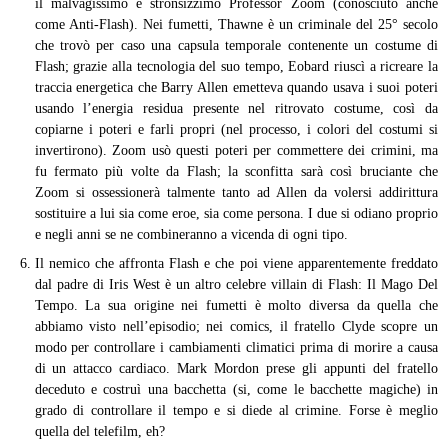
il malvagissimo e stronsizzimo Professor Zoom (conosciuto anche
come Anti-Flash). Nei fumetti, Thawne è un criminale del 25° secolo
che trovò per caso una capsula temporale contenente un costume di
Flash; grazie alla tecnologia del suo tempo, Eobard riuscì a ricreare la
traccia energetica che Barry Allen emetteva quando usava i suoi poteri
usando l’energia residua presente nel ritrovato costume, così da
copiarne i poteri e farli propri (nel processo, i colori del costumi si
invertirono). Zoom usò questi poteri per commettere dei crimini, ma
fu fermato più volte da Flash; la sconfitta sarà così bruciante che
Zoom si ossessionerà talmente tanto ad Allen da volersi addirittura
sostituire a lui sia come eroe, sia come persona. I due si odiano proprio
e negli anni se ne combineranno a vicenda di ogni tipo.
Il nemico che affronta Flash e che poi viene apparentemente freddato
dal padre di Iris West è un altro celebre villain di Flash: Il Mago Del
Tempo. La sua origine nei fumetti è molto diversa da quella che
abbiamo visto nell’episodio; nei comics, il fratello Clyde scopre un
modo per controllare i cambiamenti climatici prima di morire a causa
di un attacco cardiaco. Mark Mordon prese gli appunti del fratello
deceduto e costruì una bacchetta (si, come le bacchette magiche) in
grado di controllare il tempo e si diede al crimine. Forse è meglio
quella del telefilm, eh?