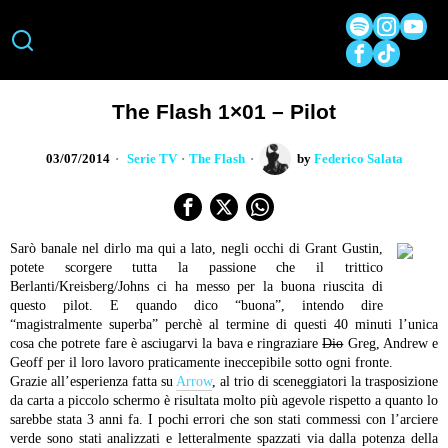
The Flash 1×01 – Pilot
03/07/2014
Serie TV
·
The Flash
by
Federico Salata
Sarò banale nel dirlo ma qui a lato, negli occhi di Grant Gustin,
potete scorgere tutta la passione che il trittico
Berlanti/Kreisberg/Johns ci ha messo per la buona riuscita di
questo pilot. E quando dico “buona”, intendo dire
“magistralmente superba” perchè al termine di questi 40 minuti l’unica
cosa che potrete fare è asciugarvi la bava e ringraziare
Dio
Greg, Andrew e
Geoff per il loro lavoro praticamente ineccepibile sotto ogni fronte.
Grazie all’esperienza fatta su
Arrow
, al trio di sceneggiatori la trasposizione
da carta a piccolo schermo è risultata molto più agevole rispetto a quanto lo
sarebbe stata 3 anni fa. I pochi errori che son stati commessi con l’arciere
verde sono stati analizzati e letteralmente spazzati via dalla potenza della