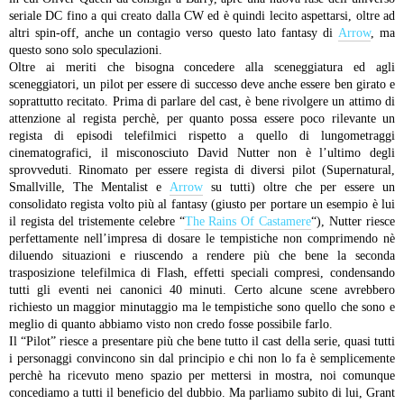
seriale DC fino a qui creato dalla CW ed è quindi lecito aspettarsi, oltre ad
altri spin-off, anche un contagio verso questo lato fantasy di
Arrow
, ma
questo sono solo speculazioni.
Oltre ai meriti che bisogna concedere alla sceneggiatura ed agli
sceneggiatori, un pilot per essere di successo deve anche essere ben girato e
soprattutto recitato. Prima di parlare del cast, è bene rivolgere un attimo di
attenzione al regista perchè, per quanto possa essere poco rilevante un
regista di episodi telefilmici rispetto a quello di lungometraggi
cinematografici, il misconosciuto David Nutter non è l’ultimo degli
sprovveduti. Rinomato per essere regista di diversi pilot (Supernatural,
Smallville, The Mentalist e
Arrow
su tutti) oltre che per essere un
consolidato regista volto più al fantasy (giusto per portare un esempio è lui
il regista del tristemente celebre “
The Rains Of Castamere
“), Nutter riesce
perfettamente nell’impresa di dosare le tempistiche non comprimendo nè
diluendo situazioni e riuscendo a rendere più che bene la seconda
trasposizione telefilmica di Flash, effetti speciali compresi, condensando
tutti gli eventi nei canonici 40 minuti. Certo alcune scene avrebbero
richiesto un maggior minutaggio ma le tempistiche sono quello che sono e
meglio di quanto abbiamo visto non credo fosse possibile farlo.
Il “Pilot” riesce a presentare più che bene tutto il cast della serie, quasi tutti
i personaggi convincono sin dal principio e chi non lo fa è semplicemente
perchè ha ricevuto meno spazio per mettersi in mostra, noi comunque
concediamo a tutti il beneficio del dubbio. Ma parliamo subito di lui, Grant