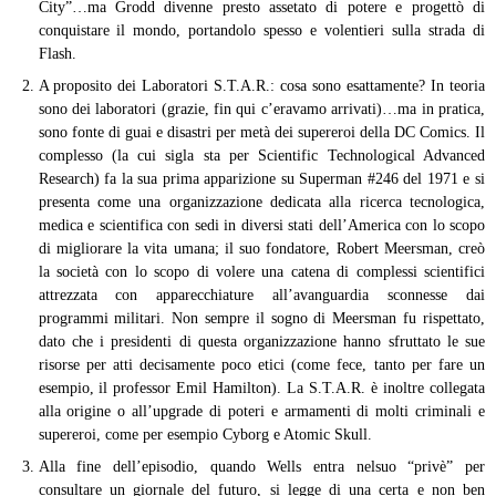
City”…ma Grodd divenne presto assetato di potere e progettò di
conquistare il mondo, portandolo spesso e volentieri sulla strada di
Flash.
A proposito dei Laboratori S.T.A.R.: cosa sono esattamente? In teoria
sono dei laboratori (grazie, fin qui c’eravamo arrivati)…ma in pratica,
sono fonte di guai e disastri per metà dei supereroi della DC Comics. Il
complesso (la cui sigla sta per Scientific Technological Advanced
Research) fa la sua prima apparizione su Superman #246 del 1971 e si
presenta come una organizzazione dedicata alla ricerca tecnologica,
medica e scientifica con sedi in diversi stati dell’America con lo scopo
di migliorare la vita umana; il suo fondatore, Robert Meersman, creò
la società con lo scopo di volere una catena di complessi scientifici
attrezzata con apparecchiature all’avanguardia sconnesse dai
programmi militari. Non sempre il sogno di Meersman fu rispettato,
dato che i presidenti di questa organizzazione hanno sfruttato le sue
risorse per atti decisamente poco etici (come fece, tanto per fare un
esempio, il professor Emil Hamilton). La S.T.A.R. è inoltre collegata
alla origine o all’upgrade di poteri e armamenti di molti criminali e
supereroi, come per esempio Cyborg e Atomic Skull.
Alla fine dell’episodio, quando Wells entra nelsuo “privè” per
consultare un giornale del futuro, si legge di una certa e non ben