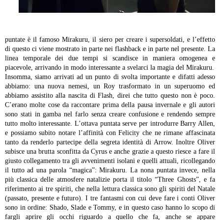
puntate è il famoso Mirakuru, il siero per creare i supersoldati, e l’effetto
di questo ci viene mostrato in parte nei flashback e in parte nel presente. La
linea temporale dei due tempi si scandisce in maniera omogenea e
piacevole, arrivando in modo interessante a svelarci la magia del Mirakuru.
Insomma, siamo arrivati ad un punto di svolta importante e difatti adesso
abbiamo: una nuova nemesi, un Roy trasformato in un superuomo ed
abbiamo assistito alla nascita di Flash, direi che tutto questo non è poco.
C’erano molte cose da raccontare prima della pausa invernale e gli autori
sono stati in gamba nel farlo senza creare confusione e rendendo sempre
tutto molto interessante. L’ottava puntata serve per introdurre Barry Allen,
e possiamo subito notare l’affinità con Felicity che ne rimane affascinata
tanto da renderlo partecipe della segreta identità di Arrow. Inoltre Oliver
subisce una brutta sconfitta da Cyrus e anche grazie a questo riesce a fare il
giusto collegamento tra gli avvenimenti isolani e quelli attuali, ricollegando
il tutto ad una parola “magica”: Mirakuru.
La nona puntata invece, nella
più classica delle atmosfere natalizie porta il titolo “Three Ghosts”, e fa
riferimento ai tre spiriti, che nella lettura classica sono gli spiriti del Natale
(passato, presente e futuro). I tre fantasmi con cui deve fare i conti Oliver
sono in ordine: Shado, Slade e Tommy, e in questo caso hanno lo scopo di
fargli aprire gli occhi riguardo a quello che fa, anche se appare