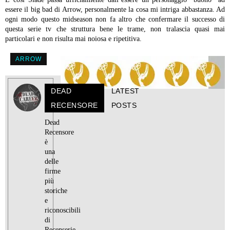
essere il big bad di Arrow, personalmente la cosa mi intriga abbastanza. Ad
ogni modo questo midseason non fa altro che confermare il successo di
questa serie tv che struttura bene le trame, non tralascia quasi mai
particolari e non risulta mai noiosa e ripetitiva.
ARROW
DEAD
LATEST
RECENSORE
POSTS
Dead
Recensore
è
una
delle
firme
più
storiche
e
riconoscibili
di
Recenserie,