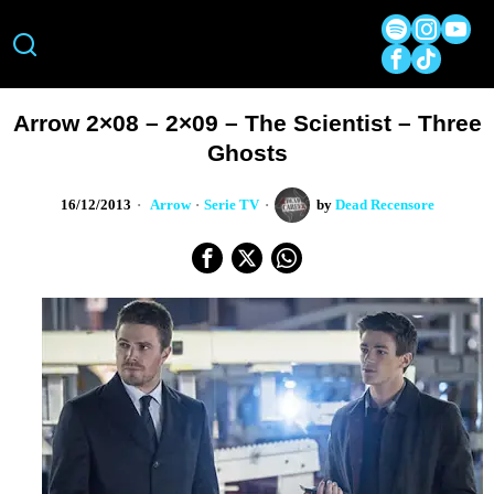
Arrow 2×08 – 2×09 – The Scientist – Three
Ghosts
16/12/2013
Arrow
·
Serie TV
by
Dead Recensore