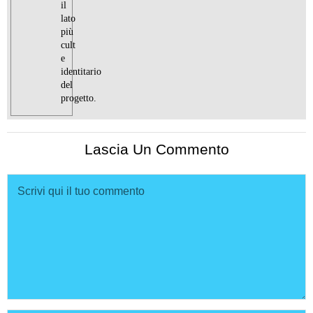
il
lato
più
cult
e
identitario
del
progetto.
Lascia Un Commento