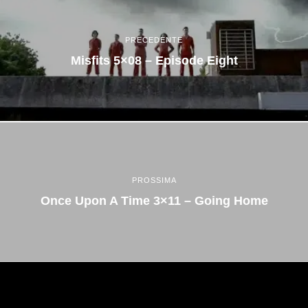
PRECEDENTE
Misfits 5×08 – Episode Eight
PROSSIMA
Once Upon A Time 3×11 – Going Home