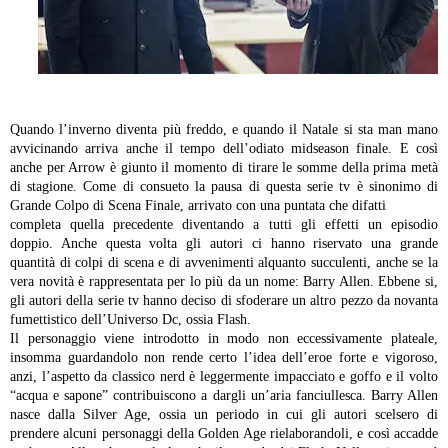
Quando l’inverno diventa più freddo, e quando il Natale si sta man mano
avvicinando arriva anche il tempo dell’odiato midseason finale. E così
anche per Arrow è giunto il momento di tirare le somme della prima metà
di stagione. Come di consueto la pausa di questa serie tv è sinonimo di
Grande Colpo di Scena Finale, arrivato con una puntata che difatti
completa quella precedente diventando a tutti gli effetti un episodio
doppio. Anche questa volta gli autori ci hanno riservato una grande
quantità di colpi di scena e di avvenimenti alquanto succulenti, anche se la
vera novità è rappresentata per lo più da un nome: Barry Allen. Ebbene si,
gli autori della serie tv hanno deciso di sfoderare un altro pezzo da novanta
fumettistico dell’Universo Dc, ossia Flash.
Il personaggio viene introdotto in modo non eccessivamente plateale,
insomma guardandolo non rende certo l’idea dell’eroe forte e vigoroso,
anzi, l’aspetto da classico nerd è leggermente impacciato e goffo e il volto
“acqua e sapone” contribuiscono a dargli un’aria fanciullesca. Barry Allen
nasce dalla Silver Age, ossia un periodo in cui gli autori scelsero di
prendere alcuni personaggi della Golden Age rielaborandoli, e così accadde