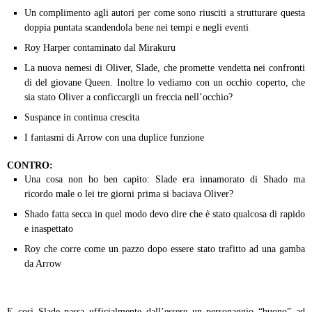
Un complimento agli autori per come sono riusciti a strutturare questa
doppia puntata scandendola bene nei tempi e negli eventi
Roy Harper contaminato dal Mirakuru
La nuova nemesi di Oliver, Slade, che promette vendetta nei confronti
di del giovane Queen. Inoltre lo vediamo con un occhio coperto, che
sia stato Oliver a conficcargli un freccia nell’occhio?
Suspance in continua crescita
I fantasmi di Arrow con una duplice funzione
CONTRO:
Una cosa non ho ben capito: Slade era innamorato di Shado ma
ricordo male o lei tre giorni prima si baciava Oliver?
Shado fatta secca in quel modo devo dire che è stato qualcosa di rapido
e inaspettato
Roy che corre come un pazzo dopo essere stato trafitto ad una gamba
da Arrow
E così Slade passa ufficialmente dall’essere un personaggio “buono” ad