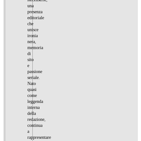
una
presenza
editoriale
che
unisce
ironia
nera,
memoria
di
sito
e
passione
seriale.
Nato
quasi
come
leggenda
interna
della
redazione,
continua
a
rappresentare