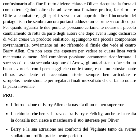
confusionario alla fine il tutto diviene chiaro e Oliver riacquista la forza di
combattere. Quindi oltre che ad avere una funzione pratica, far ritornare
Ollie a combattere, gli spiriti servono ad approfondire l’inconscio del
protagonista che sembra ancora portarsi addosso un enorme senso di colpa.
Per quanto riguarda le due puntate, possiamo certamente notare un piccolo
cambiamento di rotta da parte degli autori che dopo aver a lungo dichiarato
di voler creare un prodotto realistico, aggiungono una piccola componente
sovrannaturale, ovviamente mi sto riferendo al finale che vede al centro
Barry Allen. Ora non resta che aspettare per vedere se questa linea verrà
mantenuta o meno.
Nel complesso possiamo certamente riconfermare il
successo di questa seconda stagione di Arrow, gli autori stanno facendo un
buon lavoro sia con i personaggi che con le trame, e con un entusiasmante
climax ascendente ci raccontano storie sempre ben articolare e
scrupolosamente studiate per regalarci finali mozzafiato che ci fanno odiare
la pausa invernale.
PRO:
L’introduzione di Barry Allen e la nascita di un nuovo supereroe
La chimica che ben si intravede tra Barry e Felicity, anche se in realtà
la donzella non riesce a mascherare il suo interesse per Oliver
Barry e la sua attrazione nei confronti del Vigilante tanto da averne
studiato un profilo praticamente perfetto