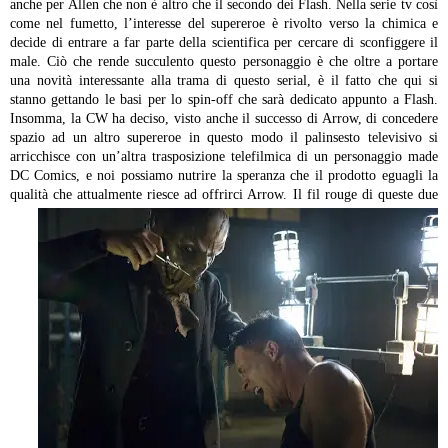
anche per Allen che non è altro che il secondo dei Flash. Nella serie tv così
come nel fumetto, l’interesse del supereroe è rivolto verso la chimica e
decide di entrare a far parte della scientifica per cercare di sconfiggere il
male. Ciò che rende succulento questo personaggio è che oltre a portare
una novità interessante alla trama di questo serial, è il fatto che qui si
stanno gettando le basi per lo spin-off che sarà dedicato appunto a Flash.
Insomma, la CW ha deciso, visto anche il successo di Arrow, di concedere
spazio ad un altro supereroe in questo modo il palinsesto televisivo si
arricchisce con un’altra trasposizione telefilmica di un personaggio made
DC Comics, e noi possiamo nutrire la speranza che il prodotto eguagli la
qualità che attualmente riesce ad offrirci Arrow.
Il fil rouge di queste due