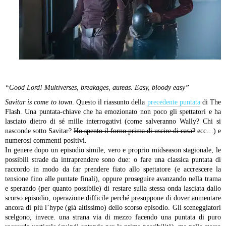
“Good Lord! Multiverses, breakages, aureas. Easy, bloody easy”
Savitar is come to town
. Questo il riassunto della
precedente puntata
di The
Flash. Una puntata-chiave che ha emozionato non poco gli spettatori e ha
lasciato dietro di sé mille interrogativi (come salveranno Wally? Chi si
nasconde sotto Savitar?
Ho spento il forno prima di uscire di casa?
ecc…) e
numerosi commenti positivi.
In genere dopo un episodio simile, vero e proprio midseason stagionale, le
possibili strade da intraprendere sono due: o fare una classica puntata di
raccordo in modo da far prendere fiato allo spettatore (e accrescere la
tensione fino alle puntate finali), oppure proseguire avanzando nella trama
e sperando (per quanto possibile) di restare sulla stessa onda lasciata dallo
scorso episodio, operazione difficile perché presuppone di dover aumentare
ancora di più l’hype (già altissimo) dello scorso episodio.
Gli sceneggiatori
scelgono, invece. una strana via di mezzo facendo una puntata di puro