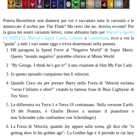
Poteva RecenSerie non sbattersi per voi e raccattare tutte le curiosità e le
ammiccate d’occhio per The Flash? Ma certo che no, doveva eccome! Per
la gioia dei nostri carissimi lettori, come abbiamo fatto per
Marvel’s Agents
Of SHIELD
,
Marvel’s Agent Carter
,
Gotham
e
Constantine
, ecco a voi la
“guida” a tutti i vari easter eggs e trivia disseminati nella puntata.
HR paragona la Speed Force al “Negative World” di Super Mario.
Questo “mondo negativo” potrebbe riferirsi al Minus World.
“By George, I think he’s got it!” è una citazione al film My Fair Lady.
In questo episodio compaiono ben 6 velocisti.
Quando Cisco sta per portare Barry nella Forza di Velocità esclama
“verso l’infinito e oltre!” citando la famosa frase di Buzz Lightyear di
Toy Story.
Le differenza tra Terra-1 e Terra-19 continuano. Nella versione Earth-
19 dei Peanuts, è Charlie Brown a suonare il pianoforte e
non Schroeder (che confondere con Schrödinger).
La Forza di Velocità, quando Jay appare sulla scena, gli dice che “is
getting slow in his golden age”- La Golden Age è il periodo in cui Jary