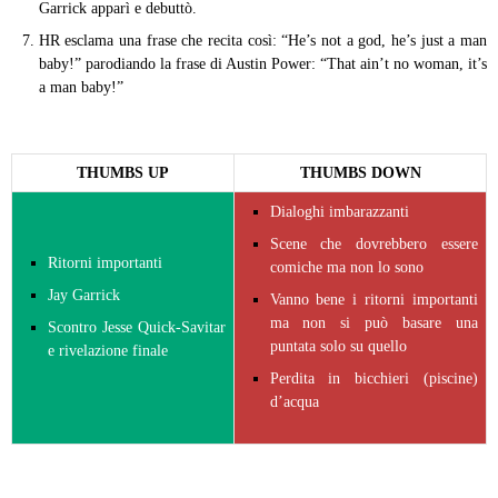
Garrick apparì e debuttò.
HR esclama una frase che recita così: “He’s not a god, he’s just a man
baby!” parodiando la frase di Austin Power: “That ain’t no woman, it’s
a man baby!”
THUMBS UP
THUMBS DOWN
Dialoghi imbarazzanti
Scene che dovrebbero essere
Ritorni importanti
comiche ma non lo sono
Jay Garrick
Vanno bene i ritorni importanti
ma non si può basare una
Scontro Jesse Quick-Savitar
puntata solo su quello
e rivelazione finale
Perdita in bicchieri (piscine)
d’acqua