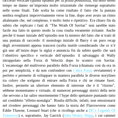
raccordo verticale (quindi optando per la prima possibilità), ma nello stesso
tempo ne danno un’impronta molto orizzontale che riemerge soprattutto
nelle scene finali.
Tale scelta ha come risultato il fatto che la puntata
sembra svegliarsi improvvisamente verso la fine, dopo aver avuto un ritmo
altalenante che, nel complesso, è molto lento e ripetitivo.
Era chiaro fin da
subito che replicare i fasti di “The Wrath Of Savitar” non sarebbe stato
facile ma fatto in questo modo la cosa risulta veramente irritante.
Anche
perché il teaser iniziale dell’episodio non fa mistero del fatto che si tratti di
una puntata di raccordo: il monologo iniziale di Barry è un puro recap
degli avvenimenti appena trascorsi (scelta inutile considerando che ce n’è
già uno all’inizio dopo la sigla) e annuncia fin da subito quello che sarà
l’obiettivo specifico e verticale dell’episodio: il salvataggio di Wally
intrappolato nella Forza di Velocità dopo lo scontro con Savitar.
L’escamotage del multiverso parallelo della Forza (chiamata così da ora in
poi per semplicità, e da non confondere con
l’altra Forza
ovviamente) è
perfetto e permette di sviluppare in maniera parallela le diverse storylines
tra coloro che scelgono di entrare nella Forza e chi ne rimane fuori.
Inoltre, permette un ulteriore elemento di interesse che è il “ritorno”,
sebbene momentaneo e virtuale, di numerosi personaggi storici della serie
che servono a far salire enormemente l’hype dello spettatore puntando tutto
sul cosiddetto “effetto-nostalgia”. Risulta difficile, infatti, non emozionarsi
nel rivedere personaggi che hanno fatto la storia del Flarrowverse come
Eddie Thawne, Leonard Snart (che si ricollega anche a
DC’s Legends Of
Tomorrow
) e, soprattutto, Jay Garrick (
John Wesley Shipp
, i cui cammei