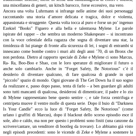
una miscellanea di generi, un kitsch barocco, forse eccessivo, ma vero.
Ancora una volta Luhrmann si infrange nelle anime dei suoi personaggi
raccontando una storia d’amore delicata e tragica, dolce e violenta,
appassionata e struggente. Questa volta tocca al puro e forse un po’ ingenuo
Ezekiel “Books” Figuero e alla bella e talentuosa Mylene. Le parole
ispirate del rapper – che sembra un moderno Shakespeare – si incontrano
con la voce celestiale della ragazza che sogna di diventare una star, la
timidezza di lui piange di fronte alla sicurezza di lei, i sogni di entrambi si
innescano come bombe contro i muri alti degli anni ’70, di un Bronx che
non perdona.
Dietro al rapporto speciale di Zeke e Mylene ci sono Marcus,
Ra- Ra, Boo-Boo e Shao, con le loro speranze di migliorare il futuro o
anche solo cambiarlo. Anche in “Forget Safety, Be Notorious” c’è il
desiderio di diventare qualcuno, di fare qualcosa di grande in quel
“piccolo” spazio di mondo. Ogni giovane di The Get Down ha il suo sogno
da realizzare e, passo dopo passo, tenta di farlo – a ben guardare gli adulti
sono tutti mancanti di qualcosa, desiderosi di dimenticare; il padre e lo zio
di Mylene rappresentano bene questo sentire -; e tale forza centrifuga e
centripeta muove il ventre molle di questa serie.
Dopo il buio di “Darkness
Is Your Candle” ecco la luce di “Forget Safety, Be Notorious” (come
urlano i graffiti di Marcus), dopo il blackout dello scorso episodio esce il
sole, alto e caldo, ma non per questo i problemi sono finiti (una canzone da
scrivere/cantare, un venditore di bootleg da trovare).
Lo abbiamo già visto
negli episodi precedenti: sono le vicende di Zeke e Mylene a sostenere la