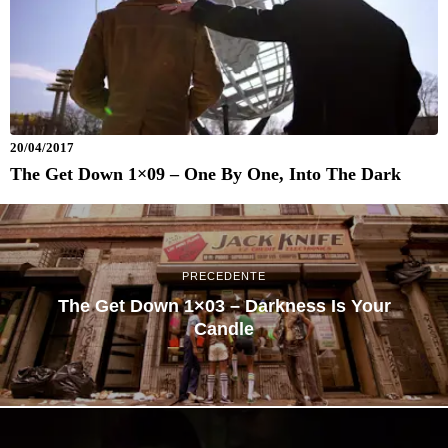
20/04/2017
The Get Down 1×09 – One By One, Into The Dark
PRECEDENTE
The Get Down 1×03 – Darkness Is Your
Candle