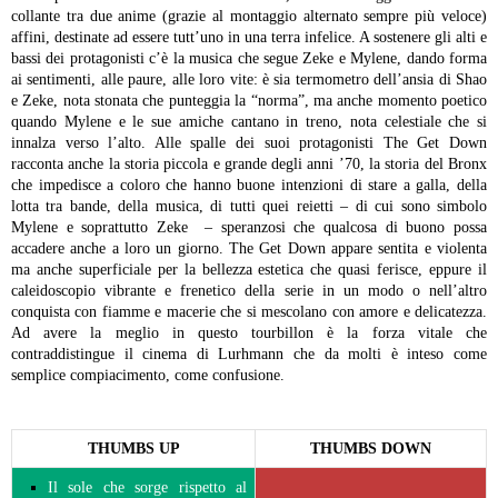
collante tra due anime (grazie al montaggio alternato sempre più veloce)
affini, destinate ad essere tutt’uno in una terra infelice. A sostenere gli alti e
bassi dei protagonisti c’è la musica che segue Zeke e Mylene, dando forma
ai sentimenti, alle paure, alle loro vite: è sia termometro dell’ansia di Shao
e Zeke, nota stonata che punteggia la “norma”, ma anche momento poetico
quando Mylene e le sue amiche cantano in treno, nota celestiale che si
innalza verso l’alto.
Alle spalle dei suoi protagonisti The Get Down
racconta anche la storia piccola e grande degli anni ’70, la storia del Bronx
che impedisce a coloro che hanno buone intenzioni di stare a galla, della
lotta tra bande, della musica, di tutti quei reietti – di cui sono simbolo
Mylene e soprattutto Zeke – speranzosi che qualcosa di buono possa
accadere anche a loro un giorno. The Get Down appare sentita e violenta
ma anche superficiale per la bellezza estetica che quasi ferisce, eppure il
caleidoscopio vibrante e frenetico della serie in un modo o nell’altro
conquista con fiamme e macerie che si mescolano con amore e delicatezza.
Ad avere la meglio in questo tourbillon è la forza vitale che
contraddistingue il cinema di Lurhmann che da molti è inteso come
semplice compiacimento, come confusione.
THUMBS UP
THUMBS DOWN
Il sole che sorge rispetto al