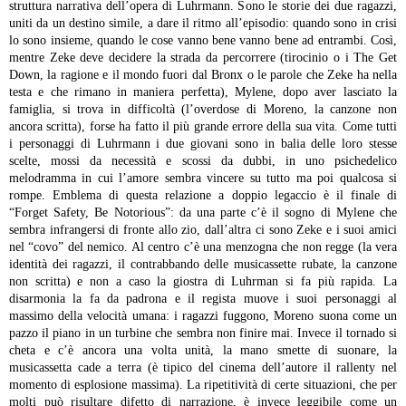
struttura narrativa dell’opera di Luhrmann. Sono le storie dei due ragazzi,
uniti da un destino simile, a dare il ritmo all’episodio: quando sono in crisi
lo sono insieme, quando le cose vanno bene vanno bene ad entrambi.
Così,
mentre Zeke deve decidere la strada da percorrere (tirocinio o i The Get
Down, la ragione e il mondo fuori dal Bronx o le parole che Zeke ha nella
testa e che rimano in maniera perfetta), Mylene, dopo aver lasciato la
famiglia, si trova in difficoltà (l’overdose di Moreno, la canzone non
ancora scritta), forse ha fatto il più grande errore della sua vita. Come tutti
i personaggi di Luhrmann i due giovani sono in balia delle loro stesse
scelte, mossi da necessità e scossi da dubbi, in uno psichedelico
melodramma in cui l’amore sembra vincere su tutto ma poi qualcosa si
rompe.
Emblema di questa relazione a doppio legaccio è il finale di
“Forget Safety, Be Notorious”: da una parte c’è il sogno di Mylene che
sembra infrangersi di fronte allo zio, dall’altra ci sono Zeke e i suoi amici
nel “covo” del nemico. Al centro c’è una menzogna che non regge (la vera
identità dei ragazzi, il contrabbando delle musicassette rubate, la canzone
non scritta) e non a caso la giostra di Luhrman si fa più rapida. La
disarmonia la fa da padrona e il regista muove i suoi personaggi al
massimo della velocità umana: i ragazzi fuggono, Moreno suona come un
pazzo il piano in un turbine che sembra non finire mai. Invece il tornado si
cheta e c’è ancora una volta unità, la mano smette di suonare, la
musicassetta cade a terra (è tipico del cinema dell’autore il rallenty nel
momento di esplosione massima). La ripetitività di certe situazioni, che per
molti può risultare difetto di narrazione, è invece leggibile come un