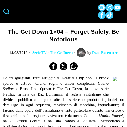
The Get Down 1×04 – Forget Safety, Be
Notorious
18/08/2016
Serie TV
·
The Get Down
by
Dead Recensore
Colori sgargianti, treni arrugginiti. Graffiti e hip hop. Il Bronx
sporco e cattivo. Grandi sogni e amori complicati.
Guerre
Stellari
e Bruce Lee. Questo è The Get Down, la nuova serie
Netflix, firmata da Baz Luhrmann, il regista australiano che
divide il pubblico come pochi altri. La serie è un prodotto figlio del suo
demiurgo in ogni sequenza, movimento di macchina, inquadratura; il
fascino delle opere dell’australiano è tanto particolare quanto misterioso e
il suo debutto alla regia televisiva non è da meno. Come in
Moulin Rouge!
,
nel
Il Grande Gatsby
e nel suo Romeo e Giulietta, ipermoderno e
tradizionale insieme, mette in scena una fantasmagoria di colori e musica,