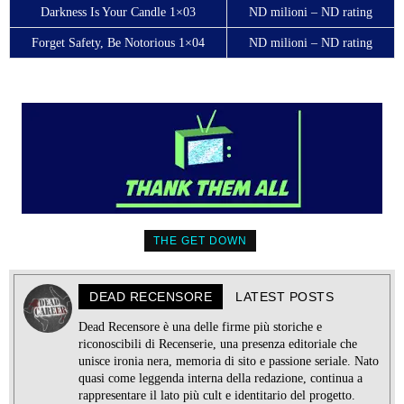
Darkness Is Your Candle 1×03
ND milioni – ND rating
Forget Safety, Be Notorious 1×04
ND milioni – ND rating
THE GET DOWN
DEAD RECENSORE
LATEST POSTS
Dead Recensore è una delle firme più storiche e
riconoscibili di Recenserie, una presenza editoriale che
unisce ironia nera, memoria di sito e passione seriale. Nato
quasi come leggenda interna della redazione, continua a
rappresentare il lato più cult e identitario del progetto.