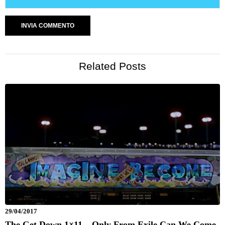
Related Posts
29/04/2017
The Get Down 1×11 – Only From Exile Can We Come