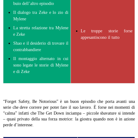
buio dell’altro episodio
Il dialogo tra Zeke e lo zio di
Mylene
La stretta relazione tra Mylene
Le troppe storie forse
e Zeke
appesantiscono il tutto
Shao e il desiderio di trovare il
contrabbandiere
Il montaggio alternato in cui
sono legate le storie di Mylene
e di Zeke
“Forget Safety, Be Notorious” è un buon episodio che porta avanti una
serie che deve correre per poter fare il suo lavoro. È forse nei momenti di
“calma” infatti che The Get Down inciampa – piccole sbavature si intende
– quasi privato della sua forza motrice: la giostra quando non è in azione
perde d’interesse.