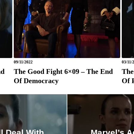
09/11/2022
03/11/
nd
The Good Fight 6×09 – The End
The
Of Democracy
Of 
ll Deal With
Marvel’s A