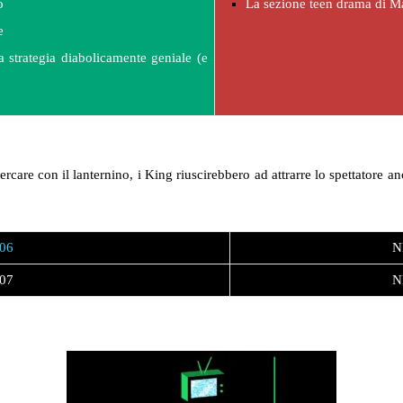
o
La sezione teen drama di M
e
a strategia diabolicamente geniale (e
ercare con il lanternino, i King riuscirebbero ad attrarre lo spettatore 
06
N
07
N