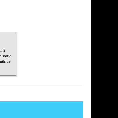
lità
 storie
ontinua