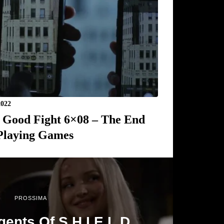
2022
 Good Fight 6×08 – The End
Playing Games
PROSSIMA
gents Of S.H.I.E.L.D.