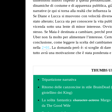
dimensioni minori rispetto a quella presidenziale
dinamiche di costume e di apparenza pubblica, già 
narrative (e qui si torna alla realtà che influenza la
Se Diane e Lucca si muovono con velocità diverse
stato alterato; Lucca sta per conoscere la vita pubb
vicenda sotto una lente di minor interesse. Ovvio
stesso. Se Maia è destinata a cambiare, perché pro
Uber non fa molto per alimentare l’interesse. Certo
conclusione, come leggere la scelta del cambiamen
nella
2×01
. La domanda però è: si sceglie di dare
tutto avrà una motivazione che è stata ponderata e 
THUMBS U
Tripartizione narrativa
Ritorno delle canzoncine in stile BrainDead (
gioiellino dei King)
La solita fantastica
character actress
Margo M
da The Good Wife