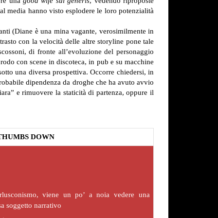
sere una
good wife
sui generis
, vedendo riproposte
al media hanno visto esplodere le loro potenzialità
anti (Diane è una mina vagante, verosimilmente in
rasto con la velocità delle altre storyline pone tale
scossoni, di fronte all’evoluzione del personaggio
 brodo con scene in discoteca, in pub e su macchine
sotto una diversa prospettiva.
Occorre chiedersi, in
 probabile dipendenza da droghe che ha avuto avvio
ra” e rimuovere la staticità di partenza, oppure il
THUMBS DOWN
rlusconismo, viene un po’ a noia vedere una
esa soggetto narrativo