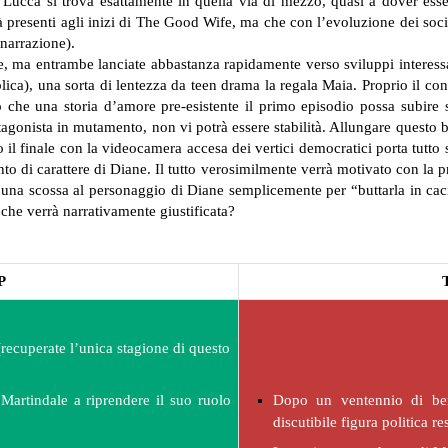
. Lucca si trova esattamente in quella via di mezzo, quasi a dover es
presenti agli inizi di The Good Wife, ma che con l’evoluzione dei soci
 narrazione).
, ma entrambe lanciate abbastanza rapidamente verso sviluppi interess
lica), una sorta di lentezza da teen drama la regala Maia. Proprio il cont
 che una storia d’amore pre-esistente il primo episodio possa subire 
tagonista in mutamento, non vi potrà essere stabilità. Allungare questo
 il finale con la videocamera accesa dei vertici democratici porta tutto 
to di carattere di Diane. Il tutto verosimilmente verrà motivato con la
 una scossa al personaggio di Diane semplicemente per “buttarla in cacia
che verrà narrativamente giustificata?
P
recuperate l’unica stagione di questo
artindale a riprendere il suo ruolo
Dopo un ventennio di be
discutibile figura politica r