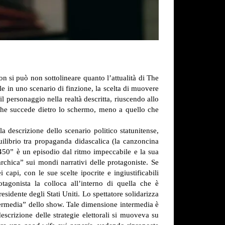
n si può non sottolineare quanto l’attualità di The
e in uno scenario di finzione, la scelta di muovere
 personaggio nella realtà descritta, riuscendo allo
ò che succede dietro lo schermo, meno a quello che
a descrizione dello scenario politico statunitense,
uilibrio tra propaganda didascalica (la canzoncina
 450” è un episodio dal ritmo impeccabile e la sua
archica” sui mondi narrativi delle protagoniste. Se
capi, con le sue scelte ipocrite e ingiustificabili
agonista la colloca all’interno di quella che è
residente degli Stati Uniti. Lo spettatore solidarizza
ntermedia” dello show. Tale dimensione intermedia è
escrizione delle strategie elettorali si muoveva su