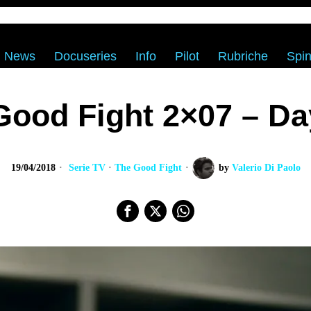
News
Docuseries
Info
Pilot
Rubriche
Spin
Good Fight 2×07 – Da
19/04/2018
Serie TV
·
The Good Fight
by
Valerio Di Paolo