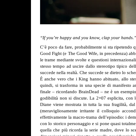
“If you’re happy and you know, clap your hands.
C’è poco da fare, probabilmente si sta ripetendo q
Good Fight (e The Good Wife, in precedenza) abbia 
le trame mediante svolte e questioni internazional
stesso tempo ad uscire dallo stereotipo tipico de
succede nella realtà. Che succede se dietro lo sch
È anche vero che i King hanno abituato, allo stess
quindi, si trasforma in una specie di manifesto a
finale – ricordando BrainDead – ne è un esempio) 
godibilità non si discute.
La 2×07 esplicita, con le
Diane viene mostrata in tutta la sua fragilità, da
(meravigliosamente irritante il colloquio acco
effettivamente la macro-trama dell’episodio: i de
con lo storico personaggio e si pone quasi totalme
quella che più ricorda la serie madre, dove lo sce