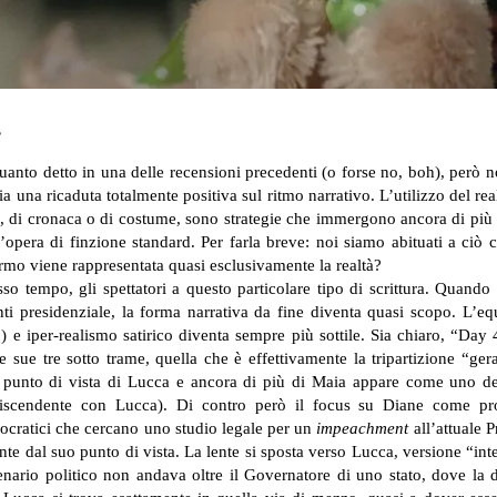
”
uanto detto in una delle recensioni precedenti (o forse no, boh), però no
una ricaduta totalmente positiva sul ritmo narrativo. L’utilizzo del real
i, di cronaca o di costume, sono strategie che immergono ancora di più il
ll’opera di finzione standard. Per farla breve: noi siamo abituati a ci
ermo viene rappresentata quasi esclusivamente la realtà?
o tempo, gli spettatori a questo particolare tipo di scrittura. Quando l
nti presidenziale, la forma narrativa da fine diventa quasi scopo. L’eq
e iper-realismo satirico diventa sempre più sottile. Sia chiaro, “Day
 sue tre sotto trame, quella che è effettivamente la tripartizione “ger
l punto di vista di Lucca e ancora di più di Maia appare come uno dei 
ndiscendente con Lucca). Di contro però il focus su Diane come prot
mocratici che cercano uno studio legale per un
impeachment
all’attuale P
nte dal suo punto di vista. La lente si sposta verso Lucca, versione “i
nario politico non andava oltre il Governatore di uno stato, dove la d