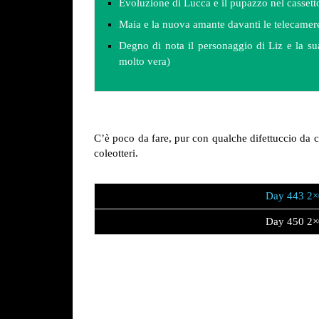
Evoluzione di Lucca e il pupazzo nel cassett
Maia e la nuova amante davanti le telecamer
Degno di nota il personaggio di Liz e la su
molto vera)
C’è poco da fare, pur con qualche difettuccio da c
coleotteri.
Day 443 2×
Day 450 2×