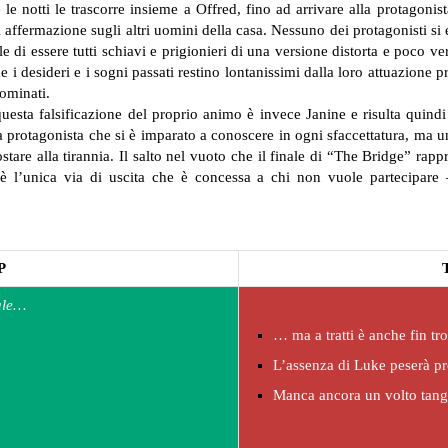
le notti le trascorre insieme a Offred, fino ad arrivare alla protagonis
i affermazione sugli altri uomini della casa. Nessuno dei protagonisti s
ile di essere tutti schiavi e prigionieri di una versione distorta e poco ver
e i desideri e i sogni passati restino lontanissimi dalla loro attuazione
dominati.
questa falsificazione del proprio animo è invece Janine e risulta quin
la protagonista che si è imparato a conoscere in ogni sfaccettatura, ma u
ostare alla tirannia. Il salto nel vuoto che il finale di “The Bridge” rap
è l’unica via di uscita che è concessa a chi non vuole partecipare
P
tale…
… ma a tratti è anche fin t
L’assenza di Luke peserà p
Manca ancora un volto tangib