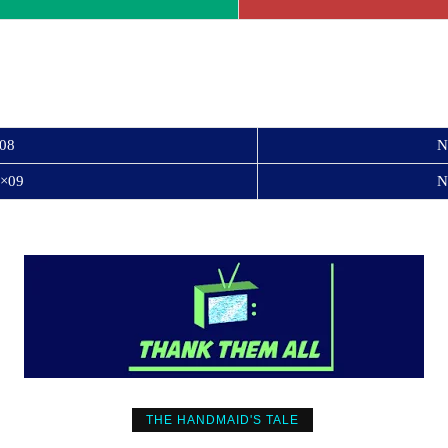
×08
N
1×09
N
THE HANDMAID'S TALE