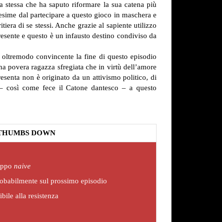
ta stessa che ha saputo riformare la sua catena più
i esime dal partecipare a questo gioco in maschera e
itiera di se stessi. Anche grazie al sapiente utilizzo
 presente e questo è un infausto destino condiviso da
di oltremodo convincente la fine di questo episodio
na povera ragazza sfregiata che in virtù dell’amore
presenta non è originato da un attivismo politico, di
 – così come fece il Catone dantesco – a questo
THUMBS DOWN
roppo
naive
robabilmente sul prossimo episodio
ile alla resistenza