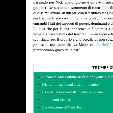
passando per Nick che di giorno è un
eye
mentre 
grande (il sesso) in uno strumento di controllo e d
di dissimulazione di intenti, con il risultato tangib
dei flashback si è visto lungo tutta la stagione com
entrambi i lati dei rapporti di potere, dominanti e 
L’unica che per la sua innocenza si è sottratta a 
nove. La vera vittima del terrore di Gilead non è 
sconfinato per il proprio figlio sceglie di non sott
protesta: così come diceva Moira in “
Jezebels
” 
pirandelliano gioco delle parti.
THUMBS U
Elizabeth Moss ottima in versione
femme fa
Niente didascalismi a livello tecnico
La sessualità come strumento di potere
Janine anti-eroina
L’evoluzione di Waterford