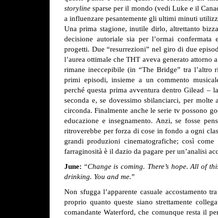
storyline
sparse per il mondo (vedi Luke e il Can
a influenzare pesantemente gli ultimi minuti utilizz
Una prima stagione, inutile dirlo, altrettanto bizza
decisione autoriale sia per l’ormai confermata e
progetti. Due “resurrezioni” nel giro di due episo
l’aurea ottimale che THT aveva generato attorno a 
rimane ineccepibile (in “The Bridge” tra l’altro ri
primi episodi, insieme a un commento musicale
perché questa prima avventura dentro Gilead – la
seconda e, se dovessimo sbilanciarci, per molte al
circonda. Finalmente anche le serie tv possono god
educazione e insegnamento. Anzi, se fosse pensa
ritroverebbe per forza di cose in fondo a ogni clas
grandi produzioni cinematografiche; così come n
farraginosità è il dazio da pagare per un’analisi a
June:
“
Change is coming. There’s hope. All of th
drinking. You and me.
”
Non sfugga l’apparente casuale accostamento tra q
proprio quanto queste siano strettamente collegat
comandante Waterford, che comunque resta il perso