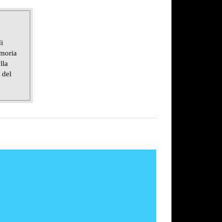
i
emoria
lla
 del