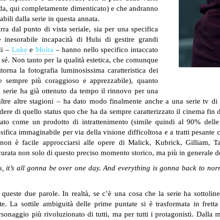
ada, qui completamente dimenticato) e che andranno
abili dalla serie in questa annata.
rra dal punto di vista seriale, sia per una specifica
 inesorabile incapacità di Hulu di gestire grandi
di –
Luke
e
Moira
– hanno nello specifico intaccato
sé. Non tanto per la qualità estetica, che comunque
torna la fotografia luminosissima caratteristica dei
 sempre più coraggioso e apprezzabile), quanto
 serie ha già ottenuto da tempo il rinnovo per una
tre altre stagioni – ha dato modo finalmente anche a una serie tv di g
ere di quello status quo che ha da sempre caratterizzato il cinema fin 
to come un prodotto di intrattenimento (simile quindi al 90% delle 
sifica immaginabile per via della visione difficoltosa e a tratti pesant
on è facile approcciarsi alle opere di Malick, Kubrick, Gilliam, Tar
ccurata non solo di questo preciso momento storico, ma più in generale del
is, it’s all gonna be over one day. And everything is gonna back to n
ueste due parole. In realtà, se c’è una cosa che la serie ha sottolin
e. La sottile ambiguità delle prime puntate si è trasformata in fretta
naggio più rivoluzionato di tutti, ma per tutti i protagonisti. Dalla 