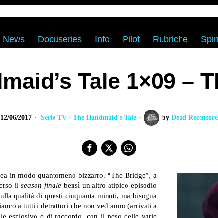
News
Docuseries
Info
Pilot
Rubriche
Spin
maid’s Tale 1×09 – T
12/06/2017
Serie TV
·
The Handmaid's Tale
by
Dead Recensore
nea in modo quantomeno bizzarro. “The Bridge”, a
verso il
season finale
bensì un altro atipico episodio
ulla qualità di questi cinquanta minuti, ma bisogna
anco a tutti i detrattori che non vedranno (arrivati a
e esplosivo e di raccordo, con il peso delle varie