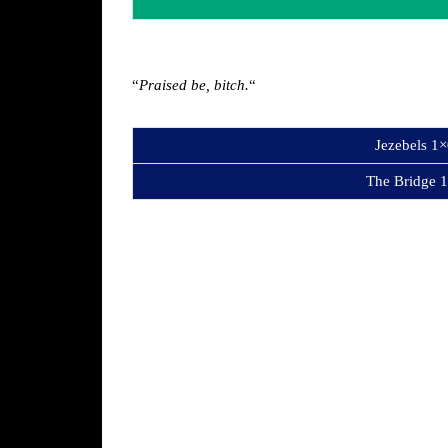
“
Praised be, bitch.
“
Jezebels 1
The Bridge 