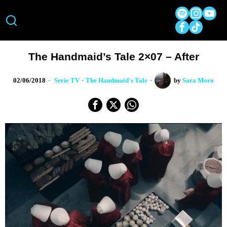
The Handmaid’s Tale 2×07 – After
02/06/2018
Serie TV
·
The Handmaid's Tale
by
Sara Moro