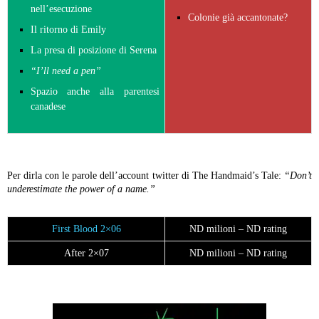
nell’esecuzione
Colonie già accantonate?
Il ritorno di Emily
La presa di posizione di Serena
“I’ll need a pen”
Spazio anche alla parentesi
canadese
Per dirla con le parole dell’account twitter di The Handmaid’s Tale:
“Don’t
underestimate the power of a name.”
First Blood 2×06
ND milioni – ND rating
After 2×07
ND milioni – ND rating