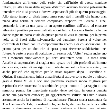
fondamentale all’interno della serie: sin dall’inizio di questa stagione
infatti, gli alti e bassi della signora Waterford avevano lasciato palesemente
intendere che ci si poteva e doveva aspettare di più da questo personaggio.
Allo stesso tempo di vitale importanza sono stati i tasselli che hanno pian
piano dato forma al sempre complicato rapporto tra Serena e June,
portando le due da una parte in un aperto conflitto, dall’altra ad emanare
vibrazioni positive per eventuali situazioni future. La scena finale tra le due
donne segna un passo vitale da questo punto di vista in quanto, per la prima
volta al di fuori della salvaguardia del bambino, Serena si volge nei
confronti di Offred con un comportamento aperto e di collaborazione. Un
primo passo per un duo che si spera potrà riservare soddisfazioni nel
futuro.
A parte la presa di posizione di Serena poi, “After” segna anche uno
tra i momenti emotivamente più forti dell’intera serie. La scena delle
Ancelle al supermarket si ritaglia uno spazio tra i più profondi all’interno
della storia, carico di un significato potente non solo a livello scenico, ma
anche per ciò che significa per le stesse ragazze: dopo il sacrificio di
Ofglen, il cambiamento inizia a manifestarsi attraverso le parole e i piccoli
gesti e Bruce Miller e soci non potevano scegliere modo migliore per
esprimerlo che attraverso lo scambio dei propri nomi o il passaggio di una
semplice penna.
Un importante spazio viene poi dato in questa puntata
anche alla parentesi canadese; gli aggiornamenti saltuari su Luke e Moira
assumono anche la funzione di razionalizzare l’intera storia raccontata da
The Handmaid’s Tale, ricordando che, anche lì, da qualche parte la civiltà
prova a funzionare ancora. La parte dedicata a Moira, con relativi