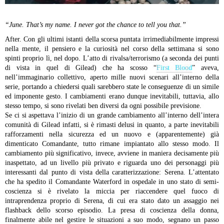
“June. That’s my name. I never got the chance to tell you that.”
After. Con gli ultimi istanti della scorsa puntata irrimediabilmente impressi
nella mente, il pensiero e la curiosità nel corso della settimana si sono
spinti proprio lì, nel dopo. L’atto di rivalsa/terrorismo (a seconda dei punti
di vista in quel di Gilead) che ha scosso “
First Blood
” aveva,
nell’immaginario collettivo, aperto mille nuovi scenari all’interno della
serie, portando a chiedersi quali sarebbero state le conseguenze di un simile
ed imponente gesto. I cambiamenti erano dunque inevitabili, tuttavia, allo
stesso tempo, si sono rivelati ben diversi da ogni possibile previsione.
Se ci si aspettava l’inizio di un grande cambiamento all’interno dell’intera
comunità di Gilead infatti, si è rimasti delusi in quanto, a parte inevitabili
rafforzamenti nella sicurezza ed un nuovo e (apparentemente) già
dimenticato Comandante, tutto rimane impiantato allo stesso modo. Il
cambiamento più significativo, invece, avviene in maniera decisamente più
inaspettato, ad un livello più privato e riguarda uno dei personaggi più
interessanti dal punto di vista della caratterizzazione: Serena.
L’attentato
che ha spedito il Comandante Waterford in ospedale in uno stato di semi-
coscienza si è rivelato la miccia per riaccendere quel fuoco di
intraprendenza proprio di Serena, di cui era stato dato un assaggio nei
flashback dello scorso episodio. La presa di coscienza della donna,
finalmente abile nel gestire le situazioni a suo modo, segnano un passo