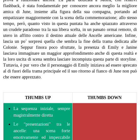
flashback, è stata fondamentale per conoscere ancora meglio la migliore
amica di June, insieme alla figura della sua compagna, portando ad
empatizzare maggiormente con la scena della commemorazione; allo stesso
tempo, però, quanto visto in questa puntata ha anche spiazzato attraverso
un crudele paradosso tra la sua libera scelta, in un passato ormai remoto, di
utero in affitto contro il destino attuale delle Ancelle americane.
Infine,
lascia un po’ sorpresi quella che sembra la fine della trama dedicata alle
Colonie. Seppur finora poco sfruttate, la presenza di Emily e Janine
lasciava immaginare un maggior approfondimento anche di questa realtà e
la loro uscita di scena sembra lasciare incompiuta questa parte di storyline.
Tuttavia, è pur vero che il personaggio di Emily iniziava ad essere sprecato
al di fuori della trama principale ed il suo ritorno al fianco di June non può
che essere apprezzato.
THUMBS UP
THUMBS DOWN
La sequenza iniziale, sempre
magistralmente diretta
Le “presentazioni” tra le
ancelle: una scena forte
emotivamente ed impeccabile