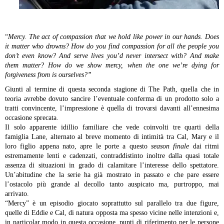
“
Mercy. The act of compassion that we hold like power in our hands. Does
it matter who drowns? How do you find compassion for all the people you
don’t even know? And serve lives you’d never intersect with? And make
them matter? How do we show mercy, when the one we’re dying for
forgiveness from is ourselves?”
Giunti al termine di questa seconda stagione di The Path, quella che in
teoria avrebbe dovuto sancire l’eventuale conferma di un prodotto solo a
tratti convincente, l’impressione è quella di trovarsi davanti all’ennesima
occasione sprecata.
Il solo apparente idillio familiare che vede coinvolti tre quarti della
famiglia Lane, alternato al breve momento di intimità tra Cal, Mary e il
loro figlio appena nato, apre le porte a questo
season finale
dai ritmi
estremamente lenti e cadenzati, contraddistinto inoltre dalla quasi totale
assenza di situazioni in grado di calamitare l’interesse dello spettatore.
Un’abitudine che la serie ha già mostrato in passato e che pare essere
l’ostacolo più grande al decollo tanto auspicato ma, purtroppo, mai
arrivato.
“Mercy” è un episodio giocato soprattutto sul parallelo tra due figure,
quelle di Eddie e Cal, di natura opposta ma spesso vicine nelle intenzioni e,
in particolar modo in questa occasione, punti di riferimento per le persone