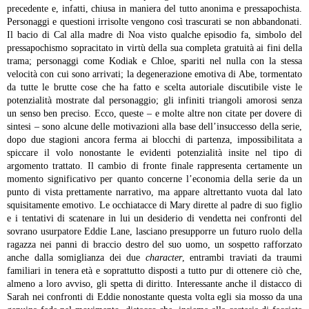
precedente e, infatti, chiusa in maniera del tutto anonima e pressapochista.
Personaggi e questioni irrisolte vengono così trascurati se non abbandonati.
Il bacio di Cal alla madre di Noa visto qualche episodio fa, simbolo del
pressapochismo sopracitato in virtù della sua completa gratuità ai fini della
trama; personaggi come Kodiak e Chloe, spariti nel nulla con la stessa
velocità con cui sono arrivati; la degenerazione emotiva di Abe, tormentato
da tutte le brutte cose che ha fatto e scelta autoriale discutibile viste le
potenzialità mostrate dal personaggio; gli infiniti triangoli amorosi senza
un senso ben preciso. Ecco, queste – e molte altre non citate per dovere di
sintesi – sono alcune delle motivazioni alla base dell’insuccesso della serie,
dopo due stagioni ancora ferma ai blocchi di partenza, impossibilitata a
spiccare il volo nonostante le evidenti potenzialità insite nel tipo di
argomento trattato.
Il cambio di fronte finale rappresenta certamente un
momento significativo per quanto concerne l’economia della serie da un
punto di vista prettamente narrativo, ma appare altrettanto vuota dal lato
squisitamente emotivo. Le occhiatacce di Mary dirette al padre di suo figlio
e i tentativi di scatenare in lui un desiderio di vendetta nei confronti del
sovrano usurpatore Eddie Lane, lasciano presupporre un futuro ruolo della
ragazza nei panni di braccio destro del suo uomo, un sospetto rafforzato
anche dalla somiglianza dei due
character
, entrambi traviati da traumi
familiari in tenera età e soprattutto disposti a tutto pur di ottenere ciò che,
almeno a loro avviso, gli spetta di diritto. Interessante anche il distacco di
Sarah nei confronti di Eddie nonostante questa volta egli sia mosso da una