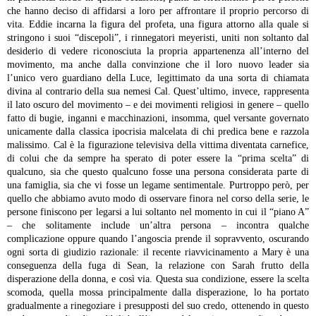
che hanno deciso di affidarsi a loro per affrontare il proprio percorso di
vita. Eddie incarna la figura del profeta, una figura attorno alla quale si
stringono i suoi “discepoli”, i rinnegatori meyeristi, uniti non soltanto dal
desiderio di vedere riconosciuta la propria appartenenza all’interno del
movimento, ma anche dalla convinzione che il loro nuovo leader sia
l’unico vero guardiano della Luce, legittimato da una sorta di chiamata
divina al contrario della sua nemesi Cal. Quest’ultimo, invece, rappresenta
il lato oscuro del movimento – e dei movimenti religiosi in genere – quello
fatto di bugie, inganni e macchinazioni, insomma, quel versante governato
unicamente dalla classica ipocrisia malcelata di chi predica bene e razzola
malissimo.
Cal è la figurazione televisiva della vittima diventata carnefice,
di colui che da sempre ha sperato di poter essere la “prima scelta” di
qualcuno, sia che questo qualcuno fosse una persona considerata parte di
una famiglia, sia che vi fosse un legame sentimentale. Purtroppo però, per
quello che abbiamo avuto modo di osservare finora nel corso della serie, le
persone finiscono per legarsi a lui soltanto nel momento in cui il “piano A”
– che solitamente include un’altra persona – incontra qualche
complicazione oppure quando l’angoscia prende il sopravvento, oscurando
ogni sorta di giudizio razionale: il recente riavvicinamento a Mary è una
conseguenza della fuga di Sean, la relazione con Sarah frutto della
disperazione della donna, e così via. Questa sua condizione, essere la scelta
scomoda, quella mossa principalmente dalla disperazione, lo ha portato
gradualmente a rinegoziare i presupposti del suo credo, ottenendo in questo