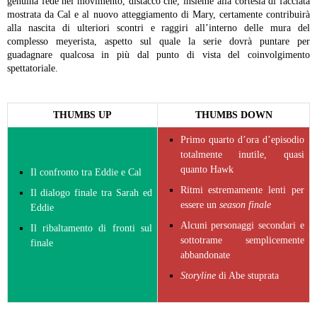
genuina fede nel movimento, distacco che, insieme alla cortesia di facciata
mostrata da Cal e al nuovo atteggiamento di Mary, certamente contribuirà
alla nascita di ulteriori scontri e raggiri all’interno delle mura del
complesso meyerista, aspetto sul quale la serie dovrà puntare per
guadagnare qualcosa in più dal punto di vista del coinvolgimento
spettatoriale.
THUMBS UP
THUMBS DOWN
Primo quarto d’ora d’episodio
totalmente inutile, quasi
quanto Hawk
Il confronto tra Eddie e Cal
Ritmi estremamente lenti per
Il dialogo finale tra Sarah ed
essere un
season finale
Eddie
Alcuni personaggi secondari e
Il ribaltamento di fronti sul
sottotrame semplicemente
finale
abbandonate
Storyline
di Abe stuprata