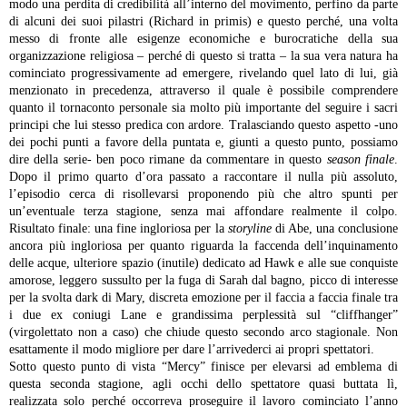
modo una perdita di credibilità all’interno del movimento, perfino da parte
di alcuni dei suoi pilastri (Richard in primis) e questo perché, una volta
messo di fronte alle esigenze economiche e burocratiche della sua
organizzazione religiosa – perché di questo si tratta – la sua vera natura ha
cominciato progressivamente ad emergere, rivelando quel lato di lui, già
menzionato in precedenza, attraverso il quale è possibile comprendere
quanto il tornaconto personale sia molto più importante del seguire i sacri
principi che lui stesso predica con ardore.
Tralasciando questo aspetto -uno
dei pochi punti a favore della puntata e, giunti a questo punto, possiamo
dire della serie- ben poco rimane da commentare in questo
season finale
.
Dopo il primo quarto d’ora passato a raccontare il nulla più assoluto,
l’episodio cerca di risollevarsi proponendo più che altro spunti per
un’eventuale terza stagione, senza mai affondare realmente il colpo.
Risultato finale: una fine ingloriosa per la
storyline
di Abe, una conclusione
ancora più ingloriosa per quanto riguarda la faccenda dell’inquinamento
delle acque, ulteriore spazio (inutile) dedicato ad Hawk e alle sue conquiste
amorose, leggero sussulto per la fuga di Sarah dal bagno, picco di interesse
per la svolta dark di Mary, discreta emozione per il faccia a faccia finale tra
i due ex coniugi Lane e grandissima perplessità sul “cliffhanger”
(virgolettato non a caso) che chiude questo secondo arco stagionale. Non
esattamente il modo migliore per dare l’arrivederci ai propri spettatori.
Sotto questo punto di vista “Mercy” finisce per elevarsi ad emblema di
questa seconda stagione, agli occhi dello spettatore quasi buttata lì,
realizzata solo perché occorreva proseguire il lavoro cominciato l’anno