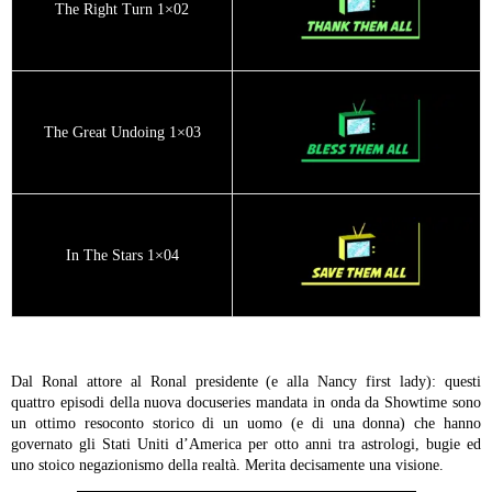
The Right Turn 1×02
The Great Undoing 1×03
In The Stars 1×04
Dal Ronal attore al Ronal presidente (e alla Nancy first lady): questi
quattro episodi della nuova docuseries mandata in onda da Showtime sono
un ottimo resoconto storico di un uomo (e di una donna) che hanno
governato gli Stati Uniti d’America per otto anni tra astrologi, bugie ed
uno stoico negazionismo della realtà. Merita decisamente una visione.