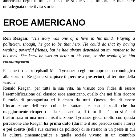
americana degli ultimi anni. Come si diceva: è importante mantenere
un’adeguata obiettività storica.
EROE AMERICANO
Ron Reagan:
“
His story was one of a hero in his mind. Playing a
politician, though, he got to be that hero. He could do that by having
wealthy, powerful friends, but he had always depended on my mother to be
his rock. She knew he was an actor at his core, so she would give him
encouragement.
”
Per questi quattro episodi Matt Tyrnauer sceglie un approccio cronologico
alla storia di Reagan e
si capisce il perché a posteriori
, al termine della
visione.
Ronald Reagan, per tutta la sua vita, ha vissuto con l’idea di essere
l’esemplificazione del classico eroe americano, quello che nei film ricopre
il ruolo di protagonista ed è amato da tutti. Questa idea di essere
l’incarnazione dell’eroe coincide esattamente con i ruoli che ha
maggiormente ricoperto nella sua carriera, il tutto finché non si è poi
trasformata in una mera mistificazione.
Tyrnauer gioca molto con questa
percezione che Reagan
ha prima dato
(durante il suo periodo come attore)
e poi creato
(nella sua carriera da politico) di se stesso: in un paese in cui
la cultura cinematografica e quella sociale vivono in un connubio