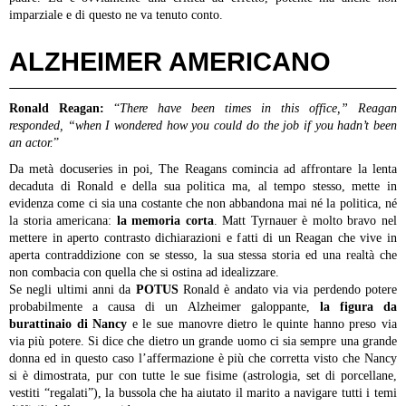
imparziale e di questo ne va tenuto conto.
ALZHEIMER AMERICANO
Ronald Reagan:
“
There have been times in this office,” Reagan
responded, “when I wondered how you could do the job if you hadn’t been
an actor.
”
Da metà docuseries in poi, The Reagans comincia ad affrontare la lenta
decaduta di Ronald e della sua politica ma, al tempo stesso, mette in
evidenza come ci sia una costante che non abbandona mai né la politica, né
la storia americana:
la memoria corta
. Matt Tyrnauer è molto bravo nel
mettere in aperto contrasto dichiarazioni e fatti di un Reagan che vive in
aperta contraddizione con se stesso, la sua stessa storia ed una realtà che
non combacia con quella che si ostina ad idealizzare.
Se negli ultimi anni da
POTUS
Ronald è andato via via perdendo potere
probabilmente a causa di un Alzheimer galoppante,
la figura da
burattinaio di Nancy
e le sue manovre dietro le quinte hanno preso via
via più potere. Si dice che dietro un grande uomo ci sia sempre una grande
donna ed in questo caso l’affermazione è più che corretta visto che Nancy
si è dimostrata, pur con tutte le sue fisime (astrologia, set di porcellane,
vestiti “regalati”), la bussola che ha aiutato il marito a navigare tutti i temi