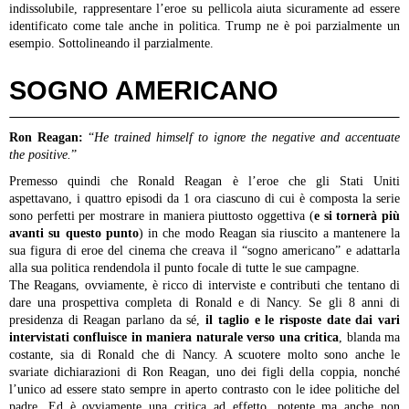
indissolubile, rappresentare l’eroe su pellicola aiuta sicuramente ad essere
identificato come tale anche in politica. Trump ne è poi parzialmente un
esempio. Sottolineando il parzialmente.
SOGNO AMERICANO
Ron Reagan:
“
He trained himself to ignore the negative and accentuate
the positive.
”
Premesso quindi che Ronald Reagan è l’eroe che gli Stati Uniti
aspettavano, i quattro episodi da 1 ora ciascuno di cui è composta la serie
sono perfetti per mostrare in maniera piuttosto oggettiva (
e si tornerà più
avanti su questo punto
) in che modo Reagan sia riuscito a mantenere la
sua figura di eroe del cinema che creava il “sogno americano” e adattarla
alla sua politica rendendola il punto focale di tutte le sue campagne.
The Reagans, ovviamente, è ricco di interviste e contributi che tentano di
dare una prospettiva completa di Ronald e di Nancy. Se gli 8 anni di
presidenza di Reagan parlano da sé,
il taglio e le risposte date dai vari
intervistati confluisce in maniera naturale verso una critica
, blanda ma
costante, sia di Ronald che di Nancy. A scuotere molto sono anche le
svariate dichiarazioni di Ron Reagan, uno dei figli della coppia, nonché
l’unico ad essere stato sempre in aperto contrasto con le idee politiche del
padre. Ed è ovviamente una critica ad effetto, potente ma anche non