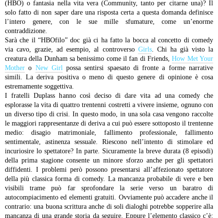
(HBO) o fantasia nella vita vera (Community, tanto per citarne una)? Il
solo fatto di non saper dare una risposta certa a questa domanda definisce
l’intero genere, con le sue mille sfumature, come un’enorme
contraddizione.
Sarà che il “HBOfilo” doc già ci ha fatto la bocca al concetto di comedy
via cavo, grazie, ad esempio, al controverso
Girls
. Chi ha già visto la
creatura della Dunham sa benissimo come il fan di Friends,
How Met Your
Mother
o
New Girl
possa sentirsi spaesato di fronte a forme narrative
simili. La deriva positiva o meno di questo genere di opinione è cosa
estremamente soggettiva.
I fratelli Duplass hanno così deciso di dare vita ad una comedy che
esplorasse la vita di quattro trentenni costretti a vivere insieme, ognuno con
un diverso tipo di crisi. In questo modo, in una sola casa vengono raccolte
le maggiori rappresentanze di deriva a cui può essere sottoposto il trentenne
medio: disagio matrimoniale, fallimento professionale, fallimento
sentimentale, astinenza sessuale. Riescono nell’intento di stimolare ed
incuriosire lo spettatore? In parte. Sicuramente la breve durata (8 episodi)
della prima stagione consente un minore sforzo anche per gli spettatori
diffidenti. I problemi però possono presentarsi all’affezionato spettatore
della più classica forma di comedy. La mancanza probabile di vere e ben
visibili trame può far sprofondare la serie verso un baratro di
autocompiacimento ed elementi gratuiti. Ovviamente può accadere anche il
contrario: una buona scrittura anche di soli dialoghi potrebbe sopperire alla
mancanza di una grande storia da seguire.
Eppure l’elemento classico c’è: