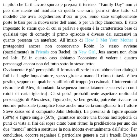
il pilot che fa il lavoro sporco e prepara il terreno. “Family Day” non ci
può dire niente sul risultato di quello che sarà, però ci dice tutto sul
modello che avrà Togetherness d’ora in poi. Sono state semplicemente
poste le basi per la nuova serie dell’anno, o per un flop clamoroso. È stato
impostato lo status quo di cui si parlava e questa è la caratteristica base di
qualsiasi tipo di comedy: il primo episodio è diverso dai successivi in
quanto presenta un antefatto. All’inizio di
How I Met Your Mother
i
protagonisti ancora non conoscevano Robin; lo stesso avviene
(parzialmente) in
Friends
con Rachel; in
New Girl
, Jess ancora non abita
nel loft. Ed in questo caso abbiamo l’occasione di vedere i quattro
personaggi ancora non del tutto sotto lo stesso tetto.
Ovviamente è già percepibile il formato di serie in cui abbondano dialoghi
futili e lunghe inquadrature, spesso girate a mano. Il ritmo tuttavia è ben
gestito, seppur con qualche squilibrio di troppo (eccezionale l’intervento al
ristorante di Alex, ridondante la sequenza immediatamente successiva con i
rotoli di carta igienica). Ci si potrà probabilmente aspettare molto dal
personaggio di Alex stesso, figura che, se ben gestita, potrebbe rivelare un
enorme potenziale (complice forse anche una certa somiglianza tra l’attore
Steve Zissis ed il compianto John Belushi).
La presenza di figure sposate
(50%) e figure single (50%) garantisce inoltre una buona molteplicità di
punti di vista ai fini del sopra citato buon ritmo: la predilezione per uno dei
due “mondi” andrà a sostituire la noia indotta eventualmente dall’altro.
Per
concludere, occorre segnalare il particolare genere a cui i fratelli Duplass