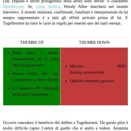
(Jay Duplass è anche protagonista nella serie) sono devoti: il cosiddetto
Mumblecore
. Se,
come sembra
, Woody Allen sbarcherà nel mondo
televisivo, il mondo intimista, conflittuale, familiare e interpersonale da lui
sempre rappresentato è a tutti gli effetti arrivato prima di lui. E
Togetherness ha tutte le carte in regola per esserne uno dei tanti esempi.
THUMBS UP
THUMBS DOWN
Buon ritmo e buona
impostazione per il resto
della stagione/serie
Marchio HBO
fucking
riconoscibile
Buona scelta del cast
(soprattutto in Steve Zissis)
Qualche momento gratuito
La sequenza del ristorante
totalmente inaspettata
Occorre concedere il beneficio del dubbio a Togetherness. Da questo pilot è
molto difficile capire l’entità di quello che si andrà a vedere. Anonima