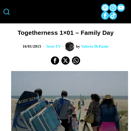
Togetherness 1×01 – Family Day
16/01/2015
Serie TV
by
Valerio Di Paolo