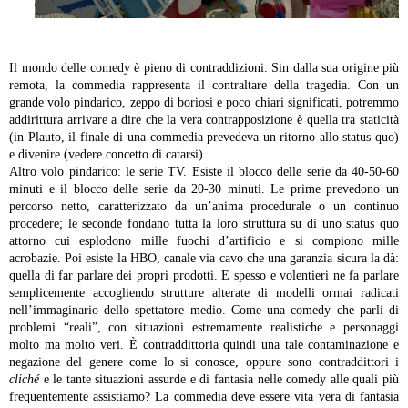
Il mondo delle comedy è pieno di contraddizioni. Sin dalla sua origine più
remota, la commedia rappresenta il contraltare della tragedia. Con un
grande volo pindarico, zeppo di boriosi e poco chiari significati, potremmo
addirittura arrivare a dire che la vera contrapposizione è quella tra staticità
(in Plauto, il finale di una commedia prevedeva un ritorno allo status quo)
e divenire (vedere concetto di catarsi).
Altro volo pindarico: le serie TV. Esiste il blocco delle serie da 40-50-60
minuti e il blocco delle serie da 20-30 minuti. Le prime prevedono un
percorso netto, caratterizzato da un’anima procedurale o un continuo
procedere; le seconde fondano tutta la loro struttura su di uno status quo
attorno cui esplodono mille fuochi d’artificio e si compiono mille
acrobazie.
Poi esiste la HBO, canale via cavo che una garanzia sicura la dà:
quella di far parlare dei propri prodotti. E spesso e volentieri ne fa parlare
semplicemente accogliendo strutture alterate di modelli ormai radicati
nell’immaginario dello spettatore medio. Come una comedy che parli di
problemi “reali”, con situazioni estremamente realistiche e personaggi
molto ma molto veri. È contraddittoria quindi una tale contaminazione e
negazione del genere come lo si conosce, oppure sono contraddittori i
cliché
e le tante situazioni assurde e di fantasia nelle comedy alle quali più
frequentemente assistiamo? La commedia deve essere vita vera di fantasia