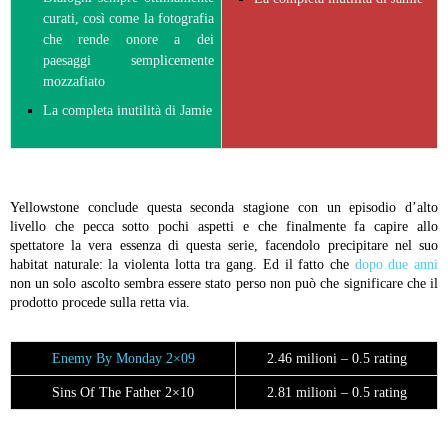
curati, così come la fotografia
che rende onore a dei
paesaggi semplicemente
mozzafiato
La completa inutilità di Jamie
Yellowstone conclude questa seconda stagione con un episodio d’alto
livello che pecca sotto pochi aspetti e che finalmente fa capire allo
spettatore la vera essenza di questa serie, facendolo precipitare nel suo
habitat naturale: la violenta lotta tra gang. Ed il fatto che
dopo due anni
non un solo ascolto sembra essere stato perso non può che significare che il
prodotto procede sulla retta via.
Enemy By Monday 2×09
2.46 milioni – 0.5 rating
Sins Of The Father 2×10
2.81 milioni – 0.5 rating