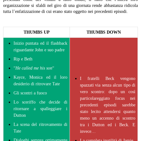
organizzazione si sfaldi nel giro di una giornata rende abbastanza ridicola
tutta l’enfatizzazione di cui erano stato oggetto nei precedenti episodi.
THUMBS UP
THUMBS DOWN
Inizio puntata ed il flashback
riguardante John e suo padre
Rip e Beth
“
He called me his son
“
Kayce, Monica ed il loro
I fratelli Beck vengono
desiderio di ritrovare Tate
spazzati via senza alcun tipo di
vero scontro: dopo un così
Gli scontri a fuoco
particolareggiato focus nei
Lo sceriffo che decide di
precedenti episodi sarebbe
ritornare a spalleggiare i
stato lecito attendersi quanto
Dutton
meno un accenno di scontro
La scena del ritrovamento di
tra i Dutton ed i Beck. E
Tate
invece…
Dialoghi sempre ottimamente
La completa inutilità di Jamie