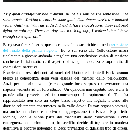
“My great grandfather had a dream. All of his sons on the same road. The
same ranch. Working toward the same goal. That dream survived a hundred
years. Until me. With me it died. I didn’t have enough sons. They just kept
dying or quitting. Then one day, not too long ago, I realized that I have
enough sons after all.”
Bisognava fare sul serio, questa era stata la nostra richiesta nella
recensione
del finale della prima stagione
. Ed è sul serio che Yellowstone inizia
finalmente a giocare andando a regalare una conclusione carica di tensione
(anche se fittizia sotto certi aspetti), di sangue, violenza e soprattutto di
conclusioni narrative.
È arrivata la resa dei conti al ranch dei Dutton ed i fratelli Beck faranno
presto la conoscenza della vera essenza dei membri dello Yellowstone.
Anzi, per la prima volta (e con grande loro sorpresa) riceveranno una
risposta violenta ad un loro attacco. Un qualcosa mai capitato loro e che li
prende alla sprovvista ed in controtempo. Il rapimento di Tate ha
rappresentato non solo un colpo basso rispetto alle logiche attorno alle
diatribe solitamente consumatesi nella valle dove i Dutton regnano sovrani,
ma anche un ulteriore motivo di aggregazione tra Kayce, Rip, Beth,
Monica, John e buona parte dei mandriani dello Yellowstone. Come
conseguenza del primo punto, lo sceriffo decide di togliere in maniera
definitiva il proprio appoggio ai Beck privandoli di qualsiasi tipo di difesa.