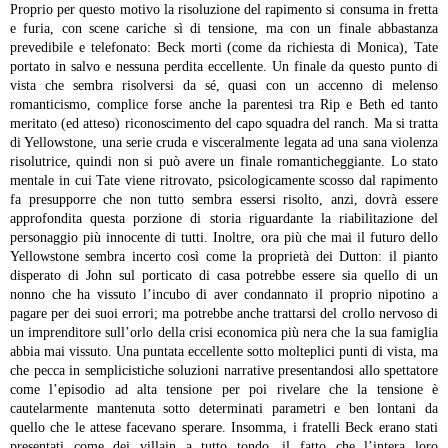
Proprio per questo motivo la risoluzione del rapimento si consuma in fretta
e furia, con scene cariche sì di tensione, ma con un finale abbastanza
prevedibile e telefonato: Beck morti (come da richiesta di Monica), Tate
portato in salvo e nessuna perdita eccellente. Un finale da questo punto di
vista che sembra risolversi da sé, quasi con un accenno di melenso
romanticismo, complice forse anche la parentesi tra Rip e Beth ed tanto
meritato (ed atteso) riconoscimento del capo squadra del ranch.
Ma si tratta
di Yellowstone, una serie cruda e visceralmente legata ad una sana violenza
risolutrice, quindi non si può avere un finale romanticheggiante.
Lo stato
mentale in cui Tate viene ritrovato, psicologicamente scosso dal rapimento
fa presupporre che non tutto sembra essersi risolto, anzi, dovrà essere
approfondita questa porzione di storia riguardante la riabilitazione del
personaggio più innocente di tutti.
Inoltre, ora più che mai il futuro dello
Yellowstone sembra incerto così come la proprietà dei Dutton: il pianto
disperato di John sul porticato di casa potrebbe essere sia quello di un
nonno che ha vissuto l’incubo di aver condannato il proprio nipotino a
pagare per dei suoi errori; ma potrebbe anche trattarsi del crollo nervoso di
un imprenditore sull’orlo della crisi economica più nera che la sua famiglia
abbia mai vissuto.
Una puntata eccellente sotto molteplici punti di vista, ma
che pecca in semplicistiche soluzioni narrative presentandosi allo spettatore
come l’episodio ad alta tensione per poi rivelare che la tensione è
cautelarmente mantenuta sotto determinati parametri e ben lontani da
quello che le attese facevano sperare. Insomma, i fratelli Beck erano stati
presentati come dei villain a tutto tondo, il fatto che l’intera loro