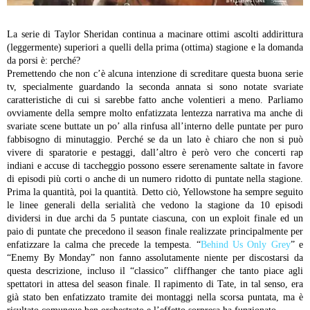
La serie di Taylor Sheridan continua a macinare ottimi ascolti addirittura
(leggermente) superiori a quelli della prima (ottima) stagione e la domanda
da porsi è: perché?
Premettendo che non c’è alcuna intenzione di screditare questa buona serie
tv, specialmente guardando la seconda annata si sono notate svariate
caratteristiche di cui si sarebbe fatto anche volentieri a meno. Parliamo
ovviamente della sempre molto enfatizzata lentezza narrativa ma anche di
svariate scene buttate un po’ alla rinfusa all’interno delle puntate per puro
fabbisogno di minutaggio. Perché se da un lato è chiaro che non si può
vivere di sparatorie e pestaggi, dall’altro è però vero che concerti rap
indiani e accuse di taccheggio possono essere serenamente saltate in favore
di episodi più corti o anche di un numero ridotto di puntate nella stagione.
Prima la quantità, poi la quantità.
Detto ciò, Yellowstone ha sempre seguito
le linee generali della serialità che vedono la stagione da 10 episodi
dividersi in due archi da 5 puntate ciascuna, con un exploit finale ed un
paio di puntate che precedono il season finale realizzate principalmente per
enfatizzare la calma che precede la tempesta. “
Behind Us Only Grey
” e
“Enemy By Monday” non fanno assolutamente niente per discostarsi da
questa descrizione, incluso il “classico” cliffhanger che tanto piace agli
spettatori in attesa del season finale. Il rapimento di Tate, in tal senso, era
già stato ben enfatizzato tramite dei montaggi nella scorsa puntata, ma è