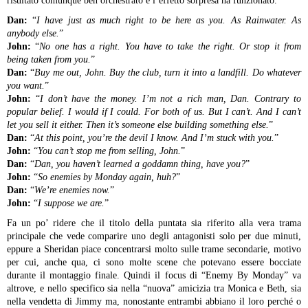
risultato comunque ben orchestrato e l’effetto sorpresa ha funzionato.
Dan:
“
I have just as much right to be here as you. As Rainwater. As
anybody else.
”
John:
“
No one has a right. You have to take the right. Or stop it from
being taken from you.
”
Dan:
“
Buy me out, John. Buy the club, turn it into a landfill. Do whatever
you want.
”
John:
“
I don’t have the money. I’m not a rich man, Dan. Contrary to
popular belief. I would if I could. For both of us. But I can’t. And I can’t
let you sell it either. Then it’s someone else building something else.
”
Dan:
“
At this point, you’re the devil I know. And I’m stuck with you.
”
John:
“
You can’t stop me from selling, John.
”
Dan:
“
Dan, you haven’t learned a goddamn thing, have you?
”
John:
“
So enemies by Monday again, huh?
”
Dan:
“
We’re enemies now.
”
John:
“
I suppose we are.
”
Fa un po’ ridere che il titolo della puntata sia riferito alla vera trama
principale che vede comparire uno degli antagonisti solo per due minuti,
eppure a Sheridan piace concentrarsi molto sulle trame secondarie, motivo
per cui, anche qua, ci sono molte scene che potevano essere bocciate
durante il montaggio finale. Quindi il focus di “Enemy By Monday” va
altrove, e nello specifico sia nella “nuova” amicizia tra Monica e Beth, sia
nella vendetta di Jimmy ma, nonostante entrambi abbiano il loro perché o