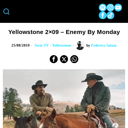
Yellowstone 2×09 – Enemy By Monday
25/08/2019
Serie TV
·
Yellowstone
by
Federico Salata