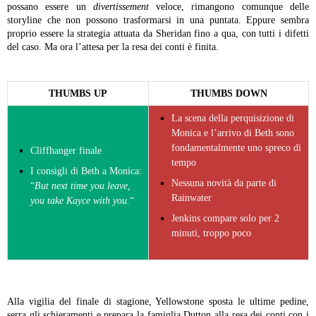
possano essere un
divertissement
veloce, rimangono comunque delle
storyline che non possono trasformarsi in una puntata. Eppure sembra
proprio essere la strategia attuata da Sheridan fino a qua, con tutti i difetti
del caso. Ma ora l’attesa per la resa dei conti è finita.
THUMBS UP
THUMBS DOWN
La scena della perquisizione di
Monica e l’arrivo di Beth sono
fondamentalmente uno spreco di
Cliffhanger finale
tempo
I consigli di Beth a Monica:
Nessuna novità da parte di
“
But next time you leave,
Rainwater
you take Kayce with you.
“
Jenkins compare solo per 2
minuti, troppo poco
Alla vigilia del finale di stagione, Yellowstone sposta le ultime pedine,
serra gli schieramenti e prepara la famiglia Dutton alla resa dei conti con i