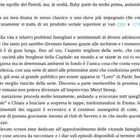
sime squillo dei Parioli, ma, in realtà, Baby parte da molto prima, andan
ta un teen drama in senso classico o uno show più impegnato che cerca
uramente si tratta di un prodotto seriale superiore ai vari
Elite
e
13 
la vita e relativi problemi famigliari e sentimentali di diversi adolescen
he tanto poi sarebbe divenuto famoso grazie alle inchieste e i numerosi 
 è di gran lunga, fino ad ora, l’aspetto migliore della serie, che ca
 società alto borghese della Capitale: un mondo a se stante in cui vi s
nganna ma in determinati ambienti in fondo è l’unica cosa che conta ver
’altezza, con una serie di attori alle primissime armi che confeziona perf
ni, già nota al grande pubblico per essere apparsa in “Loro” di Paolo So
io meglio riuscito della serie. Discorso a parte meriterebbe la pessim
ce romana non poteva diventare all’improvviso Meryl Streep.
la narrazione proceda molto lentamente, andando a sviscerare tutti quegli
nte” e Chiara a bruciare a sorpresa le tappe, trasformandosi in Emma.
timentali dei ragazzi è eccessivo e il continuo susseguirsi di cotte, 
arte di puntata gravitante intorno al club di Saverio e in che modo quest
ezze.
levato screen time dedicato all’approfondimento delle vicende famigliar
e cose ancora da raccontare e i due soli episodi disponibili al termine d