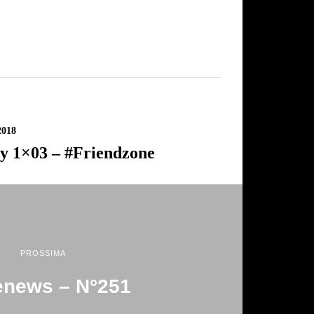
2018
y 1×03 – #Friendzone
PROSSIMA
news – N°251