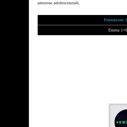
amorose adolescenziali.
Friendzone 
Emma 1×