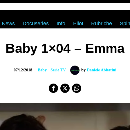
News
Docuseries
Info
Pilot
Rubriche
Spin
Baby 1×04 – Emma
07/12/2018
Baby
·
Serie TV
by
Daniele Abbatini