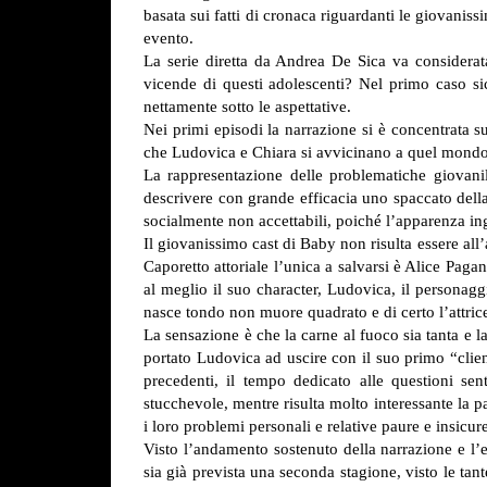
basata sui fatti di cronaca riguardanti le giovanis
evento.
La serie diretta da Andrea De Sica va considera
vicende di questi adolescenti? Nel primo caso sic
nettamente sotto le aspettative.
Nei primi episodi la narrazione si è concentrata sul
che Ludovica e Chiara si avvicinano a quel mondo c
La rappresentazione delle problematiche giovanili
descrivere con grande efficacia uno spaccato della
socialmente non accettabili, poiché l’apparenza i
Il giovanissimo cast di Baby non risulta essere all
Caporetto attoriale l’unica a salvarsi è Alice Paga
al meglio il suo character, Ludovica, il personagg
nasce tondo non muore quadrato e di certo l’attri
La sensazione è che la carne al fuoco sia tanta e 
portato Ludovica ad uscire con il suo primo “clie
precedenti, il tempo dedicato alle questioni sen
stucchevole, mentre risulta molto interessante la p
i loro problemi personali e relative paure e insicur
Visto l’andamento sostenuto della narrazione e l’e
sia già prevista una seconda stagione, visto le tant