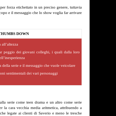
er forza etichettato in un preciso genere, tuttavia
copo e il messaggio che lo show voglia far arrivare
THUMBS DOWN
 all’altezza
ar peggio dei giovani colleghi, i quali dalla loro
ll’inesperienza
a della serie e il messaggio che vuole veicolare
oni sentimentali dei vari personaggi
 alla serie come teen drama e un altro come serie
r la cara vecchia media aritmetica, attribuendo a
che legate ai clienti di Saverio e meno le tresche