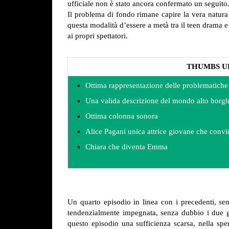
ufficiale non è stato ancora confermato un seguito
Il problema di fondo rimane capire la vera natura 
questa modalità d’essere a metà tra il teen drama 
ai propri spettatori.
THUMBS U
Ottima rappresentazione delle problematiche
Una valida descrizione del mondo alto borg
Ottima colonna sonora
Alice Pagani unica attrice giovane che convi
Chiara che diventa Emma
Un quarto episodio in linea con i precedenti, se
tendenzialmente impegnata, senza dubbio i due gi
questo episodio una sufficienza scarsa, nella spe