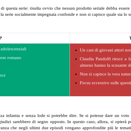
.
di questa serie: risulta ovvio che nessun prodotto seriale debba essere p
e la serie socialmente impegnata confonde e non si capisce quale sia lo s
P
 adolescenziali
Un cast di giovani attori non
hese romano
Claudia Pandolfi riesce a f
almeno hanno la scusante de
Non si capisce la vera natur
nce
Focus eccessivo sulle questi
nza infamia e senza lode si potrebbe dire. Se si potesse dare un voto
udizi sarebbero di segno opposto. In questo caso, allora, si opterà pe
ranza che negli ultimi due episodi vengano approfondite più le temati