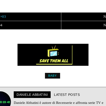
1×03
N
04
N
BABY
DANIELE ABBATINI
LATEST POSTS
Daniele Abbatini è autore di Recenserie e affronta serie TV e