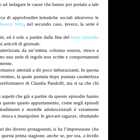
do ad indagare le cause che hanno poi portato a tale
 di approfondire tematiche sociali attraverso le
Reason Why
, nel secondo caso, invece, la serie è
ti, ed è solo a partire dalla fine del
terzo episodio
articoli di giornale.
ratterizzata da un’ottima colonna sonora, riesce a
ono una serie di regole non scritte e comportamenti
amente.
ormance attoriali a dir poco imbarazzanti. In questa
rrentino, la quale puntata dopo puntata caratterizza
a performance di Claudia Pandolfi, ma si sa che chi
 aspetti che già a partire da questo episodio hanno
 In questo quarto appuntamento, come negli episodi
tradimenti e storielle adolescenziali è veramente
i riesca a manipolare le giovani ragazze, sfruttando
i dei diversi protagonisti, si ha l’impressione che
i questa prima stagione, anche se, per ora, a livello