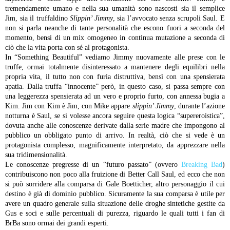
tremendamente umano e nella sua umanità sono nascosti sia il semplice
Jim, sia il truffaldino
Slippin’ Jimmy
, sia l’avvocato senza scrupoli Saul. E
non si parla neanche di tante personalità che escono fuori a seconda del
momento, bensì di un mix omogeneo in continua mutazione a seconda di
ciò che la vita porta con sé al protagonista.
In “Something Beautiful” vediamo Jimmy nuovamente alle prese con le
truffe, ormai totalmente disinteressato a mantenere degli equilibri nella
propria vita, il tutto non con furia distruttiva, bensì con una spensierata
apatia. Dalla truffa “innocente” però, in questo caso, si passa sempre con
una leggerezza spensierata ad un vero e proprio furto, con annessa bugia a
Kim. Jim con Kim è Jim, con Mike appare
slippin’ Jimmy
, durante l’azione
notturna è Saul, se si volesse ancora seguire questa logica “supereroistica”,
dovuta anche alle conoscenze derivate dalla serie madre che impongono al
pubblico un obbligato punto di arrivo. In realtà, ciò che si vede è un
protagonista complesso, magnificamente interpretato, da apprezzare nella
sua tridimensionalità.
Le conoscenze pregresse di un “futuro passato” (ovvero
Breaking Bad
)
contribuiscono non poco alla fruizione di Better Call Saul, ed ecco che non
si può sorridere alla comparsa di Gale Boetticher, altro personaggio il cui
destino è già di dominio pubblico. Sicuramente la sua comparsa è utile per
avere un quadro generale sulla situazione delle droghe sintetiche gestite da
Gus e soci e sulle percentuali di purezza, riguardo le quali tutti i fan di
BrBa sono ormai dei grandi esperti.