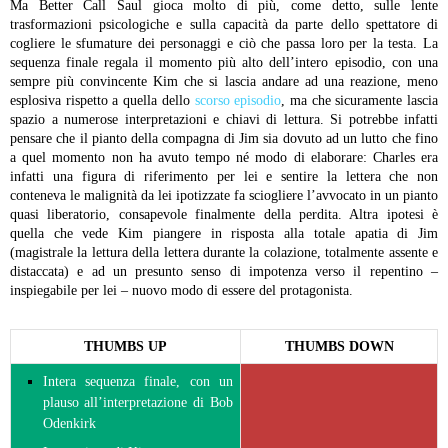
Ma Better Call Saul gioca molto di più, come detto, sulle lente
trasformazioni psicologiche e sulla capacità da parte dello spettatore di
cogliere le sfumature dei personaggi e ciò che passa loro per la testa. La
sequenza finale regala il momento più alto dell’intero episodio, con una
sempre più convincente Kim che si lascia andare ad una reazione, meno
esplosiva rispetto a quella dello
scorso episodio
, ma che sicuramente lascia
spazio a numerose interpretazioni e chiavi di lettura. Si potrebbe infatti
pensare che il pianto della compagna di Jim sia dovuto ad un lutto che fino
a quel momento non ha avuto tempo né modo di elaborare: Charles era
infatti una figura di riferimento per lei e sentire la lettera che non
conteneva le malignità da lei ipotizzate fa sciogliere l’avvocato in un pianto
quasi liberatorio, consapevole finalmente della perdita. Altra ipotesi è
quella che vede Kim piangere in risposta alla totale apatia di Jim
(magistrale la lettura della lettera durante la colazione, totalmente assente e
distaccata) e ad un presunto senso di impotenza verso il repentino –
inspiegabile per lei – nuovo modo di essere del protagonista.
THUMBS UP
THUMBS DOWN
Intera sequenza finale, con un
plauso all’interpretazione di Bob
Odenkirk