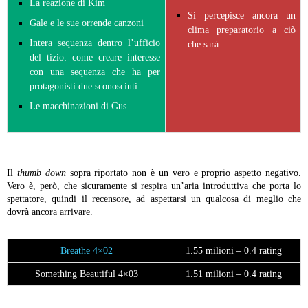
La reazione di Kim
Si percepisce ancora un
Gale e le sue orrende canzoni
clima preparatorio a ciò
Intera sequenza dentro l’ufficio
che sarà
del tizio: come creare interesse
con una sequenza che ha per
protagonisti due sconosciuti
Le macchinazioni di Gus
Il
thumb down
sopra riportato non è un vero e proprio aspetto negativo.
Vero è, però, che sicuramente si respira un’aria introduttiva che porta lo
spettatore, quindi il recensore, ad aspettarsi un qualcosa di meglio che
dovrà ancora arrivare.
Breathe 4×02
1.55 milioni – 0.4 rating
Something Beautiful 4×03
1.51 milioni – 0.4 rating