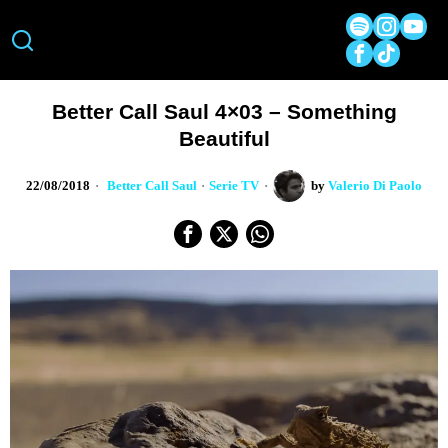
Better Call Saul 4×03 – Something
Beautiful
22/08/2018
Better Call Saul
·
Serie TV
by
Valerio Di Paolo