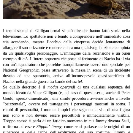
I tempi scenici di Gilligan ormai si può dire che hanno fatto storia nella
televisione. Lo spettatore non è tenuto a comprendere nell’immediato cosa
stia accadendo, mentre l’occhio della cinepresa decide lentamente di
allargare il suo orizzonte e rendere chiara una qualsivoglia azione compiuta
da un qualsivoglia personaggio. L’immagine della recensione è un buon
esempio di ciò. L’intera sequenza che porta al ferimento di Nacho ha il via
con un’inquadratura che potrebbe tranquillamente essere uno speciale per
National Geographic, passa attraverso la messa in scena di un incidente
dovuto ad una sparatoria, arriva all’inconsapevole quasi-sacrificio di
Nacho, nella grande guerra tra bande del
cartel
.
Se quello descritto è il
modus operandi
di una qualsiasi sequenza del
mondo ideato da Vince Gilligan (e, nel caso di questa serie, anche di Peter
Gould, spesso dimenticato), una simile procedura avviene anche a livello
“orizzontale”, ovvero nel tratteggiare i personaggi mostrati in scena. I
cambi di personalità, i momenti topici che segnano la vita di una figura
non sono e non devono essere percettibili e immediatamente visibili.
Troppo spesso si parla di un fatidico momento in cui Jimmy diventa Saul,
o ritorna ad essere
Slippin’ Jimmy
, come se si parlasse delle origini di un
supereroe o delle tappe dell’evoluzione del suo costume. Jimmy è