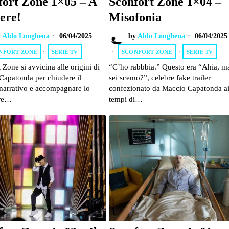
fort Zone 1×05 – A
Sconfort Zone 1×04 –
ere!
Misofonia
y
Aldo Longhena
06/04/2025
by
Aldo Longhena
06/04/2025
NFORT ZONE
·
SERIE TV
SCONFORT ZONE
·
SERIE TV
 Zone si avvicina alle origini di
“C’ho rabbbia.” Questo era “Ahia, m
Capatonda per chiudere il
sei scemo?”, celebre fake trailer
 narrativo e accompagnare lo
confezionato da Maccio Capatonda a
ore…
tempi di…