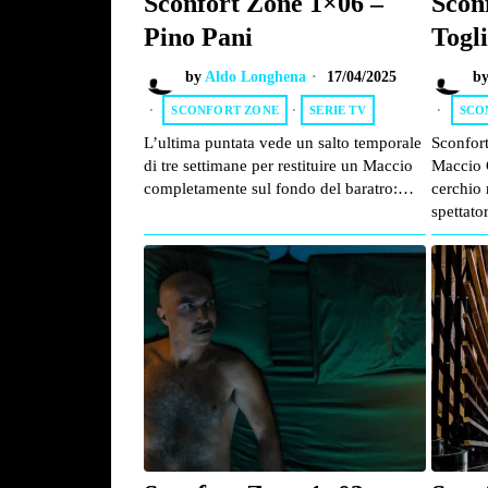
Sconfort Zone 1×06 –
Scon
Pino Pani
Togli
by
Aldo Longhena
17/04/2025
b
SCONFORT ZONE
·
SERIE TV
SCO
L’ultima puntata vede un salto temporale
Sconfort
di tre settimane per restituire un Maccio
Maccio 
completamente sul fondo del baratro:…
cerchio
spettat