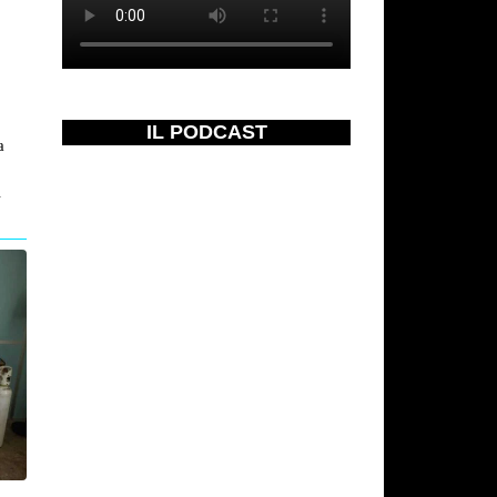
IL PODCAST
a
i