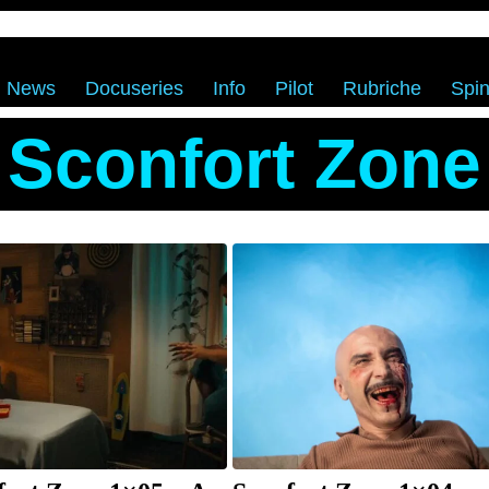
News
Docuseries
Info
Pilot
Rubriche
Spin
Sconfort Zone