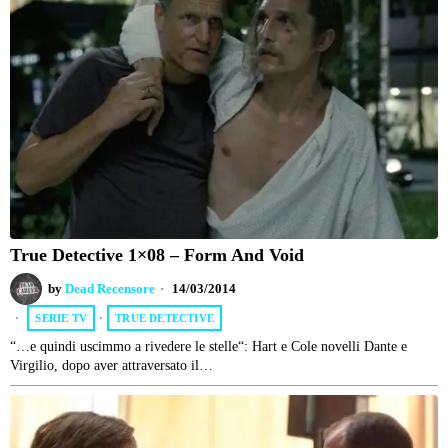
True Detective 1×08 – Form And Void
by
Dead Recensore
14/03/2014
SERIE TV
·
TRUE DETECTIVE
“…e quindi uscimmo a rivedere le stelle“: Hart e Cole novelli Dante e
Virgilio, dopo aver attraversato il…