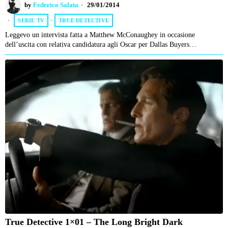
by
Federico Salata
29/01/2014
SERIE TV
·
TRUE DETECTIVE
Leggevo un intervista fatta a Matthew McConaughey in occasione
dell’uscita con relativa candidatura agli Oscar per Dallas Buyers…
True Detective 1×01 – The Long Bright Dark