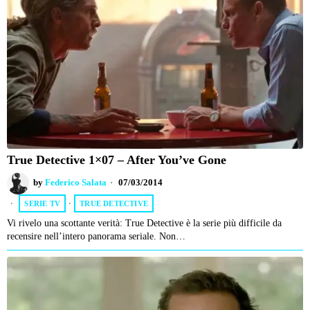
True Detective 1×07 – After You’ve Gone
by
Federico Salata
07/03/2014
SERIE TV
·
TRUE DETECTIVE
Vi rivelo una scottante verità: True Detective è la serie più difficile da
recensire nell’intero panorama seriale. Non…