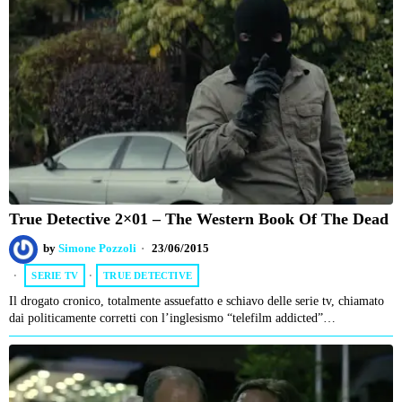
True Detective 2×01 – The Western Book Of The Dead
by
Simone Pozzoli
23/06/2015
SERIE TV
·
TRUE DETECTIVE
Il drogato cronico, totalmente assuefatto e schiavo delle serie tv, chiamato
dai politicamente corretti con l’inglesismo “telefilm addicted”…