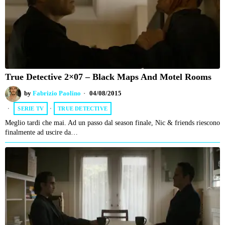
True Detective 2×07 – Black Maps And Motel Rooms
by
Fabrizio Paolino
04/08/2015
SERIE TV
·
TRUE DETECTIVE
Meglio tardi che mai. Ad un passo dal season finale, Nic & friends riescono
finalmente ad uscire da…