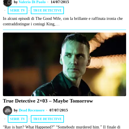
by
Valerio Di Paolo
14/07/2015
SERIE TV
·
TRUE DETECTIVE
In alcuni episodi di The Good Wife, con la brillante e raffinata ironia che
contraddistingue i coniugi King,…
True Detective 2×03 – Maybe Tomorrow
by
Dead Recensore
07/07/2015
SERIE TV
·
TRUE DETECTIVE
“Ray is hurt? What Happened?” “Somebody murdered him.” Il finale di