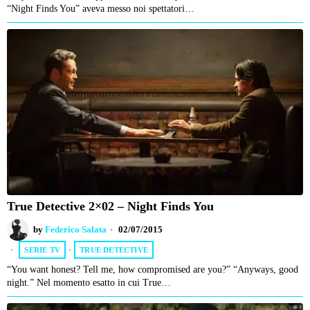
“Night Finds You” aveva messo noi spettatori…
True Detective 2×02 – Night Finds You
by
Federico Salata
02/07/2015
SERIE TV
·
TRUE DETECTIVE
“You want honest? Tell me, how compromised are you?” “Anyways, good
night.” Nel momento esatto in cui True…