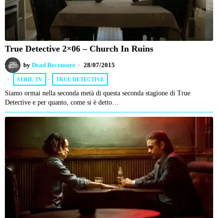
True Detective 2×06 – Church In Ruins
by
Dead Recensore
28/07/2015
SERIE TV
·
TRUE DETECTIVE
Siamo ormai nella seconda metà di questa seconda stagione di True
Detective e per quanto, come si è detto…