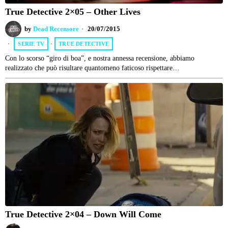
True Detective 2×05 – Other Lives
by
Dead Recensore
20/07/2015
SERIE TV
·
TRUE DETECTIVE
Con lo scorso “giro di boa”, e nostra annessa recensione, abbiamo
realizzato che può risultare quantomeno faticoso rispettare…
True Detective 2×04 – Down Will Come