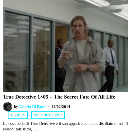
True Detective 1×05 – The Secret Fate Of All Life
by
Valerio Di Paolo
22/02/2014
SERIE TV
·
TRUE DETECTIVE
La cosa bella di True Detective è il suo apparire come un distillato di soli 8
episodi purissimi,…