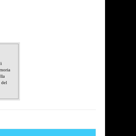
i
emoria
lla
 del