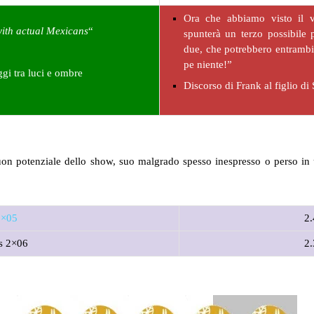
Ora che abbiamo visto il v
with actual Mexicans
“
spunterà un terzo possibile 
due, che potrebbero entramb
pe niente!”
gi tra luci e ombre
Discorso di Frank al figlio di 
uon potenziale dello show, suo malgrado spesso inespresso o perso in
2×05
2.
s 2×06
2.