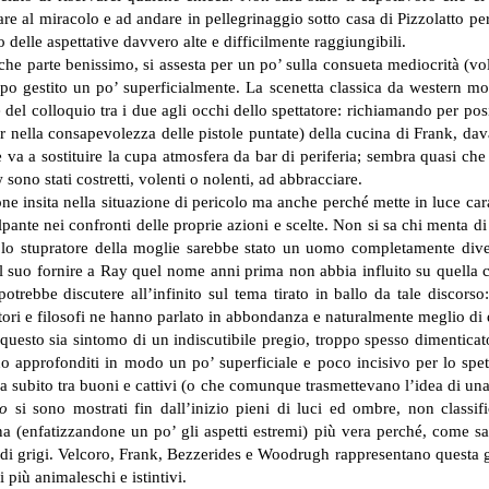
e al miracolo e ad andare in pellegrinaggio sotto casa di Pizzolatto per
delle aspettative davvero alte e difficilmente raggiungibili.
he parte benissimo, si assesta per un po’ sulla consueta mediocrità (vo
po gestito un po’ superficialmente.
La scenetta classica da western movi
del colloquio tra i due agli occhi dello spettatore: richiamando per posi
ur nella consapevolezza delle pistole puntate) della cucina di Frank, dava
e va a sostituire la cupa atmosfera da bar di periferia; sembra quasi ch
sono stati costretti, volenti o nolenti, ad abbracciare.
ne insita nella situazione di pericolo ma anche perché mette in luce carat
lpante nei confronti delle proprie azioni e scelte. Non si sa chi menta d
re lo stupratore della moglie sarebbe stato un uomo completamente div
 il suo fornire a Ray quel nome anni prima non abbia influito su quella 
trebbe discutere all’infinito sul tema tirato in ballo da tale discorso:
rittori e filosofi ne hanno parlato in abbondanza e naturalmente meglio di
 questo sia sintomo di un indiscutibile pregio, troppo spesso dimenticat
no approfonditi in modo un po’ superficiale e poco incisivo per lo spe
 subito tra buoni e cattivi (o che comunque trasmettevano l’idea di una d
o
si sono mostrati fin dall’inizio pieni di luci ed ombre, non classifi
a (enfatizzandone un po’ gli aspetti estremi) più vera perché, come s
 grigi. Velcoro, Frank, Bezzerides e Woodrugh rappresentano questa gam
più animaleschi e istintivi.