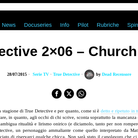
News
Docuseries
Info
Pilot
Rubriche
Spin
ective 2×06 – Church
28/07/2015
Serie TV
·
True Detective
by
Dead Recensore
 stagione di True Detective e per quanto, come si è
detto e ripetuto in t
are, in quanto, agli occhi di chi scrive, sconta soprattutto la mancanz
, ambigua ritualità e lirismo onirico (e diciamolo, tanto per non rompe
Detective, un personaggio ammaliante come quello interpretato da M
iato di riservarci qualche chicca. Non sarà stato il capolavoro che ci