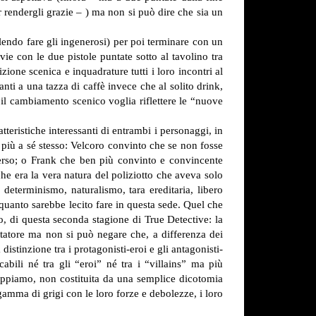
 rendergli grazie – ) ma non si può dire che sia un
lendo fare gli ingenerosi) per poi terminare con un
e con le due pistole puntate sotto al tavolino tra
zione scenica e inquadrature tutti i loro incontri al
nti a una tazza di caffè invece che al solito drink,
e il cambiamento scenico voglia riflettere le “nuove
teristiche interessanti di entrambi i personaggi, in
i più a sé stesso: Velcoro convinto che se non fosse
erso; o Frank che ben più convinto e convincente
che era la vera natura del poliziotto che aveva solo
 determinismo, naturalismo, tara ereditaria, libero
 quanto sarebbe lecito fare in questa sede. Quel che
o, di questa seconda stagione di True Detective: la
ttatore ma non si può negare che, a differenza dei
istinzione tra i protagonisti-eroi e gli antagonisti-
cabili né tra gli “eroi” né tra i “villains” ma più
appiamo, non costituita da una semplice dicotomia
ma di grigi con le loro forze e debolezze, i loro