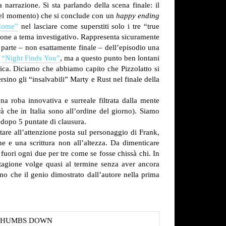
 narrazione. Si sta parlando della scena finale: il
 quel momento) che si conclude con un
happy ending
Come”
nel lasciare come superstiti solo i tre “true
azione a tema investigativo. Rappresenta sicuramente
 parte – non esattamente finale – dell’episodio una
n
“Night Finds You”
, ma a questo punto ben lontani
stica. Diciamo che abbiamo capito che Pizzolatto si
ino gli “insalvabili” Marty e Rust nel finale della
 roba innovativa e surreale filtrata dalla mente
à che in Italia sono all’ordine del giorno). Siamo
 dopo 5 puntate di clausura.
tare all’attenzione posta sul personaggio di Frank,
ne e una scrittura non all’altezza. Da dimenticare
 fuori ogni due per tre come se fosse chissà chi.
In
tagione volge quasi al termine senza aver ancora
o che il genio dimostrato dall’autore nella prima
THUMBS DOWN