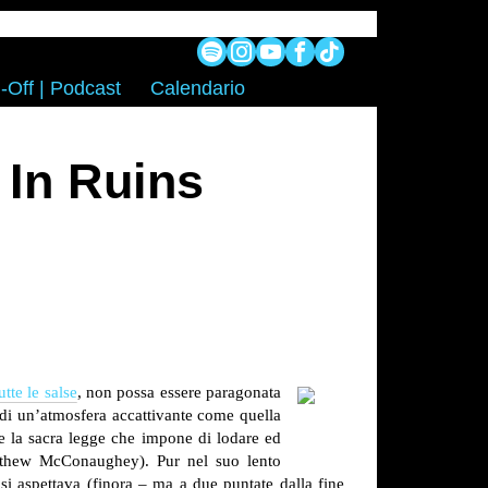
-Off | Podcast
Calendario
 In Ruins
utte le salse
, non possa essere paragonata
a di un’atmosfera accattivante come quella
re la sacra legge che impone di lodare ed
atthew McConaughey). Pur nel suo lento
 si aspettava (finora – ma a due puntate dalla fine