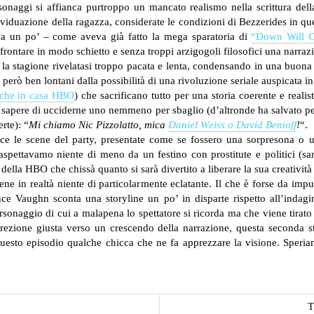
onaggi si affianca purtroppo un mancato realismo nella scrittura della
’individuazione della ragazza, considerate le condizioni di Bezzerides in
ona un po’ – come aveva già fatto la mega sparatoria di
“Down Will 
ffrontare in modo schietto e senza troppi arzigogoli filosofici una narr
r la stagione rivelatasi troppo pacata e lenta, condensando in una buona
erò ben lontani dalla possibilità di una rivoluzione seriale auspicata i
che in casa HBO
) che sacrificano tutto per una storia coerente e reali
sapere di ucciderne uno nemmeno per sbaglio (d’altronde ha salvato pers
erte): “
Mi chiamo Nic Pizzolatto, mica
Daniel Weiss o David Benioff
!
“.
 le scene del party, presentate come se fossero una sorpresona o una
aspettavamo niente di meno da un festino con prostitute e politici (sar
lla HBO che chissà quanto si sarà divertito a liberare la sua creatività
e in realtà niente di particolarmente eclatante. Il che è forse da impu
ce Vaughn sconta una storyline un po’ in disparte rispetto all’indagi
personaggio di cui a malapena lo spettatore si ricorda ma che viene tirato
irezione giusta verso un crescendo della narrazione, questa seconda s
uesto episodio qualche chicca che ne fa apprezzare la visione. Speriam