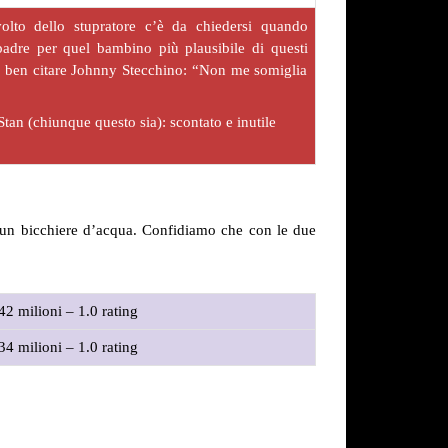
olto dello stupratore c’è da chiedersi quando
padre per quel bambino più plausibile di questi
i ben citare Johnny Stecchino: “Non me somiglia
Stan (chiunque questo sia): scontato e inutile
 un bicchiere d’acqua. Confidiamo che con le due
42 milioni – 1.0 rating
34 milioni – 1.0 rating