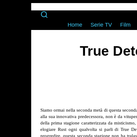
Home
Serie TV
Film
True Det
Siamo ormai nella seconda metà di questa seconda
alla sua innovativa predecessora, non è da vituper
della prima stagione caratterizzata da misticismo
elogiare Rust ogni qualvolta si parli di True 
progredire, questa seconda stagione non ha tralasc