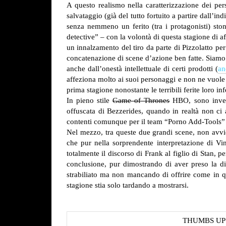
A questo realismo nella caratterizzazione dei pers
salvataggio (già del tutto fortuito a partire dall
senza nemmeno un ferito (tra i protagonisti) st
detective” – con la volontà di questa stagione di a
un innalzamento del tiro da parte di Pizzolatto pe
concatenazione di scene d’azione ben fatte. Siamo p
anche dall’onestà intellettuale di certi prodotti (
an
affeziona molto ai suoi personaggi e non ne vuole 
prima stagione nonostante le terribili ferite loro inf
In pieno stile
Game of Thrones
HBO, sono invece
offuscata di Bezzerides, quando in realtà non ci 
contenti comunque per il team “Porno Add-Tools” de
Nel mezzo, tra queste due grandi scene, non avvien
che pur nella sorprendente interpretazione di Vin
totalmente il discorso di Frank al figlio di Stan, 
conclusione, pur dimostrando di aver preso la d
strabiliato ma non mancando di offrire come in q
stagione stia solo tardando a mostrarsi.
THUMBS UP