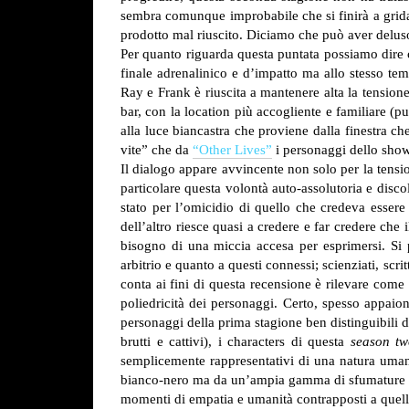
sembra comunque improbabile che si finirà a gridar
prodotto mal riuscito. Diciamo che può aver deluso 
Per quanto riguarda questa puntata possiamo dire c
finale adrenalinico e d’impatto ma allo stesso tem
Ray e Frank è riuscita a mantenere alta la tensione 
bar, con la location più accogliente e familiare (p
alla luce biancastra che proviene dalla finestra ch
vite” che da
“Other Lives”
i personaggi dello show 
Il dialogo appare avvincente non solo per la tensio
particolare questa volontà auto-assolutoria e disco
stato per l’omicidio di quello che credeva esse
dell’altro riesce quasi a credere e far credere che
bisogno di una miccia accesa per esprimersi. Si po
arbitrio e quanto a questi connessi; scienziati, sc
conta ai fini di questa recensione è rilevare come
poliedricità dei personaggi. Certo, spesso appaio
personaggi della prima stagione ben distinguibili da
brutti e cattivi), i characters di questa
season tw
semplicemente rappresentativi di una natura uman
bianco-nero ma da un’ampia gamma di sfumature di
momenti di empatia e umanità contrapposti a quelli 