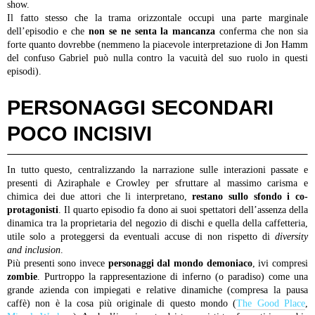
show.
Il fatto stesso che la trama orizzontale occupi una parte marginale
dell’episodio e che
non se ne senta la mancanza
conferma che non sia
forte quanto dovrebbe (nemmeno la piacevole interpretazione di Jon Hamm
del confuso Gabriel può nulla contro la vacuità del suo ruolo in questi
episodi).
PERSONAGGI SECONDARI
POCO INCISIVI
In tutto questo, centralizzando la narrazione sulle interazioni passate e
presenti di Aziraphale e Crowley per sfruttare al massimo carisma e
chimica dei due attori che li interpretano,
restano sullo sfondo i co-
protagonisti
. Il quarto episodio fa dono ai suoi spettatori dell’assenza della
dinamica tra la proprietaria del negozio di dischi e quella della caffetteria,
utile solo a proteggersi da eventuali accuse di non rispetto di
diversity
and
inclusion
.
Più presenti sono invece
personaggi dal mondo demoniaco
, ivi compresi
zombie
. Purtroppo la rappresentazione di inferno (o paradiso) come una
grande azienda con impiegati e relative dinamiche (compresa la pausa
caffè) non è la cosa più originale di questo mondo (
The Good Place
,