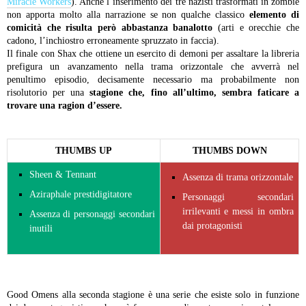
Miracle Workers
). Anche l’inserimento dei tre nazisti trasformati in zombie
non apporta molto alla narrazione se non qualche classico
elemento di
comicità che risulta però abbastanza banalotto
(arti e orecchie che
cadono, l’inchiostro erroneamente spruzzato in faccia).
Il finale con Shax che ottiene un esercito di demoni per assaltare la libreria
prefigura un avanzamento nella trama orizzontale che avverrà nel
penultimo episodio, decisamente necessario ma probabilmente non
risolutorio per una
stagione che, fino all’ultimo, sembra faticare a
trovare una ragion d’essere.
THUMBS UP
THUMBS DOWN
Sheen & Tennant
Assenza di trama orizzontale
Aziraphale prestidigitatore
Personaggi secondari
irrilevanti e messi in ombra
Assenza di personaggi secondari
dai protagonisti
inutili
Good Omens alla seconda stagione è una serie che esiste solo in funzione