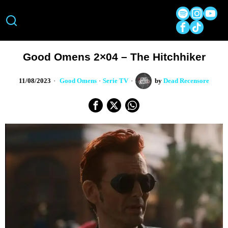
Good Omens 2×04 – The Hitchhiker
11/08/2023
Good Omens
·
Serie TV
by
Dead Recensore