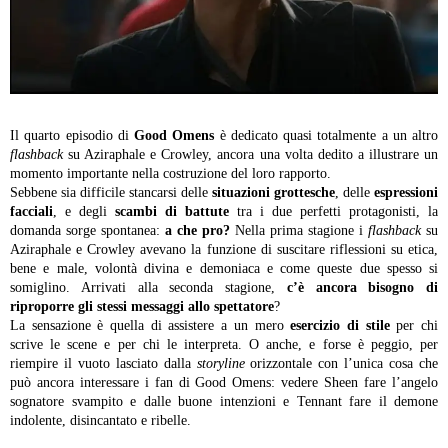
Il quarto episodio di
Good Omens
è dedicato quasi totalmente a un altro
flashback
su Aziraphale e Crowley, ancora una volta dedito a illustrare un
momento importante nella costruzione del loro rapporto.
Sebbene sia difficile stancarsi delle
situazioni grottesche
, delle
espressioni
facciali
, e degli
scambi di battute
tra i due perfetti protagonisti, la
domanda sorge spontanea:
a che pro?
Nella prima stagione i
flashback
su
Aziraphale e Crowley avevano la funzione di suscitare riflessioni su etica,
bene e male, volontà divina e demoniaca e come queste due spesso si
somiglino. Arrivati alla seconda stagione,
c’è ancora bisogno di
riproporre gli stessi messaggi allo spettatore
?
La sensazione è quella di assistere a un mero
esercizio di stile
per chi
scrive le scene e per chi le interpreta. O anche, e forse è peggio, per
riempire il vuoto lasciato dalla
storyline
orizzontale con l’unica cosa che
può ancora interessare i fan di Good Omens: vedere Sheen fare l’angelo
sognatore svampito e dalle buone intenzioni e Tennant fare il demone
indolente, disincantato e ribelle.