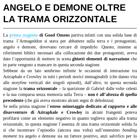
ANGELO E DEMONE OLTRE
LA TRAMA ORIZZONTALE
La
prima stagione
di Good Omens
partiva infatti con una solida base di
trama: l’Armageddon si stava per abbattere sulla terra e i protagonisti,
angelo e demone, dovevano cercare di impedirlo. Questo, insieme ai
riferimenti biblici necessari alla collocazione dei due protagonisti, aveva
dato l’opportunità di mettere in scena
ghiotti elementi di narrazione
che
in parte vengono a mancare in questa seconda stagione.
Sebbene da un lato sembrino infinite le occasioni di interazione tra
Aziraphale e Crowley in tutti i periodi storici immaginabili (che danno vita
alle
storyline
verticali dei singoli episodi), dall’altro, in questa seconda
stagione la
trama orizzontale
– la sparizione di Gabriel dalle volte celesti
e la sua comparsa senza memoria sulla Terra –
non è all’altezza di quella
precedente
(che già aveva mostrato alcuni segni di debolezza).
Se nella prima stagione l’
esteso minutaggio dedicato al rapporto e alle
disavventure di Aziraphale e Crowley
in alcuni frangenti poteva
profilarsi come un elemento negativo in quanto toglieva spazio alla trama
orizzontale, in questa stagione l’assenza di una trama orizzontale solida fa
sì che incentrare l’episodio (ancora una volta) sull’ennesimo
bonding
moment
tra angelo e demone sia un fattore positivo, anzi salvifico per lo