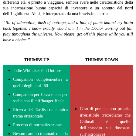
differenti età, è pronto a viaggiare, sembra avere nelle caratteristiche della
sua incarnazione buone capacità di inventore e un accento del nord
dell’Inghilterra. Ah sì, è interpretato da una bravissima attrice.
“Bit of adrenaline, dash of outrage, and a hint of panic knitted my brain
back together. I know exactly who I am. I’m the Doctor. Sorting out fair
play throughout the universe. Now please, get off this planet while you still
have a choice.”
THUMBS UP
THUMBS DOWN
Jodie Whittaker è il Dottore
Companion complementari a
quelli degli anni ’60
Companion per forza e non per
scelta con il cliffhanger finale
Caso di puntata non proprio
Ricerca del Tardis come unica
irresistibile (ricordiamo che
trama orizzontale
Chibnall è quello
Processo di normalizzazione
dell’episodio sui dinosauri
Nessun cambio traumatico nella
sull’astronave)