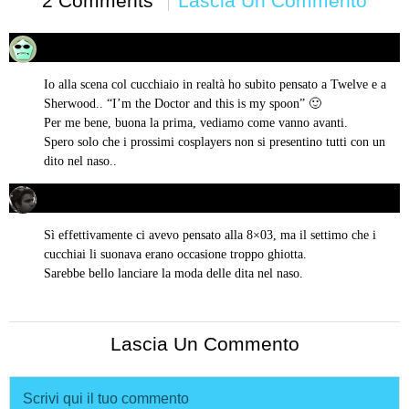
2 Comments
Lascia Un Commento
Cori
08/10/2018 alle 20:31
ha
detto:
Io alla scena col cucchiaio in realtà ho subito pensato a Twelve e a
Sherwood.. “I’m the Doctor and this is my spoon” 🙂
Per me bene, buona la prima, vediamo come vanno avanti.
Spero solo che i prossimi cosplayers non si presentino tutti con un
dito nel naso..
Valerio Di Paolo
08/10/2018 alle 22:01
ha
detto:
Sì effettivamente ci avevo pensato alla 8×03, ma il settimo che i
cucchiai li suonava erano occasione troppo ghiotta.
Sarebbe bello lanciare la moda delle dita nel naso.
Lascia Un Commento