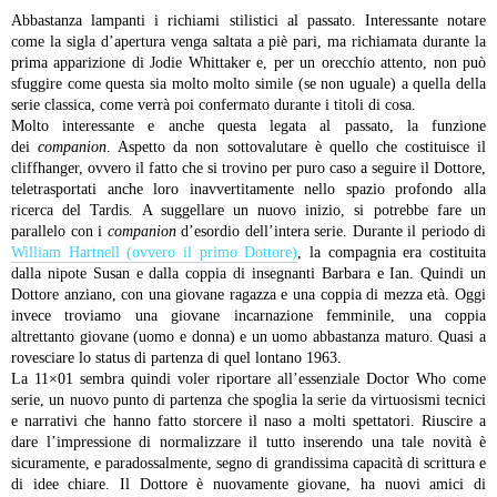
Abbastanza lampanti i richiami stilistici al passato. Interessante notare
come la sigla d’apertura venga saltata a piè pari, ma richiamata durante la
prima apparizione di Jodie Whittaker e, per un orecchio attento, non può
sfuggire come questa sia molto molto simile (se non uguale) a quella della
serie classica, come verrà poi confermato durante i titoli di cosa.
Molto interessante e anche questa legata al passato, la funzione
dei
companion
. Aspetto da non sottovalutare è quello che costituisce il
cliffhanger, ovvero il fatto che si trovino per puro caso a seguire il Dottore,
teletrasportati anche loro inavvertitamente nello spazio profondo alla
ricerca del Tardis. A suggellare un nuovo inizio, si potrebbe fare un
parallelo con i
companion
d’esordio dell’intera serie. Durante il periodo di
William Hartnell (ovvero il primo Dottore)
, la compagnia era costituita
dalla nipote Susan e dalla coppia di insegnanti Barbara e Ian. Quindi un
Dottore anziano, con una giovane ragazza e una coppia di mezza età. Oggi
invece troviamo una giovane incarnazione femminile, una coppia
altrettanto giovane (uomo e donna) e un uomo abbastanza maturo. Quasi a
rovesciare lo status di partenza di quel lontano 1963.
La 11×01 sembra quindi voler riportare all’essenziale Doctor Who come
serie, un nuovo punto di partenza che spoglia la serie da virtuosismi tecnici
e narrativi che hanno fatto storcere il naso a molti spettatori. Riuscire a
dare l’impressione di normalizzare il tutto inserendo una tale novità è
sicuramente, e paradossalmente, segno di grandissima capacità di scrittura e
di idee chiare. Il Dottore è nuovamente giovane, ha nuovi amici di