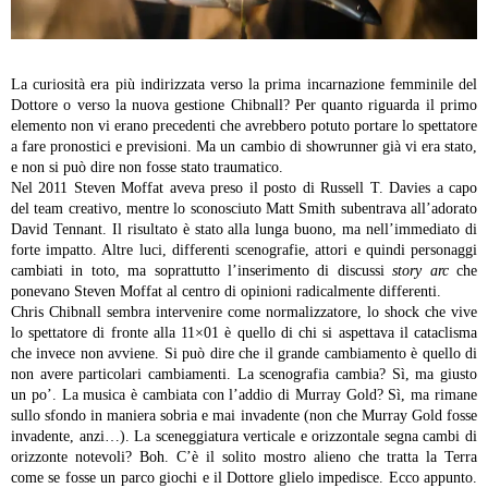
La curiosità era più indirizzata verso la prima incarnazione femminile del
Dottore o verso la nuova gestione Chibnall? Per quanto riguarda il primo
elemento non vi erano precedenti che avrebbero potuto portare lo spettatore
a fare pronostici e previsioni. Ma un cambio di showrunner già vi era stato,
e non si può dire non fosse stato traumatico.
Nel 2011 Steven Moffat aveva preso il posto di Russell T. Davies a capo
del team creativo, mentre lo sconosciuto Matt Smith subentrava all’adorato
David Tennant. Il risultato è stato alla lunga buono, ma nell’immediato di
forte impatto. Altre luci, differenti scenografie, attori e quindi personaggi
cambiati in toto, ma soprattutto l’inserimento di discussi
story arc
che
ponevano Steven Moffat al centro di opinioni radicalmente differenti.
Chris Chibnall sembra intervenire come normalizzatore, lo shock che vive
lo spettatore di fronte alla 11×01 è quello di chi si aspettava il cataclisma
che invece non avviene. Si può dire che il grande cambiamento è quello di
non avere particolari cambiamenti. La scenografia cambia? Sì, ma giusto
un po’. La musica è cambiata con l’addio di Murray Gold? Sì, ma rimane
sullo sfondo in maniera sobria e mai invadente (non che Murray Gold fosse
invadente, anzi…). La sceneggiatura verticale e orizzontale segna cambi di
orizzonte notevoli? Boh. C’è il solito mostro alieno che tratta la Terra
come se fosse un parco giochi e il Dottore glielo impedisce.
Ecco appunto.