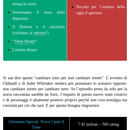
messa in scena
Peccato per l’assenza della
Interessante il tema della
sigla d’apertura
disprassia
Il Dottore e il cucchiaio
(richiamo al
settimo
?)
“
Deep Breath
“
Lirismo dosato
Si usa dire spesso “cambiare tutto per non cambiare niente”. L’avvento di
Chibnall e di Jodie Whittaker sembra più presentare lo scenario opposto:
non cambiare niente per cambiare tutto. Se l’episodio preso da solo per la
storia raccontata sarebbe da Save, l’impatto di questo nuovo team creativo
e di personaggi è altamente positivo proprio perché non crea nostalgia ma
curiosità per ciò che sarà. E per questo bisogna ringraziare.
Christmas Special: Twice Upon A
7.92 milioni – ND rating
Time