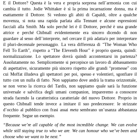
E il Dottore? Questa è la vera e propria sorpresa nell’armonia con cui
cambia il tutto. Jodie Whittaker è sì la prima incarnazione donna, ma è
esattamente il Dottore. Si vedono gli abiti di Capaldi, oltre a qualche
movenza, si nota una rapida parlata alla Tennant e alcune espressioni
facciali alla Smith. Ma solo perché lei è il Dottore, perché è una grande
attrice e perché Chibnall evidentemente era sincero dicendo di non
guardare al sesso dell’interprete, nel cercare il più adatta/o per interpretare
il pluri-decennale personaggio.
La vera differenza di “The Woman Who
Fell To Earth”, rispetto a “The Eleventh Hour” è proprio questa, quindi:
normalizzazione. Lo spettatore dovrà quindi accontentarsi in partenza?
Assolutamente no. Semplicemente si percepisce un lavoro di abbassamento
di aspettative, sicuramente più sincero rispetto alle grandi “promesse” con
cui Moffat illudeva gli spettatori per poi, spesso e volentieri, sgonfiare il
tutto con un nulla di fatto. Non sappiamo dove andrà la trama orizzontale,
se non verso la ricerca del Tardis, non sappiamo quale sarà la funzione
universale e salvifica degli umani companion, impareremo a conoscere
strada facendo la caratteristica caratteriale del nuovo Dottore. Proprio in
questo Chibnall tende invece a imitare il suo predecessore: le strizzate
d’occhio al pubblico con frasi assai
meta
sembrano un’usanza abbastanza
frequente. Segue un esempio.
“Because we’re all capable of the most incredible change. We can evolve
while still staying true to who we are. We can honour who we’ve been and
choose who we want to be next.”