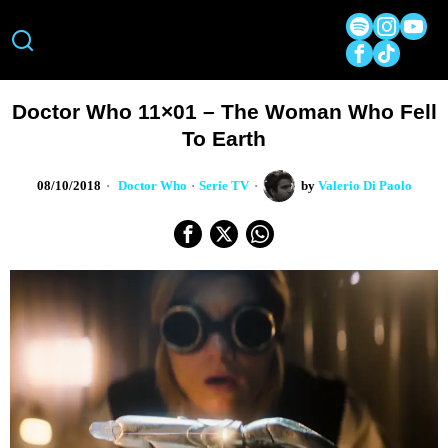
Doctor Who 11×01 – The Woman Who Fell
To Earth
08/10/2018
Doctor Who
·
Serie TV
by
Valerio Di Paolo