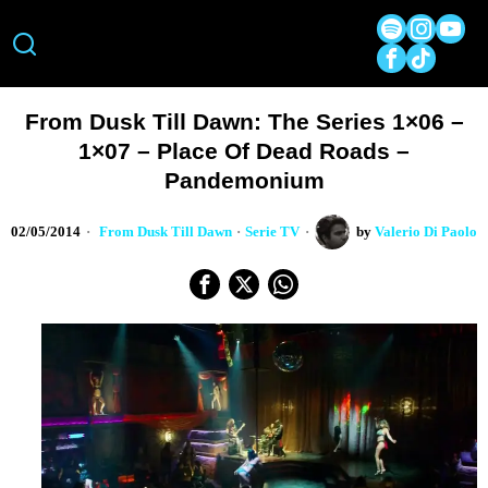
From Dusk Till Dawn: The Series 1×06 –
1×07 – Place Of Dead Roads –
Pandemonium
02/05/2014
From Dusk Till Dawn
·
Serie TV
by
Valerio Di Paolo