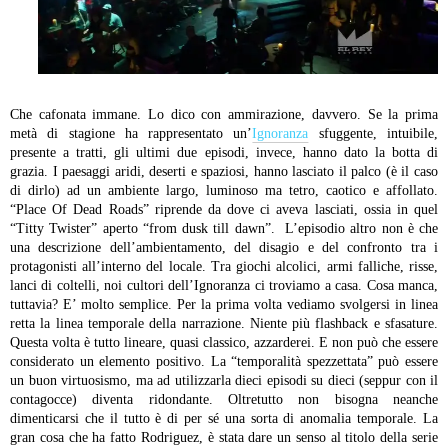
Che cafonata immane. Lo dico con ammirazione, davvero. Se la prima
metà di stagione ha rappresentato un’
Ignoranza
sfuggente, intuibile,
presente a tratti, gli ultimi due episodi, invece, hanno dato la botta di
grazia. I paesaggi aridi, deserti e spaziosi, hanno lasciato il palco (è il caso
di dirlo) ad un ambiente largo, luminoso ma tetro, caotico e affollato.
“Place Of Dead Roads” riprende da dove ci aveva lasciati, ossia in quel
“Titty Twister” aperto “from dusk till dawn”. L’episodio altro non è che
una descrizione dell’ambientamento, del disagio e del confronto tra i
protagonisti all’interno del locale. Tra giochi alcolici, armi falliche, risse,
lanci di coltelli, noi cultori dell’Ignoranza ci troviamo a casa. Cosa manca,
tuttavia? E’ molto semplice. Per la prima volta vediamo svolgersi in linea
retta la linea temporale della narrazione. Niente più flashback e sfasature.
Questa volta è tutto lineare, quasi classico, azzarderei. E non può che essere
considerato un elemento positivo. La “temporalità spezzettata” può essere
un buon virtuosismo, ma ad utilizzarla dieci episodi su dieci (seppur con il
contagocce) diventa ridondante. Oltretutto non bisogna neanche
dimenticarsi che il tutto è di per sé una sorta di anomalia temporale. La
gran cosa che ha fatto Rodriguez, è stata dare un senso al titolo della serie