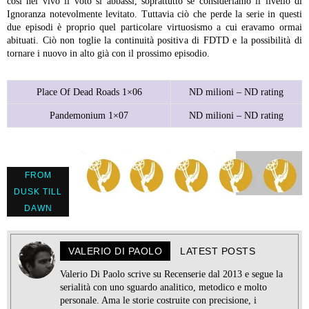
così nel vivo il voto si abbassi, soprattutto se consideriamo il livello di
Ignoranza notevolmente levitato. Tuttavia ciò che perde la serie in questi
due episodi è proprio quel particolare virtuosismo a cui eravamo ormai
abituati. Ciò non toglie la continuità positiva di FDTD e la possibilità di
tornare i nuovo in alto già con il prossimo episodio.
Place Of Dead Roads 1×06
ND milioni – ND rating
Pandemonium 1×07
ND milioni – ND rating
FROM
DUSK TILL
DAWN
VALERIO DI PAOLO
LATEST POSTS
Valerio Di Paolo scrive su Recenserie dal 2013 e segue la
serialità con uno sguardo analitico, metodico e molto
personale. Ama le storie costruite con precisione, i