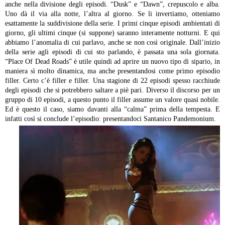
anche nella divisione degli episodi. “Dusk” e “Dawn”, crepuscolo e alba.
Uno dà il via alla notte, l’altra al giorno. Se li invertiamo, otteniamo
esattamente la suddivisione della serie. I primi cinque episodi ambientati di
giorno, gli ultimi cinque (si suppone) saranno interamente notturni. E qui
abbiamo l’anomalia di cui parlavo, anche se non così originale. Dall’inizio
della serie agli episodi di cui sto parlando, è passata una sola giornata.
“Place Of Dead Roads” è utile quindi ad aprire un nuovo tipo di sipario, in
maniera sì molto dinamica, ma anche presentandosi come primo episodio
filler. Certo c’è filler e filler. Una stagione di 22 episodi spesso racchiude
degli episodi che si potrebbero saltare a piè pari. Diverso il discorso per un
gruppo di 10 episodi, a questo punto il filler assume un valore quasi nobile.
Ed è questo il caso, siamo davanti alla “calma” prima della tempesta. E
infatti così si conclude l’episodio: presentandoci Santanico Pandemonium.