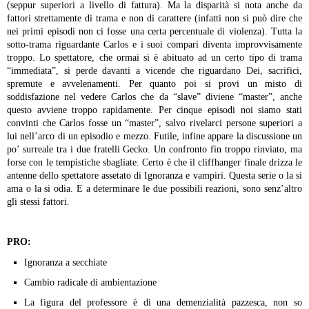
(seppur superiori a livello di fattura). Ma la disparità si nota anche da
fattori strettamente di trama e non di carattere (infatti non si può dire che
nei primi episodi non ci fosse una certa percentuale di violenza). Tutta la
sotto-trama riguardante Carlos e i suoi compari diventa improvvisamente
troppo. Lo spettatore, che ormai si è abituato ad un certo tipo di trama
“immediata”, si perde davanti a vicende che riguardano Dei, sacrifici,
spremute e avvelenamenti. Per quanto poi si provi un misto di
soddisfazione nel vedere Carlos che da “slave” diviene “master”, anche
questo avviene troppo rapidamente. Per cinque episodi noi siamo stati
convinti che Carlos fosse un “master”, salvo rivelarci persone superiori a
lui nell’arco di un episodio e mezzo. Futile, infine appare la discussione un
po’ surreale tra i due fratelli Gecko. Un confronto fin troppo rinviato, ma
forse con le tempistiche sbagliate. Certo è che il cliffhanger finale drizza le
antenne dello spettatore assetato di Ignoranza e vampiri. Questa serie o la si
ama o la si odia. E a determinare le due possibili reazioni, sono senz’altro
gli stessi fattori.
PRO:
Ignoranza a secchiate
Cambio radicale di ambientazione
La figura del professore è di una demenzialità pazzesca, non so