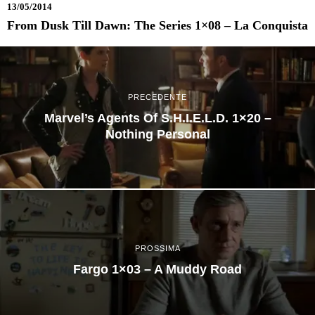
13/05/2014
From Dusk Till Dawn: The Series 1×08 – La Conquista
PRECEDENTE
Marvel’s Agents Of S.H.I.E.L.D. 1×20 –
Nothing Personal
PROSSIMA
Fargo 1×03 – A Muddy Road