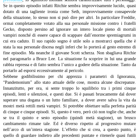
Se in questo episodio infatti Ritchie sembra improvvisamente lucido, quasi
dotato di una tagliente ironia come Seth, improvvisamente consapevole
della situazione, lo stesso non si può dire per altri. In particolare Freddie,
ormai completamente votato alla sua personale missione contro i fratelli
Gecko, disposto persino ad ignorare un intero locale pieno di mortali
vampiri nonché di essere capace di scappare dall’enorme spremiagrumi in
cui era caduto. Il suo rapido sogno è utile solo a mostrarci quella che è
stata la sua personale discesa negli inferi che lo porterà al gesto estremo di
fine episodio. Ma neanche il giovane Scott scherza. Non sbagliava Ritchie
nel paragonarlo a Bruce Lee. La situazione fa scoprire in lui una grande
rabbia repressa e di fatto sembra l’unico a godere della situazione. Tanto da
portarlo ad esporsi eccessivamente al pericolo.
Sebbene godibilissimo per chi apprezza i parametri di Ignoranza,
“Pandemonium” allo stato attuale delle cose, mostra alcune discrepanze.
Innanzitutto, per ora, si sente troppo lo squilibrio tra i primi cinque
episodi, lenti e silenziosi, e questi due. Si è passati bruscamente dal dover
superare una dogana o un lutto familiare, a dover avere salva la vita da
mostri metà rettili metà vampiri. Si potrebbe obiettare sulla perfetta parità
di cinque e cinque episodi. Sì, questo è vero, però ciò non toglie che, anche
se tra il quinto e sesto episodio (quindi metà stagione), un brusco
cambiamento rimane tale. Ed è diverso rispetto al progressivo mutare
nell’arco di un’intera stagione. L’effetto che si crea, a questo punto, è
quello di guardare indietro alle precedenti puntate e ritenerle quasi futili