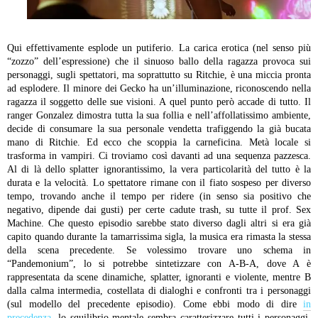
Qui effettivamente esplode un putiferio. La carica erotica (nel senso più
“zozzo” dell’espressione) che il sinuoso ballo della ragazza provoca sui
personaggi, sugli spettatori, ma soprattutto su Ritchie, è una miccia pronta
ad esplodere. Il minore dei Gecko ha un’illuminazione, riconoscendo nella
ragazza il soggetto delle sue visioni. A quel punto però accade di tutto. Il
ranger Gonzalez dimostra tutta la sua
follia e nell’affollatissimo ambiente,
decide di consumare la sua personale vendetta trafiggendo la già bucata
mano di Ritchie. Ed ecco che scoppia la carneficina. Metà locale si
trasforma in vampiri. Ci troviamo così davanti ad una sequenza pazzesca.
Al di là dello splatter ignorantissimo, la vera particolarità del tutto è la
durata e la velocità. Lo spettatore rimane con il fiato sospeso per diverso
tempo, trovando anche il tempo per ridere (in senso sia positivo che
negativo, dipende dai gusti) per certe cadute trash, su tutte il prof. Sex
Machine. Che questo episodio sarebbe stato diverso dagli altri si era già
capito quando durante la tamarrissima sigla, la musica era rimasta la stessa
della scena precedente. Se volessimo trovare uno schema in
“Pandemonium”, lo si potrebbe sintetizzare con A-B-A, dove A è
rappresentata da scene dinamiche, splatter, ignoranti e violente, mentre B
dalla calma intermedia, costellata di dialoghi e confronti tra i personaggi
(sul modello del precedente episodio).
Come ebbi modo di dire
in
precedenza
, lo squilibrio mentale sembra caratterizzare tutti i personaggi.