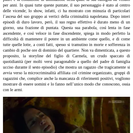
per anni. In quasi tutte queste puntate, il suo personaggio è stato al centro
delle vicende; lo show, infatti, ci ha mostrato con minuzia di particolari
l’ascesa del suo gruppo ai vertici della criminalità napoletana. Dopo interi
episodi di duro lavoro, però, il suo regno effettivo è durato meno di un
giorno, una frazione di puntata. Questa sua parabola, così lenta in fase
ascendente, e così veloce in fase discendente, spiega in modo perfetto la
difficoltà di mantenere il potere in un ambiente come quello, e di come
tutte quelle lotte, a conti fatti, spesso si tramutino in morte e sofferenza in
cambio di poche ore di dominio del quartiere.
Non va dimenticata, a questo
proposito, la storyline del figlio di Carmela, un crudo spaccato di
quotidianità (per molti versi paragonabile a quello del padre di famiglia
ucciso durante il sesto episodio) che mostra un ragazzo che tragicamente si
avvia verso la microcriminalità affiliata col crimine organizzato, gruppi di
ragazzini che, complice anche la mancanza di riferimenti positivi, vogliono
mostrare di essere uomini e lo fanno nell’unico modo che conoscono, ossia
con le armi.