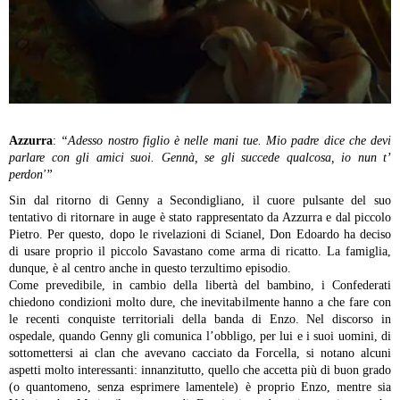
Azzurra
:
“Adesso nostro figlio è nelle mani tue. Mio padre dice che devi
parlare con gli amici suoi.
Gennà, se gli succede qualcosa, io nun t’
perdon'”
Sin dal ritorno di Genny a Secondigliano, il cuore pulsante del suo
tentativo di ritornare in auge è stato rappresentato da Azzurra e dal piccolo
Pietro. Per questo, dopo le rivelazioni di Scianel, Don Edoardo ha deciso
di usare proprio il piccolo Savastano come arma di ricatto. La famiglia,
dunque, è al centro anche in questo terzultimo episodio.
Come prevedibile, in cambio della libertà del bambino, i Confederati
chiedono condizioni molto dure, che inevitabilmente hanno a che fare con
le recenti conquiste territoriali della banda di Enzo. Nel discorso in
ospedale, quando Genny gli comunica l’obbligo, per lui e i suoi uomini, di
sottomettersi ai clan che avevano cacciato da Forcella, si notano alcuni
aspetti molto interessanti: innanzitutto, quello che accetta più di buon grado
(o quantomeno, senza esprimere lamentele) è proprio Enzo, mentre sia