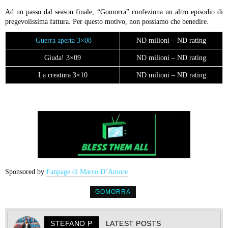
Ad un passo dal season finale, “Gomorra” confeziona un altro episodio di
pregevolissima fattura. Per questo motivo, non possiamo che benedire.
Guerra aperta 3×08
ND milioni – ND rating
Giuda! 3×09
ND milioni – ND rating
La creatura 3×10
ND milioni – ND rating
Sponsored by
Fanpage di Marco D’Amore
GOMORRA
STEFANO P
LATEST POSTS