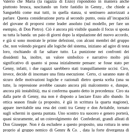
Valerio che Maria (la ragazza di Enzo) rispondono in maniera anche
piuttosto brusca, suscitando un forte fastidio in Genny., che chiede a
Sangueblù come mai tutti, in quella stanza, si sentissero autorizzati a
parlare. Questa considerazione porta al secondo punto, ossia all’incapacità
del giovane di proporsi come leader assoluto (sul modello, per fare un
esempio, di Don Pietro). Ciò è ancora più visibile quando il focus si sposta
su tutta la banda: un paio di giorni dopo la stipulazione del nuovo accordo,
e già si sono mostrate le prime defezioni, con alcuni membri del gruppo
che, non volendo piegarsi alle logiche del sistema, iniziano ad agire di testa
loro, rischiando di far saltare tutto.
La punizione nei confronti dei
dissidenti ha, inoltre, un valore simbolico e narrativo molto più
significativo di quanto si possa inizialmente pensare: se fosse stato per
Genny, infatti, i due ragazzi sarebbero stati tranquillamente uccisi. Ciro,
invece, decide di inscenare una finta esecuzione. Certo, ci saranno state di
sicuro delle motivazioni logiche e razionali dietro questa scelta (una su
tutte, la repressione avrebbe causato ancora più malcontento e, dunque,
ancora più instabilità), ma si conferma quanto detto in precedenza: Ciro sta
dalla parte di Genny, ma non è disposto a lasciare Enzo allo sbando.
In
ottica season finale (a proposito, è già in scrittura la quarta stagione),
appare inevitabile una resa dei conti tra Genny e don Avitabile, tornato
sugli schermi in questa puntata. Uno scontro tra suocero e genero porterà,
quasi sicuramente, ad un coinvolgimento dei Confederati, grandi alleati di
Don Giuseppe. Non è da escludere a questo proposito, una rottura in seno
proprio al gruppo nemico di Genny & Co. , data la forte divergenza di