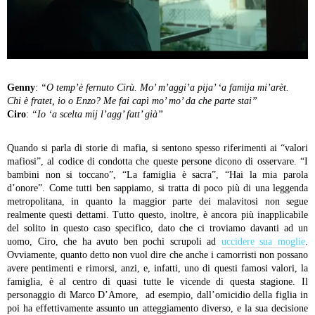
Genny
:
“O temp’è fernuto Cirù. Mo’ m’aggi’a pija’ ‘a famija mi’arèt.
Chi è fratet, io o Enzo? Me fai capì mo’ mo’ da che parte stai”
Ciro
:
“Io ‘a scelta mij l’agg’ fatt’ già”
Quando si parla di storie di mafia, si sentono spesso riferimenti ai “valori
mafiosi”, al codice di condotta che queste persone dicono di osservare. “I
bambini non si toccano”, “La famiglia è sacra”, “Hai la mia parola
d’onore”. Come tutti ben sappiamo, si tratta di poco più di una leggenda
metropolitana, in quanto la maggior parte dei malavitosi non segue
realmente questi dettami. Tutto questo, inoltre, è ancora più inapplicabile
del solito in questo caso specifico, dato che ci troviamo davanti ad un
uomo, Ciro, che ha avuto ben pochi scrupoli ad
uccidere sua moglie
.
Ovviamente, quanto detto non vuol dire che anche i camorristi non possano
avere pentimenti e rimorsi, anzi, e, infatti, uno di questi famosi valori, la
famiglia, è al centro di quasi tutte le vicende di questa stagione. Il
personaggio di Marco D’Amore, ad esempio, dall’omicidio della figlia in
poi ha effettivamente assunto un atteggiamento diverso, e la sua decisione