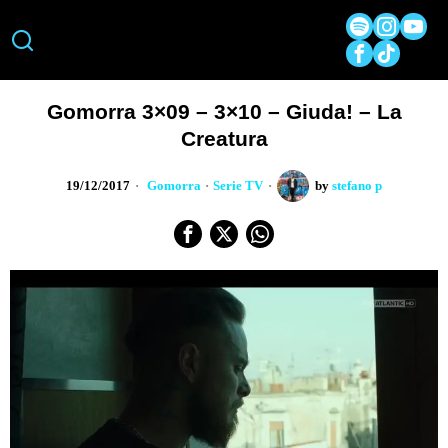
Gomorra 3×09 – 3×10 – Giuda! – La
Creatura
19/12/2017
Gomorra
·
Serie TV
by
stefano p