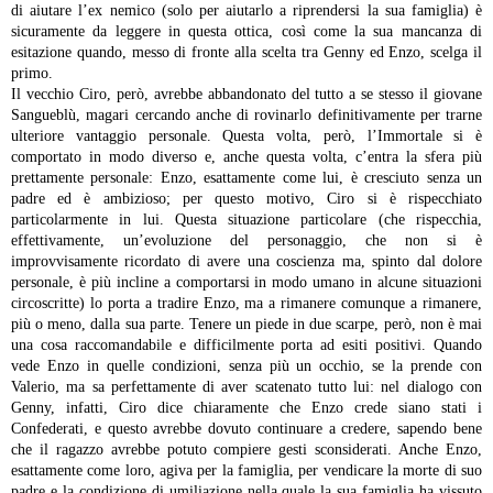
di aiutare l’ex nemico (solo per aiutarlo a riprendersi la sua famiglia) è
sicuramente da leggere in questa ottica, così come la sua mancanza di
esitazione quando, messo di fronte alla scelta tra Genny ed Enzo, scelga il
primo.
Il vecchio Ciro, però, avrebbe abbandonato del tutto a se stesso il giovane
Sangueblù, magari cercando anche di rovinarlo definitivamente per trarne
ulteriore vantaggio personale. Questa volta, però, l’Immortale si è
comportato in modo diverso e, anche questa volta, c’entra la sfera più
prettamente personale: Enzo, esattamente come lui, è cresciuto senza un
padre ed è ambizioso; per questo motivo, Ciro si è rispecchiato
particolarmente in lui. Questa situazione particolare (che rispecchia,
effettivamente, un’evoluzione del personaggio, che non si è
improvvisamente ricordato di avere una coscienza ma, spinto dal dolore
personale, è più incline a comportarsi in modo umano in alcune situazioni
circoscritte) lo porta a tradire Enzo, ma a rimanere comunque a rimanere,
più o meno, dalla sua parte. Tenere un piede in due scarpe, però, non è mai
una cosa raccomandabile e difficilmente porta ad esiti positivi. Quando
vede Enzo in quelle condizioni, senza più un occhio, se la prende con
Valerio, ma sa perfettamente di aver scatenato tutto lui: nel dialogo con
Genny, infatti, Ciro dice chiaramente che Enzo crede siano stati i
Confederati, e questo avrebbe dovuto continuare a credere, sapendo bene
che il ragazzo avrebbe potuto compiere gesti sconsiderati.
Anche Enzo,
esattamente come loro, agiva per la famiglia, per vendicare la morte di suo
padre e la condizione di umiliazione nella quale la sua famiglia ha vissuto