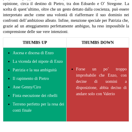
opinione, circa il destino di Pietro, tra don Edoardo e O’ Stregone. La
scelta di quest’ultimo, oltre che un gesto dettato dalla coscienza, può essere
interpretato anche come una volontà di riaffermare il suo dominio nei
confronti dell’ambizioso alleato.
Infine, menzione speciale per Patrizia che,
grazie ad un atteggiamento perfettamente ambiguo, ha reso impossibile la
comprensione delle sue vere intenzioni.
THUMBS UP
THUMBS DOWN
Ascesa e discesa di Enzo
La vicenda del nipote di Enzo
Forse un po’ troppo
Patrizia e la sua ambiguità
improbabile che Enzo, con
Il rapimento di Pietro
decine di uomini a
Asse Genny/Ciro
disposizione, abbia deciso di
andare solo con Valerio
Finta esecuzione dei ribelli
Terreno perfetto per la resa dei
conti finale