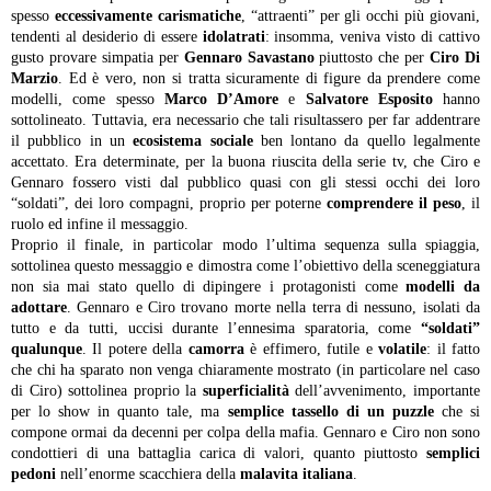
spesso
eccessivamente carismatiche
, “attraenti” per gli occhi più giovani,
tendenti al desiderio di essere
idolatrati
: insomma, veniva visto di cattivo
gusto provare simpatia per
Gennaro Savastano
piuttosto che per
Ciro Di
Marzio
. Ed è vero, non si tratta sicuramente di figure da prendere come
modelli, come spesso
Marco D’Amore
e
Salvatore Esposito
hanno
sottolineato. Tuttavia, era necessario che tali risultassero per far addentrare
il pubblico in un
ecosistema sociale
ben lontano da quello legalmente
accettato. Era determinate, per la buona riuscita della serie tv, che Ciro e
Gennaro fossero visti dal pubblico quasi con gli stessi occhi dei loro
“soldati”, dei loro compagni, proprio per poterne
comprendere il peso
, il
ruolo ed infine il messaggio.
Proprio il finale, in particolar modo l’ultima sequenza sulla spiaggia,
sottolinea questo messaggio e dimostra come l’obiettivo della sceneggiatura
non sia mai stato quello di dipingere i protagonisti come
modelli da
adottare
. Gennaro e Ciro trovano morte nella terra di nessuno, isolati da
tutto e da tutti, uccisi durante l’ennesima sparatoria, come
“soldati”
qualunque
. Il potere della
camorra
è effimero, futile e
volatile
: il fatto
che chi ha sparato non venga chiaramente mostrato (in particolare nel caso
di Ciro) sottolinea proprio la
superficialità
dell’avvenimento, importante
per lo show in quanto tale, ma
semplice tassello di un puzzle
che si
compone ormai da decenni per colpa della mafia. Gennaro e Ciro non sono
condottieri di una battaglia carica di valori, quanto piuttosto
semplici
pedoni
nell’enorme scacchiera della
malavita italiana
.