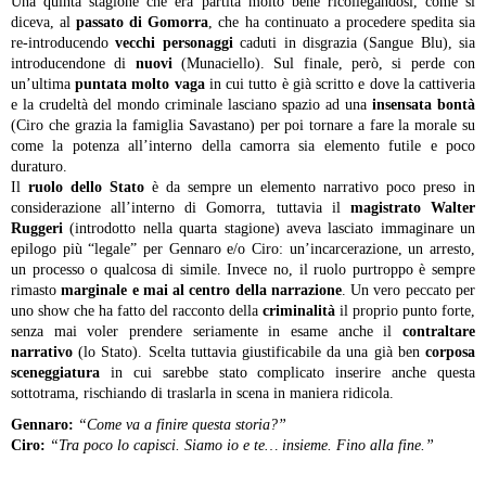
Una quinta stagione che era partita molto bene ricollegandosi, come si
diceva, al
passato di Gomorra
, che ha continuato a procedere spedita sia
re-introducendo
vecchi personaggi
caduti in disgrazia (Sangue Blu), sia
introducendone di
nuovi
(Munaciello). Sul finale, però, si perde con
un’ultima
puntata molto vaga
in cui tutto è già scritto e dove la cattiveria
e la crudeltà del mondo criminale lasciano spazio ad una
insensata bontà
(Ciro che grazia la famiglia Savastano) per poi tornare a fare la morale su
come la potenza all’interno della camorra sia elemento futile e poco
duraturo.
Il
ruolo dello Stato
è da sempre un elemento narrativo poco preso in
considerazione all’interno di Gomorra, tuttavia il
magistrato Walter
Ruggeri
(introdotto nella quarta stagione) aveva lasciato immaginare un
epilogo più “legale” per Gennaro e/o Ciro: un’incarcerazione, un arresto,
un processo o qualcosa di simile. Invece no, il ruolo purtroppo è sempre
rimasto
marginale e mai al centro della narrazione
. Un vero peccato per
uno show che ha fatto del racconto della
criminalità
il proprio punto forte,
senza mai voler prendere seriamente in esame anche il
contraltare
narrativo
(lo Stato). Scelta tuttavia giustificabile da una già ben
corposa
sceneggiatura
in cui sarebbe stato complicato inserire anche questa
sottotrama, rischiando di traslarla in scena in maniera ridicola.
Gennaro:
“Come va a finire questa storia?”
Ciro:
“Tra poco lo capisci. Siamo io e te… insieme. Fino alla fine.”