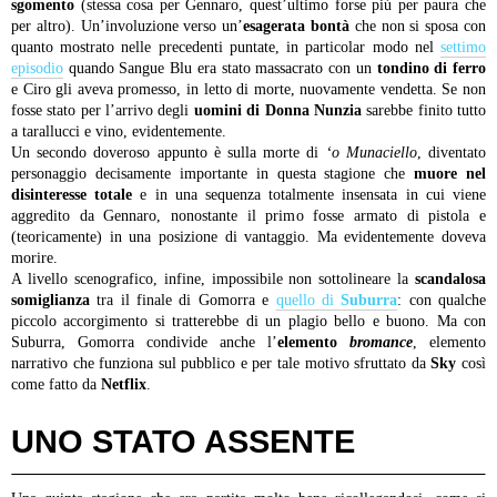
sgomento
(stessa cosa per Gennaro, quest’ultimo forse più per paura che
per altro). Un’involuzione verso un’
esagerata bontà
che non si sposa con
quanto mostrato nelle precedenti puntate, in particolar modo nel
settimo
episodio
quando Sangue Blu era stato massacrato con un
tondino di ferro
e Ciro gli aveva promesso, in letto di morte, nuovamente vendetta. Se non
fosse stato per l’arrivo degli
uomini di Donna Nunzia
sarebbe finito tutto
a tarallucci e vino, evidentemente.
Un secondo doveroso appunto è sulla morte di
‘o Munaciello
, diventato
personaggio decisamente importante in questa stagione che
muore nel
disinteresse totale
e in una sequenza totalmente insensata in cui viene
aggredito da Gennaro, nonostante il primo fosse armato di pistola e
(teoricamente) in una posizione di vantaggio. Ma evidentemente doveva
morire.
A livello scenografico, infine, impossibile non sottolineare la
scandalosa
somiglianza
tra il finale di Gomorra e
quello di
Suburra
: con qualche
piccolo accorgimento si tratterebbe di un plagio bello e buono. Ma con
Suburra, Gomorra condivide anche l’
elemento
bromance
, elemento
narrativo che funziona sul pubblico e per tale motivo sfruttato da
Sky
così
come fatto da
Netflix
.
UNO STATO ASSENTE