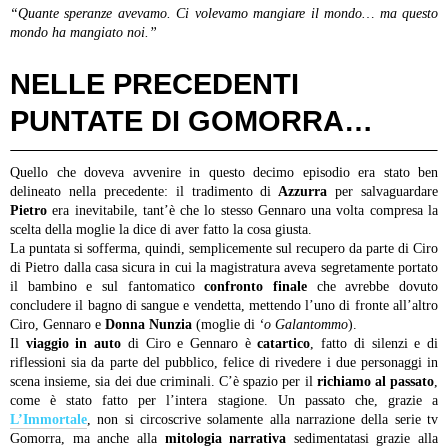
“Quante speranze avevamo. Ci volevamo mangiare il mondo… ma questo
mondo ha mangiato noi.”
NELLE PRECEDENTI
PUNTATE DI GOMORRA…
Quello che doveva avvenire in questo decimo episodio era stato ben
delineato nella precedente: il tradimento di
Azzurra
per salvaguardare
Pietro
era inevitabile, tant’è che lo stesso Gennaro una volta compresa la
scelta della moglie la dice di aver fatto la cosa giusta.
La puntata si sofferma, quindi, semplicemente sul recupero da parte di Ciro
di Pietro dalla casa sicura in cui la magistratura aveva segretamente portato
il bambino e sul fantomatico
confronto finale
che avrebbe dovuto
concludere il bagno di sangue e vendetta, mettendo l’uno di fronte all’altro
Ciro, Gennaro e
Donna Nunzia
(moglie di
‘o Galantommo
).
Il
viaggio in auto
di Ciro e Gennaro è
catartico
, fatto di silenzi e di
riflessioni sia da parte del pubblico, felice di rivedere i due personaggi in
scena insieme, sia dei due criminali. C’è spazio per il
richiamo al passato
,
come è stato fatto per l’intera stagione. Un passato che, grazie a
L’Immortale
, non si circoscrive solamente alla narrazione della serie tv
Gomorra, ma anche alla
mitologia narrativa
sedimentatasi grazie alla