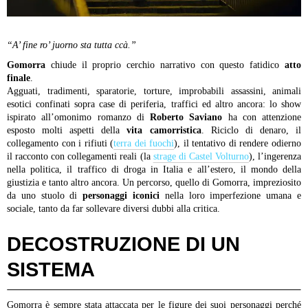
“A’ fine ro’ juorno sta tutta ccà.”
Gomorra
chiude il proprio cerchio narrativo con questo fatidico
atto
finale
.
Agguati, tradimenti, sparatorie, torture, improbabili assassini, animali
esotici confinati sopra case di periferia, traffici ed altro ancora: lo show
ispirato all’omonimo romanzo di
Roberto Saviano
ha con attenzione
esposto molti aspetti della
vita camorristica
. Riciclo di denaro, il
collegamento con i rifiuti (
terra dei fuochi
), il tentativo di rendere odierno
il racconto con collegamenti reali (la
strage di Castel Volturno
), l’ingerenza
nella politica, il traffico di droga in Italia e all’estero, il mondo della
giustizia e tanto altro ancora. Un percorso, quello di Gomorra, impreziosito
da uno stuolo di
personaggi iconici
nella loro imperfezione umana e
sociale, tanto da far sollevare diversi dubbi alla critica.
DECOSTRUZIONE DI UN
SISTEMA
Gomorra è sempre stata attaccata per le figure dei suoi personaggi perché