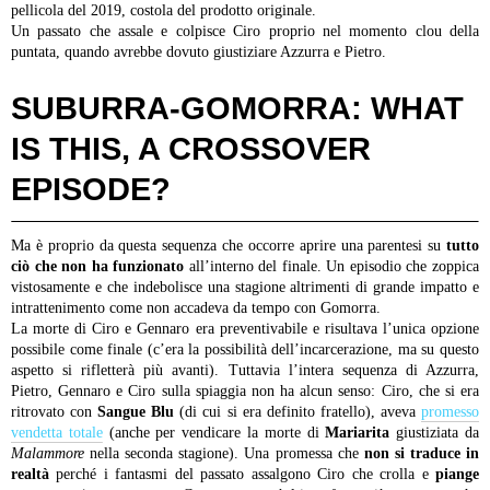
pellicola del 2019, costola del prodotto originale.
Un passato che assale e colpisce Ciro proprio nel momento clou della
puntata, quando avrebbe dovuto giustiziare Azzurra e Pietro.
SUBURRA-GOMORRA: WHAT
IS THIS, A CROSSOVER
EPISODE?
Ma è proprio da questa sequenza che occorre aprire una parentesi su
tutto
ciò che non ha funzionato
all’interno del finale. Un episodio che zoppica
vistosamente e che indebolisce una stagione altrimenti di grande impatto e
intrattenimento come non accadeva da tempo con Gomorra.
La morte di Ciro e Gennaro era preventivabile e risultava l’unica opzione
possibile come finale (c’era la possibilità dell’incarcerazione, ma su questo
aspetto si rifletterà più avanti). Tuttavia l’intera sequenza di Azzurra,
Pietro, Gennaro e Ciro sulla spiaggia non ha alcun senso: Ciro, che si era
ritrovato con
Sangue Blu
(di cui si era definito fratello), aveva
promesso
vendetta totale
(anche per vendicare la morte di
Mariarita
giustiziata da
Malammore
nella seconda stagione). Una promessa che
non si traduce in
realtà
perché i fantasmi del passato assalgono Ciro che crolla e
piange