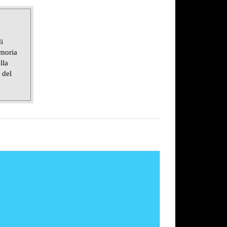
i
emoria
lla
 del