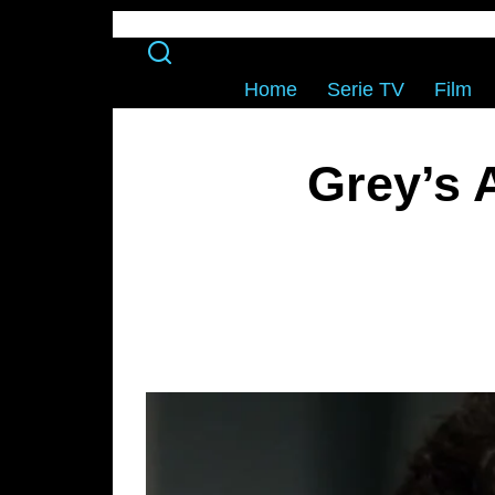
Home
Serie TV
Film
Grey’s 