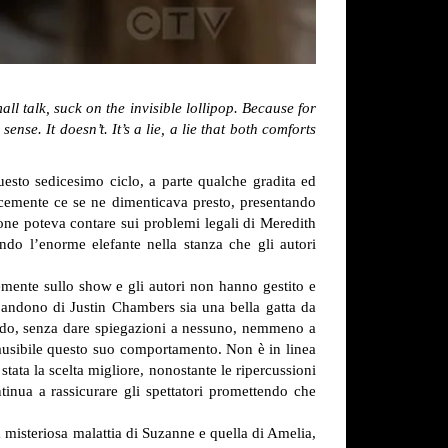
ll talk, suck on the invisible lollipop. Because for
se. It doesn’t. It’s a lie, a lie that both comforts
esto sedicesimo ciclo, a parte qualche gradita ed
plicemente ce se ne dimenticava presto, presentando
one poteva contare sui problemi legali di Meredith
do l’enorme elefante nella stanza che gli autori
emente sullo show e gli autori non hanno gestito e
bbandono di Justin Chambers sia una bella gatta da
odo, senza dare spiegazioni a nessuno, nemmeno a
plausibile questo suo comportamento. Non è in linea
 stata la scelta migliore, nonostante le ripercussioni
inua a rassicurare gli spettatori promettendo che
 misteriosa malattia di Suzanne e quella di Amelia,