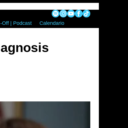
-Off | Podcast
Calendario
iagnosis