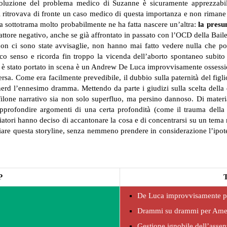
oluzione del problema medico di Suzanne è sicuramente apprezzabil
 ritrovava di fronte un caso medico di questa importanza e non rimane 
ta sottotrama molto probabilmente ne ha fatta nascere un’altra:
la presu
attore negativo, anche se già affrontato in passato con l’OCD della Bail
non ci sono state avvisaglie, non hanno mai fatto vedere nulla che po
o senso e ricorda fin troppo la vicenda dell’aborto spontaneo subito 
e è stato portato in scena è un Andrew De Luca improvvisamente ossessio
versa. Come era facilmente prevedibile, il dubbio sulla paternità del fig
erd l’ennesimo dramma. Mettendo da parte i giudizi sulla scelta della
ilone narrativo sia non solo superfluo, ma persino dannoso. Di materia
pprofondire argomenti di una certa profondità (come il trauma della
atori hanno deciso di accantonare la cosa e di concentrarsi su un tema 
ciare questa storyline, senza nemmeno prendere in considerazione l’ipot
P
De Luca improvvisamente po
Drammi su drammi per Ame
Gestione ignobile dell’asse