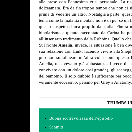
alle prese con l’ennesima crisi personale.
La ris
dolceamara. Era da fin troppo tempo che non ci si
prima di vederne un altro. Nostalgia a parte, ques
tema come la malattia mentale non è di per sé un f
questo sospetto sbuca proprio dal nulla. Finora 
bipolarismo e quanto raccontato da Carina ha poc
all’insensato tradimento della Robbins. Quello ch
Sul fronte
Amelia
, invece, la situazione è ben di
sua relazione con Link, facendo vivere alla Sheph
può non sottolineare un’altra volta come questo f
Amelia, ne avevano già abbastanza. Invece di a
convivere con un dolore così grande), gli sceneggi
del bambino. Il solo dubbio è sufficiente per boc
veramente eccessivo, persino per Grey’s Anatomy.
THUMBS U
Buona scorrevolezza dell’episodio
Schmitt