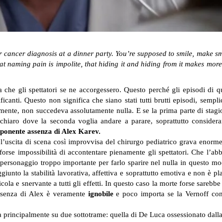
r cancer diagnosis at a dinner party. You’re supposed to smile, make sma
aming pain is impolite, that hiding it and hiding from it makes more sen
che gli spettatori se ne accorgessero. Questo perché gli episodi di qu
ificanti. Questo non significa che siano stati tutti brutti episodi, sem
ente, non succedeva assolutamente nulla. E se la prima parte di stagi
chiaro dove la seconda voglia andare a parare, soprattutto consideran
mponente assenza di Alex Karev.
l’uscita di scena così improvvisa del chirurgo pediatrico grava enorm
orse impossibilità di accontentare pienamente gli spettatori. Che l’a
personaggio troppo importante per farlo sparire nel nulla in questo m
iunto la stabilità lavorativa, affettiva e soprattutto emotiva e non è 
icola e snervante a tutti gli effetti. In questo caso la morte forse sarebbe
assenza di Alex è veramente
ignobile
e poco importa se la Vernoff cont
 principalmente su due sottotrame: quella di De Luca ossessionato dalla