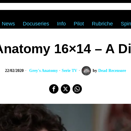
News
Docuseries
Info
Pilot
Rubriche
Spin
Anatomy 16×14 – A D
22/02/2020
Grey's Anatomy
·
Serie TV
by
Dead Recensore