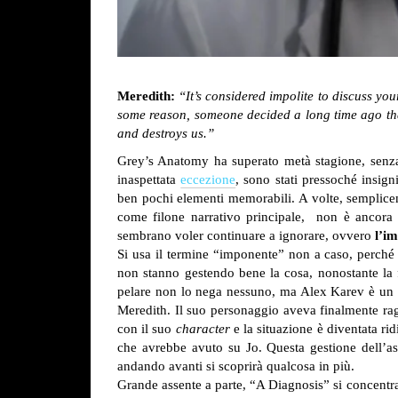
Meredith:
“It’s considered impolite to discuss you
some reason, someone decided a long time ago that n
and destroys us.”
Grey’s Anatomy ha superato metà stagione, senza 
inaspettata
eccezione
, sono stati pressoché insign
ben pochi elementi memorabili. A volte, semplicem
come filone narrativo principale, non è ancora 
sembrano voler continuare a ignorare, ovvero
l’i
Si usa il termine “imponente” non a caso, perché 
non stanno gestendo bene la cosa, nonostante la f
pelare non lo nega nessuno, ma Alex Karev è un 
Meredith. Il suo personaggio aveva finalmente ragg
con il suo
character
e la situazione è diventata rid
che avrebbe avuto su Jo. Questa gestione dell’
andando avanti si scoprirà qualcosa in più.
Grande assente a parte, “A Diagnosis” si concentra