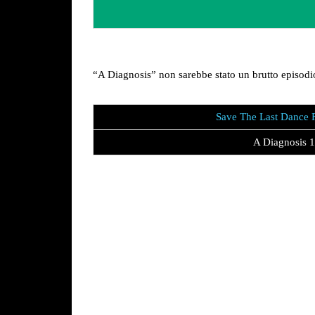
“A Diagnosis” non sarebbe stato un brutto episodio.
Save The Last Dance 
A Diagnosis 