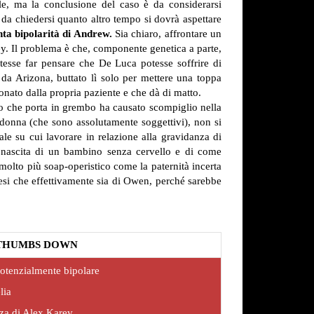
e, ma la conclusione del caso è da considerarsi
da chiedersi quanto altro tempo si dovrà aspettare
nta bipolarità di Andrew.
Sia chiaro, affrontare un
ey. Il problema è che, componente genetica a parte,
tesse far pensare che De Luca potesse soffrire di
da Arizona, buttato lì solo per mettere una toppa
nato dalla propria paziente e che dà di matto.
lio che porta in grembo ha causato scompiglio nella
 donna (che sono assolutamente soggettivi), non si
le su cui lavorare in relazione alla gravidanza di
 nascita di un bambino senza cervello e di come
molto più soap-operistico come la paternità incerta
esi che effettivamente sia di Owen, perché sarebbe
THUMBS DOWN
tenzialmente bipolare
lia
nza di Alex Karev