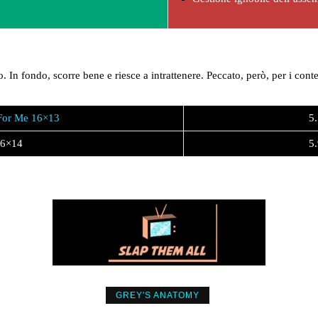
 In fondo, scorre bene e riesce a intrattenere. Peccato, però, per i con
For Me 16×13
5.
16×14
5.
GREY'S ANATOMY