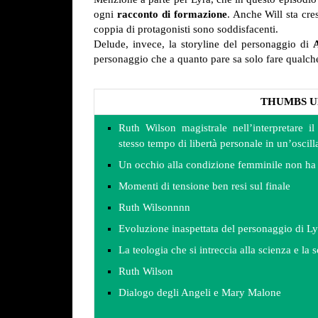
ogni
racconto di formazione
. Anche Will sta cre
coppia di protagonisti sono soddisfacenti.
Delude, invece, la storyline del personaggio di
personaggio che a quanto pare sa solo fare qualch
THUMBS U
Ruth Wilson magistrale nell’interpretare i
stesso tempo di libertà personale in un’oscill
Un occhio alla condizione femminile non ha
Momenti di tensione ben resi sul finale
Ruth Wilsonnnn
Evoluzione inaspettata del personaggio di Ly
La teologia che si intreccia alla scienza e la s
Ruth Wilson
Dialogo degli Angeli e Mary Malone