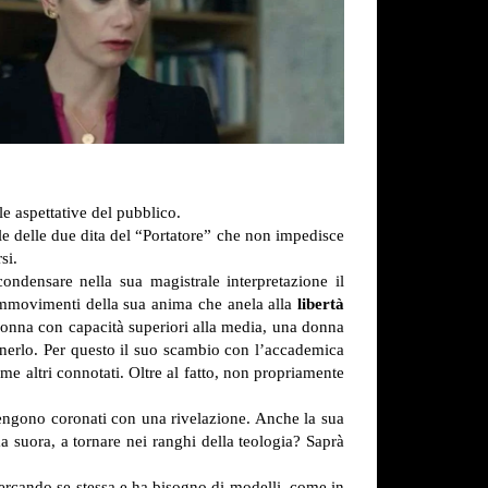
le aspettative del pubblico.
uale delle due dita del “Portatore” che non impedisce
si.
condensare nella sua magistrale interpretazione il
 sommovimenti della sua anima che anela alla
libertà
onna con capacità superiori alla media, una donna
enerlo. Per questo il suo scambio con l’accademica
me altri connotati. Oltre al fatto, non propriamente
 vengono coronati con una rivelazione. Anche la sua
a suora, a tornare nei ranghi della teologia? Saprà
cercando se stessa e ha bisogno di modelli, come in