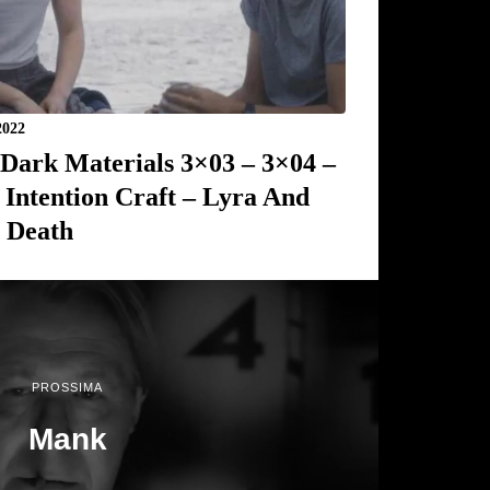
2022
 Dark Materials 3×03 – 3×04 –
 Intention Craft – Lyra And
 Death
PROSSIMA
Mank