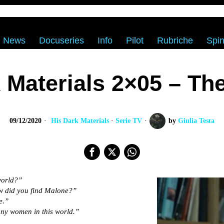
News
Docuseries
Info
Pilot
Rubriche
Spin
 Materials 2×05 – Th
09/12/2020
His Dark Materials
·
Serie TV
by
Giulia Testa
world?”
w did you find Malone?”
e.”
any women in this world.”