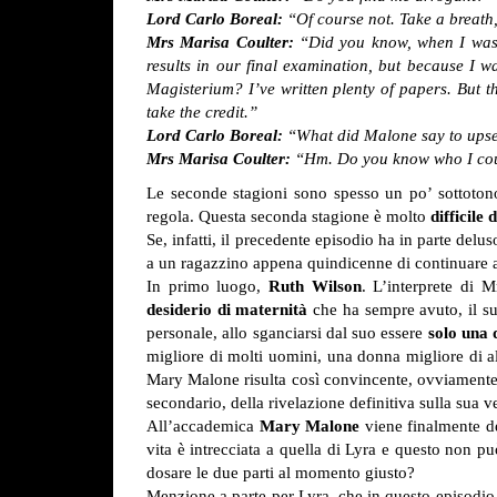
Lord Carlo Boreal:
“Of course not. Take a breath,
Mrs Marisa Coulter:
“Did you know, when I was
results in our final examination,
but because I 
Magisterium? I’ve written plenty of papers.
But t
take the credit.”
Lord Carlo Boreal:
“What did Malone say to ups
Mrs Marisa Coulter:
“Hm. Do you know who I coul
Le seconde stagioni sono spesso un po’ sottoton
regola. Questa seconda stagione è molto
difficile
Se, infatti, il precedente episodio ha in parte delu
a un ragazzino appena quindicenne di continuare a
In primo luogo,
Ruth Wilson
. L’interprete di M
desiderio di maternità
che ha sempre avuto, il su
personale, allo sganciarsi dal suo essere
solo una
migliore di molti uomini, una donna migliore di a
Mary Malone risulta così convincente, ovviamente se
secondario, della rivelazione definitiva sulla sua v
All’accademica
Mary Malone
viene finalmente de
vita è intrecciata a quella di Lyra e questo non p
dosare le due parti al momento giusto?
Menzione a parte per Lyra, che in questo episodio 