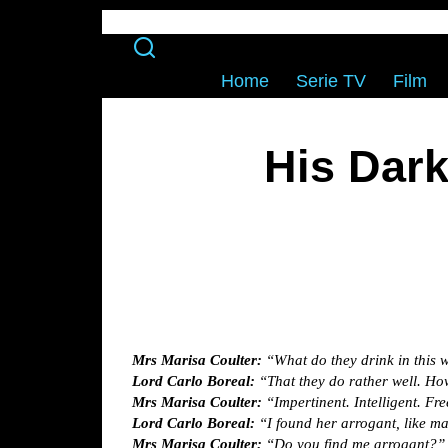
Home
Serie TV
Film
His Dark
Mrs Marisa Coulter:
“What do they drink in this 
Lord Carlo Boreal:
“That they do rather well. Ho
Mrs Marisa Coulter:
“Impertinent. Intelligent. Fre
Lord Carlo Boreal:
“I found her arrogant, like m
Mrs Marisa Coulter:
“Do you find me arrogant?”