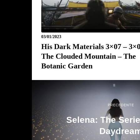
03/01/2023
His Dark Materials 3×07 – 3×0
The Clouded Mountain – The
Botanic Garden
PRECEDENTE
Selena: The Seri
Daydrea