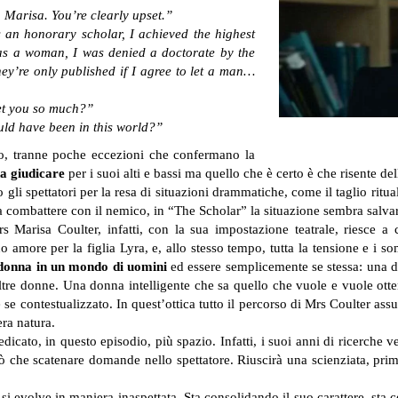
 Marisa. You’re clearly upset.”
 an honorary scholar,
I achieved the highest
was a woman,
I was denied a doctorate by the
hey’re only published
if I agree to let a man…
et you so much?”
d have been in this world?”
o, tranne poche eccezioni che confermano la
 da giudicare
per i suoi alti e bassi ma quello che è certo è che risente del
so gli spettatori per la resa di situazioni drammatiche, come il taglio rit
 combattere con il nemico, in “The Scholar” la situazione sembra salvar
rs Marisa Coulter, infatti, con la sua impostazione teatrale, riesce a 
o amore per la figlia Lyra, e, allo stesso tempo, tutta la tensione e i
 donna in un mondo di uomini
ed essere semplicemente se stessa: una d
ltre donne. Una donna intelligente che sa quello che vuole e vuole ott
 contestualizzato. In quest’ottica tutto il percorso di Mrs Coulter assu
era natura.
dicato, in questo episodio, più spazio. Infatti, i suoi anni di ricerche
uò che scatenare domande nello spettatore. Riuscirà una scienziata, prim
si evolve in maniera inaspettata. Sta consolidando il suo carattere, sta 