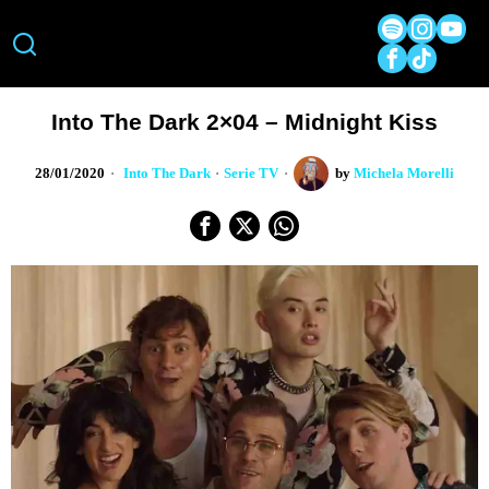
Into The Dark 2×04 – Midnight Kiss
28/01/2020
Into The Dark
·
Serie TV
by
Michela Morelli