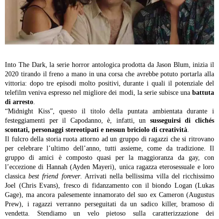
Into The Dark, la serie horror antologica prodotta da Jason Blum, inizia il
2020 tirando il freno a mano in una corsa che avrebbe potuto portarla alla
vittoria: dopo tre episodi molto positivi, durante i quali il potenziale del
telefilm veniva espresso nel migliore dei modi, la serie subisce una
battuta
di arresto
.
“Midnight Kiss”, questo il titolo della puntata ambientata durante i
festeggiamenti per il Capodanno, è, infatti, un
susseguirsi di clichés
scontati, personaggi stereotipati e nessun briciolo di creatività
.
Il fulcro della storia ruota attorno ad un gruppo di ragazzi che si ritrovano
per celebrare l’ultimo dell’anno, tutti assieme, come da tradizione. Il
gruppo di amici è composto quasi per la maggioranza da gay, con
l’eccezione di Hannah (Ayden Mayeri), unica ragazza eterosessuale e loro
classica
best friend forever
. Arrivati nella bellissima villa del ricchissimo
Joel (Chris Evans), fresco di fidanzamento con il biondo Logan (Lukas
Gage), ma ancora palesemente innamorato del suo ex Cameron (Augustus
Prew), i ragazzi verranno perseguitati da un sadico killer, bramoso di
vendetta. Stendiamo un velo pietoso sulla caratterizzazione dei