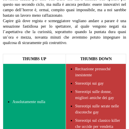
questo suo secondo ciclo, ma nulla è ancora perduto: essere innovativi nel
campo dell’horror è, ormai, compito quasi impossibile, ma a noi sarebbe
bastato un lavoro meno raffazzonato.
Capire già dove regista e sceneggiatore vogliano andare a parare è una
sensazione fastidiosa per lo spettatore, al quale vengono negati sia
l’aspettativa che la curiosità, soprattutto quando la puntata dura quasi
un’ora e mezza, novanta minuti che avremmo potuto impegnare in
qualcosa di sicuramente più costruttivo.
THUMBS UP
THUMBS DOWN
Recitazione pressoché
inesistente
Stereotipi sui gay
Stereotipi sulle donne,
migliori amiche dei gay
Assolutamente nulla
Stereotipi sulle serate nelle
discoteche gay
Stereotipi sul classico killer
che uccide per vendetta