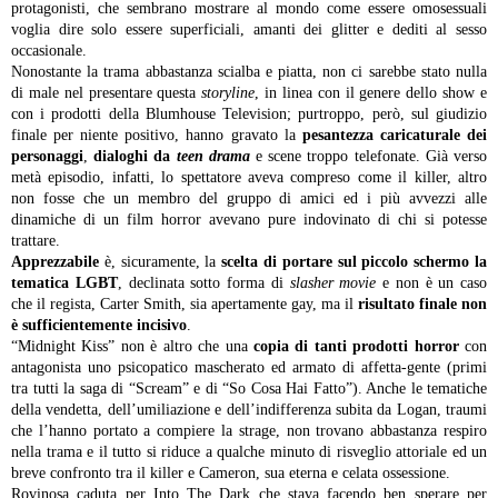
protagonisti, che sembrano mostrare al mondo come essere omosessuali
voglia dire solo essere superficiali, amanti dei glitter e dediti al sesso
occasionale.
Nonostante la trama abbastanza scialba e piatta, non ci sarebbe stato nulla
di male nel presentare questa
storyline
, in linea con il genere dello show e
con i prodotti della Blumhouse Television; purtroppo, però, sul giudizio
finale per niente positivo, hanno gravato la
pesantezza caricaturale dei
personaggi
,
dialoghi da
teen drama
e scene troppo telefonate. Già verso
metà episodio, infatti, lo spettatore aveva compreso come il killer, altro
non fosse che un membro del gruppo di amici ed i più avvezzi alle
dinamiche di un film horror avevano pure indovinato di chi si potesse
trattare.
Apprezzabile
è, sicuramente, la
scelta di portare sul piccolo schermo la
tematica LGBT
, declinata sotto forma di
slasher movie
e non è un caso
che il regista, Carter Smith, sia apertamente gay, ma il
risultato finale non
è sufficientemente incisivo
.
“Midnight Kiss” non è altro che una
copia di tanti prodotti horror
con
antagonista uno psicopatico mascherato ed armato di affetta-gente (primi
tra tutti la saga di “Scream” e di “So Cosa Hai Fatto”). Anche le tematiche
della vendetta, dell’umiliazione e dell’indifferenza subita da Logan, traumi
che l’hanno portato a compiere la strage, non trovano abbastanza respiro
nella trama e il tutto si riduce a qualche minuto di risveglio attoriale ed un
breve confronto tra il killer e Cameron, sua eterna e celata ossessione.
Rovinosa caduta per Into The Dark che stava facendo ben sperare per