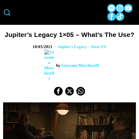
Jupiter’s Legacy 1×05 – What’s The Use?
10/05/2021
Jupiter's Legacy
·
Serie TV
by
Giacomo Marcheselli