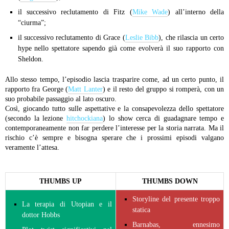
il successivo reclutamento di Fitz (
Mike Wade
) all’interno della
“ciurma”;
il successivo reclutamento di Grace (
Leslie Bibb
), che rilascia un certo
hype nello spettatore sapendo già come evolverà il suo rapporto con
Sheldon.
Allo stesso tempo, l’episodio lascia trasparire come, ad un certo punto, il
rapporto fra George (
Matt Lanter
) e il resto del gruppo si romperà, con un
suo probabile passaggio al lato oscuro.
Così, giocando tutto sulle aspettative e la consapevolezza dello spettatore
(secondo la lezione
hitchockiana
) lo show cerca di guadagnare tempo e
contemporaneamente non far perdere l’interesse per la storia narrata. Ma il
rischio c’è sempre e bisogna sperare che i prossimi episodi valgano
veramente l’attesa.
THUMBS UP
THUMBS DOWN
Storyline del presente troppo
La terapia di Utopian e il
statica
dottor Hobbs
Barnabas, ennesimo