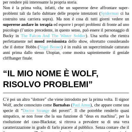
per rendere più interessante la propria storia.
Non è la prima volta, infatti, che un supereroe deve affrontare super-
problemi tali da farlo dubitare delle proprie intenzioni (
Spiderman
ci ha
costruito una carriera sopra). Ma non è cosa di tutti giorni vedere un
supereroe andare in terapia
ed esporre i propri problemi di fronte ad uno
psicologo (l’unico precedente, in questo senso, può essere il personaggio di
Bucky in
The Falcon And The Winter Soldier
). Una scelta che rientra
perfettamente nel
mood revisionista
dello show, oltretutto considerando
che il dottor Hobbs (
Nigel Bennet
) è in realtà un supercriminale catturato
anni prima dallo stesso Utopian, come mostra sapientemente il geniale
cliffhanger finale.
“IL MIO NOME È WOLF,
RISOLVO PROBLEMI”
C’è poi un altro “dottore” che viene introdotto per la prima volta. Il signor
Wolf, anche conosciuto come
Barnabas
(
Paul Amos
), che appare come una
specie di “
Doctor Strange
dei poveri”. Il che potrebbe renderlo quasi
simpatico, se non fosse che la sua funzione di “deus ex machina”, per la
risoluzione del caso-Blackstar, si ritrova a prevalere su di una vera
caratterizzazione in grado di farlo piacere al pubblico. Senza contare che il