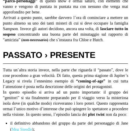
“parco-personaggi”
di questo show è ormai saturo, con elementi che
vanno e vengono di puntata in puntata ma con nessuno che venga mai
approfondito per bene.
Arrivati a questo punto, sarebbe davvero l’ora di cominciare a mettere un
punto almeno su uno dei tanti misteri di cui si deve occupare la famiglia
Sampson. Invece gli autori decidono, ancora una volta, di
lasciare tutto in
sospeso
concentrando una buona parte del minutaggio sul rapporto di
“amicizia”
(non necessario)
che s’instaura fra Chloe e Hutch.
PASSATO › PRESENTE
Tutta un’altra storia invece, nella parte che riguarda il “passato”, dove le
cose procedono a gran velocità. Di fatto, questa prima stagione di Jupiter’s
Legacy si rivela l’ennesimo esempio di
“coming-of-age”
in cui tutta
l’attenzione è posta nella descrizione delle origini dei protagonisti.
In questo episodio si arriva ad un punto importante: il gruppo dei
“genitori” si sta finalmente preparando per il viaggio verso la misteriosa
isola dove (in qualche modo) riceveranno i loro poteri. Questo rappresenta
ormai l’unico motivo d’interesse che può spingere lo spettatore a procedere
nella visione.
In questo senso, l’episodio lancia dei
plot twist
non da poco:
il definitivo abbandono del gruppo da parte del personaggio di Jane
(
Meg Steedle
);