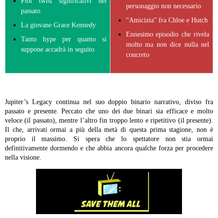
Plot twist significativi nel
personaggio non necessario
passato
“Amicizia” fra Chloe e Hutch
La giovane Grace Kennedy
Ennesimo episodio che rivela
Tanto hype per quanto si
molto ma non dice nulla nel
suppone accadrà in seguito
concreto
Jupiter’s Legacy continua nel suo doppio binario narrativo, diviso fra
passato e presente. Peccato che uno dei due binari sia efficace e molto
veloce (il passato), mentre l’altro fin troppo lento e ripetitivo (il presente).
Il che, arrivati ormai a più della metà di questa prima stagione, non è
proprio il massimo. Si spera che lo spettatore non stia ormai
definitivamente dormendo e che abbia ancora qualche forza per procedere
nella visione.