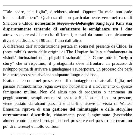
“Tale padre, tale figlia”, direbbero alcuni. Oppure “la mela non cade
lontana dall’albero”. Qualcosa di non particolarmente vero nel caso di
Sheldon e Chloe,
nonostante
Steven S. DeKnight
Sang Kyu Kim stia
disperatamente tentando di enfatizzare le somiglianze tra i due
attraverso percorsi di crescita differenti, causati da traumi completamente
diversi e a distanza di 90 anni l’uno dall’altro.
A differenza dell’autodistruzione portata in scena nel presente da Chloe, la
(presumibile) storia delle origini di The Utopian ha le sue fondamenta in
visioni/allucinazioni non spiegabili razionalmente. Come tutte le
“origin
story”
che si rispettino, il protagonista deve affrontare un processo di
sviluppo prima di arrivare a guadagnare i superpoteri, un processo che però
in questo caso si sta rivelando alquanto lungo e tedioso.
Esattamente come nel presente con il minutaggio dedicato alla figlia, nel
passato l’immobilismo regna sovrano nonostante il ritrovamento di questo
famigerato mulino. Non c’è alcun tipo di progresso o nemmeno un
peggioramento, semplicemente si assiste a Sheldon che incontra persone,
viene pestato da alcuni passanti e alla fine riceve la visita di Walter.
Ennesima riprova di
una gestione del minutaggio e delle storyline
estremamente discutibile
, chiaramente poco lungimirante (basterebbe
almeno contrapporre i protagonisti nel presente e nel passato per creare un
po’ di interesse) e molto confusa: