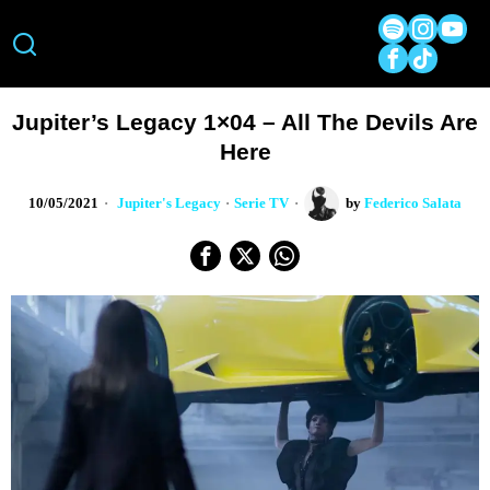
Jupiter’s Legacy 1×04 – All The Devils Are
Here
10/05/2021
Jupiter's Legacy
·
Serie TV
by
Federico Salata