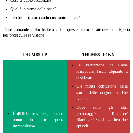
Cosa si vuole raccontare?
Qual è la trama della serie?
Perché si sta sprecando così tanto tempo?
Tutte domande molto lecite a cui, a questo punto, si attende una risposta
per proseguire la visione.
THUMBS UP
THUMBS DOWN
La recitazione di Elena
Kampouris lascia alquanto a
desiderare
C’è molta confusione nella
storia delle origini di The
Utopian
Dove sono gli altri
È difficile trovare qualcosa di
personaggi? Brandon?
buono in tutto questo
Blackstar? Spariti da ben due
immobilismo…
episodi…