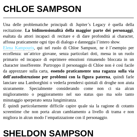
CHLOE SAMPSON
Una delle problematiche principali di Jupiter’s Legacy è quella della
recitazione.
La bidimensionalità della maggior parte dei personaggi
,
esaltata da attori incapaci di recitare e di dare profondità ai character,
affossa praticamente ogni tipo di dialogo e danneggia l’intero show.
Elena Kampouris
, qui nel ruolo di Chloe Sampson, ne è l’esempio per
eccellenza: un’attrice giovane, senza particolari doti, messa in un ruolo
primario ed incapace di esprimere emozioni rimanendo bloccata in un
character insofferente. Purtroppo il personaggio di Chloe non è così facile
da apprezzare sulla carta,
essendo praticamente una ragazza sulla via
dell’autodistruzione per problemi con la figura paterna
, quindi farle
lanciare una Lamborghini o vederla prendersi quintali di droghe non aiuta
sicuramente. Specialmente considerando come non ci sia alcun
miglioramento o peggioramento nel suo status quo ma solo tanto
minutaggio sperperato senza lungimiranza.
È quindi particolarmente difficile capire quale sia la ragione di cotanto
screentime che non porta alcun cambiamento a livello di trama e non
migliora in alcun modo l’empatizzazione con il personaggio.
SHELDON SAMPSON