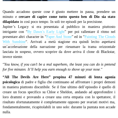
Quando accadono queste cose è giusto mettere in pausa, prendere un
minuto e
cercare di capire come tutto questo ben di Dio sia stato
dilapidato
in così poco tempo. In soli tre episodi per la precisione.
Jupiter’s Legacy si era presentata al pubblico in maniera piuttosto
intrigante con “
By Dawn’s Early Light
” per poi rallentare il ritmo nel
presentare altri character in “
Paper And Stone
” ed in “
Painting The Clouds
With Sunshine
“. Arrivati a metà stagione era quindi lecito aspettarsi
un’accelerazione della narrazione per riesumare la trama orizzontale
lasciata in sospeso, ovvero scoprire da dove arriva il clone di Blackstar,
invece niente.
“
You know, if you can’t be a real superhero, the least you can do is pretend
for five minutes. It’ll help you earn enough to shove up your nose.
“
“All The Devils Are Here” propina 47 minuti di lenta agonia
psicologica
di padre e figlia che continuano ad affrontare i propri demoni
in maniera piuttosto discutibile. Se il fine ultimo dell’episodio è quello di
creare un focus specifico su Chloe e Sheldon, andando ad approfondire i
loro drammi e provando a creare una certa empatia con lo spettatore, il
risultato sfortunatamente è completamente opposto per svariati motivi ma,
fondamentalmente, ricapitolabili in uno solo: durante la puntata non accade
nulla.