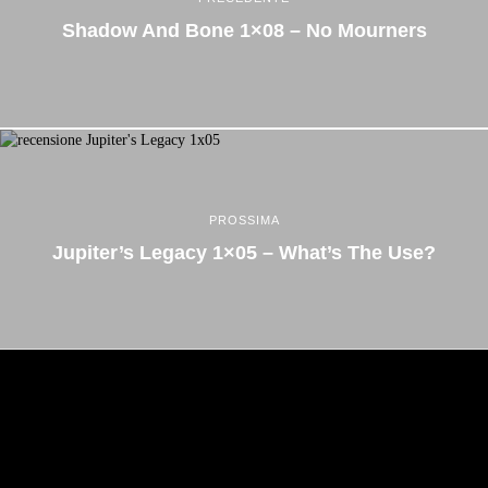
Shadow And Bone 1×08 – No Mourners
PROSSIMA
Jupiter’s Legacy 1×05 – What’s The Use?