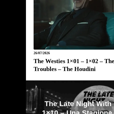
26/07/2026
The Westies 1×01 – 1×02 – Th
Troubles – The Houdini
PRECEDENTE
The Late Night With
1×10 – Una Stagione