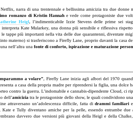
Netflix, narra di una trentennale e bellissima amicizia tra due donne 
imo romanzo di Kristin Hannah
e vede come protagoniste due volti
atherine Heigl
, l’indimenticabile Izzie Stevens delle prime sei sta
, interpreta Kate Mularkey, una donna più sensibile e riflessiva rispett
 le tappe più importanti nella vita delle due quarantenni, diventate mig
tinto materno) si trasferiscono a Firefly Lane, proprio davanti la casa 
’una nell’altra una
fonte di conforto, ispirazione e maturazione person
i imparammo a volare”
, Firefly Lane inizia agli albori del 1970 quan
resenta a casa della propria madre per riprendersi la figlia, una dolce 
rteo contro la guerra. L’indomabile e cannabis-dipendente Cloud, ci ri
o dell’
amicizia
tra le protagoniste dello show, le quali condividono un
ne attraversano un’adolescenza difficile, fatta di
drammi familiari
e
tra, Kate e Tully diventano amiche per la pelle, essendo entrambe due
, sembrano davvero due versioni più giovani della Heigl e della Chalke,