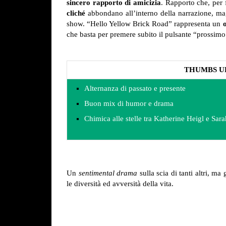
sincero rapporto di amicizia
. Rapporto che, per 
cliché
abbondano all’interno della narrazione, ma,
show. “Hello Yellow Brick Road” rappresenta un
o
che basta per premere subito il pulsante “prossimo
THUMBS U
Alternanza di passato e presente
Buon mix di humor e drama
Chimica alle stelle tra Katherine Heigl e Sar
Un
sentimental drama
sulla scia di tanti altri, m
le diversità ed avversità della vita.