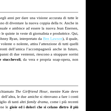
gli anni per dare una visione accurata di tutte le
nano di diventare la nuova coppia della tv. Anche in
nsuale e ambisce ad essere la nuova Jean Enersen,
le quinte in veste di giornalista e produttrice. Qui,
Johnny Ryan, interpretato da
Ben Lawson
), il quale,
lente o nolente, attira l’attenzione di tutti quelli
ronti dell’amica l’accompagnerà anche in futuro,
panni di due ventenni, riescono a strappare sorrisi
 stucchevoli
, da vera e propria soap-opera, non
, chiamato
The Girlfriend
Hour
, mentre Kate deve
dell’altra, le due amiche si ritrovano a fare i conti
lio di tanti altri
family drama
, come i più recenti
ene le
gioie ed i dolori che si celano dietro il più