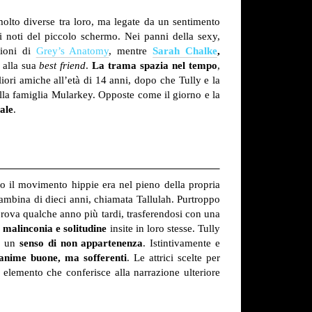
molto diverse tra loro, ma legate da un sentimento
 noti del piccolo schermo. Nei panni della sexy,
gioni di
Grey’s Anatomy
, mentre
Sarah Chalke
,
o alla sua
best friend
.
La trama spazia nel tempo
,
liori amiche all’età di 14 anni, dopo che Tully e la
della famiglia Mularkey. Opposte come il giorno e la
ale
.
do il movimento hippie era nel pieno della propria
bambina di dieci anni, chiamata Tallulah. Purtroppo
prova qualche anno più tardi, trasferendosi con una
a
malinconia e solitudine
insite in loro stesse. Tully
 un
senso di non appartenenza
. Istintivamente e
anime buone, ma sofferenti
. Le attrici scelte per
 elemento che conferisce alla narrazione ulteriore