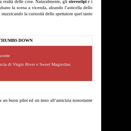
 realtà delle cose. Naturalmente, gli
stereotipi
e i
rubano la scena a vicenda, alzando l’asticella dello
 stuzzicando la curiosità dello spettatore quel tanto
THUMBS DOWN
zzonte
 scia di Virgin River e Sweet Magnolias
ona un buon pilot ed un inno all’amicizia nonostante