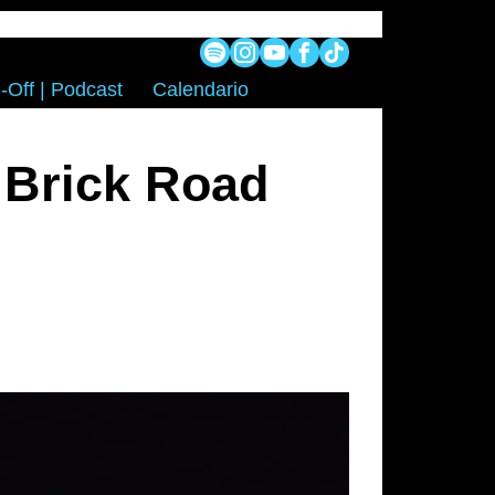
-Off | Podcast
Calendario
w Brick Road