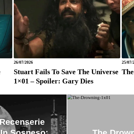
26/07/2026
25/07/
e
Stuart Fails To Save The Universe
The
1×01 – Spoiler: Gary Dies
 Recenserie
 In Sospeso:
The Drown