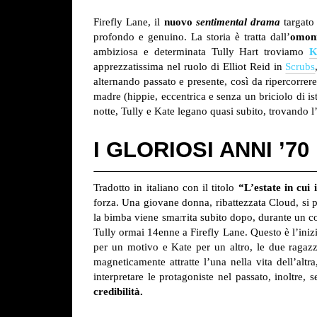
Firefly Lane, il
nuovo
sentimental drama
targato 
profondo e genuino. La storia è tratta dall’
omon
ambiziosa e determinata Tully Hart troviamo
K
apprezzatissima nel ruolo di Elliot Reid in
Scrubs
alternando passato e presente, così da ripercorrere
madre (hippie, eccentrica e senza un briciolo di is
notte, Tully e Kate legano quasi subito, trovando l
I GLORIOSI ANNI ’70
Tradotto in italiano con il titolo
“L’estate in cu
forza. Una giovane donna, ribattezzata Cloud, si p
la bimba viene smarrita subito dopo, durante un co
Tully ormai 14enne a Firefly Lane. Questo è l’inizi
per un motivo e Kate per un altro, le due ragazzi
magneticamente attratte l’una nella vita dell’al
interpretare le protagoniste nel passato, inoltre
credibilità.