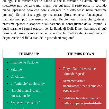
dialoghi e le musiche scelte, fanno sì che la tensione e l’attenzione dello
spettatore non vengano mai meno, per cui tutto il resto passa in secondo
piano (sperando però che non si esageri in questo senso nella prossime
puntate).
Se poi ci si aggiunge una meravigliosa sequenza “subacquea” il
risultato non può che essere ottimale. Perciò non rimane che godersi i
prossimi episodi e scoprire quali saranno le conseguenze della “rapina” e
quali saranno i futuri ostacoli per la Banda di Dalì.
E nel frattempo si può
passare il tempo canticchiando la nuova hit dell’estate:
Guantanamera
,
degna erede del Bella ciao delle precedenti stagioni!
THUMBS UP
THUMBS DOWN
Finalmente l’azione!
Tokyo-Nairobi versione
Palermo
“Suicide Squad”
Cincinnati
Armamentario e
L’ “animale” di Helsinky
finanziamenti per rapine che
Nairobi mental-coach
ISIS levate!
motivazionale
Saldatori trovati al mercato
Sequenza “acquatica”
delle comparse (
in “saldo”!)