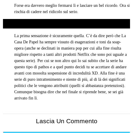
Forse era davvero meglio fermarsi lì e lasciare un bel ricordo. Ora si
rischia di cadere nel ridicolo sul serio.
Dottor Jekill
04/08/2019 alle 18:58
ha
detto:
La prima sensazione è sicuramente quella. C’è da dire però che La
Casa De Papel ha sempre vissuto di esagerazioni e toni da soap-
opera (anche se declinati in maniera pop per cui alla fine risulta
migliore rispetto a tanti altri prodotti Netflix che sono poi uguale a
questa serie). Per cui se non altro qui lo sai subito che la serie ha
questo tipo di pathos e a quel punto decidi tu se accettare di andare
avanti con mooolta sospensione di incredulità XD. Alla fine è una
serie di puro intrattenimento e niente di più, al di là dei significati
politici che le vengono attribuiti (quelli sì abbastanza pretenziosi).
Comunque bisogna dire che nel finale si riprende bene, se sei già
arrivato fin lì.
Lascia Un Commento