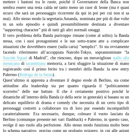
mettere i bastoni tra le ruote, poiché il Governatore della Banca non
sembra essere una testa calda né tanto meno un cuor di leone (ma è quasi
sicuro che sarà un personaggio ricorrente da qui in poi per cui non si sa
mai). Allo stesso modo la segretaria Amanda, nominata per più di due volte
in un solo episodio e quindi presumibilmente destinata a diventare
“supporting character” più di tutti gli altri normali ostaggi.
Il vero problema della Banda purtroppo rimane (come al solito) la Banda
stessa, con i suoi protagonismi e le sue sotto-trame atte a complicare
situazioni che dovrebbero essere (sulla carta) “semplici”.
Si sta ovviamente
facendo riferimento all’accoppiata Nairobi-Tokyo, soprannominate “la
Suicide Squad
di Madrid”, che riescono, dopo un meraviglioso
stallo alla
messicana
di
tarantiniana
memoria, a farsi sfuggire la situazione di mano
registrando così il primo ferito tra i membri della Banda: la new entry
Palermo (
Rodrigo de la Serna
).
Quest’ultimo si appresta a diventare il degno erede di Berlino, sia come
attitudine alla leadership sia per quanto riguarda il “politicamente
scorretto” delle sue battute. Il che è certamente positivo poiché le
dinamiche all’interno della Banda (e della serie in generale) si basano su un
delicato equilibrio di drama e comedy che necessita di un certo tipo di
personaggi costretti a collaborare tra di loro pur essendo incompatibili
caratterialmente. Era necessario, dunque, colmare il vuoto lasciato da
Berlino (comunque presente nei vari flashback) e Palermo, in questo caso,
svolge il suo ruolo alla perfezione.
Allo stesso modo funziona molto bene
lo schema narrativo, preciso come un orologio svizzero, in cui alle azioni