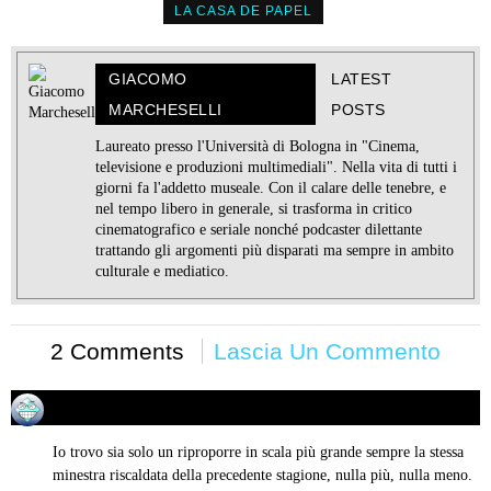
LA CASA DE PAPEL
GIACOMO
LATEST
MARCHESELLI
POSTS
Laureato presso l'Università di Bologna in "Cinema,
televisione e produzioni multimediali". Nella vita di tutti i
giorni fa l'addetto museale. Con il calare delle tenebre, e
nel tempo libero in generale, si trasforma in critico
cinematografico e seriale nonché podcaster dilettante
trattando gli argomenti più disparati ma sempre in ambito
culturale e mediatico.
2 Comments
Lascia Un Commento
Patrick
03/08/2019 alle 22:45
ha
detto:
Io trovo sia solo un riproporre in scala più grande sempre la stessa
minestra riscaldata della precedente stagione, nulla più, nulla meno.