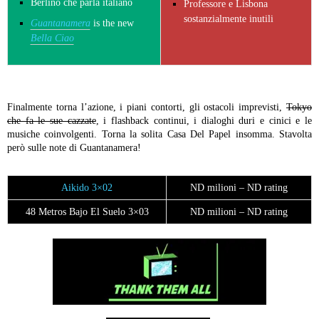
Berlino che parla italiano
Professore e Lisbona
sostanzialmente inutili
Guantanamera
is the new
Bella Ciao
Finalmente torna l’azione, i piani contorti, gli ostacoli imprevisti,
Tokyo
che fa le sue cazzate
, i flashback continui, i dialoghi duri e cinici e le
musiche coinvolgenti. Torna la solita Casa Del Papel insomma. Stavolta
però sulle note di Guantanamera!
Aikido 3×02
ND milioni – ND rating
48 Metros Bajo El Suelo 3×03
ND milioni – ND rating