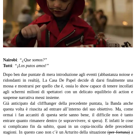
Nairobi
:
“¿Que somos?”
Tutti
:
“¡Los putos amos!”
Dopo ben due puntate di mera introduzione agli eventi (abbastanza noiose e
ridondanti in realtà), La Casa De Papel decide di darsi finalmente una
mossa e mostrarsi per quello che è, ossia lo show capace di tenere incollati
agli schermi milioni di spettatori con un delicato equilibrio di action e
suspense narrativa messi insieme.
Già anticipato dal cliffhanger della precedente puntata, la Banda anche
questa volta è riuscita ad entrare all’interno del suo obiettivo.
Ma, come
ormai i fan accaniti di questa serie sanno bene, il difficile non è tanto
entrare quanto rimanere dentro (e sopravvivere, si spera).
E infatti le cose
si complicano fin da subito, quasi in un copia-incolla delle precedenti
stagioni. In questo caso non c’è un Arturito della situazione
(per fortuna)
a