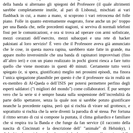
della banda si alternano gli spiegoni del Professore (il quale altrimenti
sarebbe completamente inutile, al pari di Lisbona), mischiati ai vari
flashback in cui, a mano a mano, si scoprono i vari retroscena del folle
piano.
Folle in quanto estremamente esagerato, forse anche un po’ troppo
per una Banda che, nelle precedenti stagioni, si serviva di normali telefoni
fissi per le comunicazioni, e ora si trova ad operare con armi sofisticate,
mezzi corazzati dell’esercito, mezzi subacquei e una rete di hacker
pakistani al loro servizio!
È vero che il Professore aveva già annunciato
che le cose, in questa nuova rapina, sarebbero state fatte in grande, ma
appare molto inverosimile che una banda di rapinatori improvvisati (fino
all’altro ieri) e con un piano realizzato in pochi giorni riesca a fare tutto
quello che viene mostrato in questi 40 minuti. Certamente tutto verrà
spiegato (e, si spera, giustificato) meglio nei prossimi episodi, ma finora
l’unica spiegazione plausibile per questo è che il professore sia in realtà un
ex-membro di Al-Qaeda o dell’ISIS per potersi permettere perfino degli
esperti saldatori (“i migliori del mondo”) come collaboratori.
È pur sempre
vero che la serie si è sempre basata sulla sospensione dell’incredulità da
parte dello spettatore, senza la quale non si sarebbe potuto giustificare
neanche la precedente rapina, però qui si rischia di virare sul grottesco, e
soprattutto si rischia che la serie diventi la parodia di sé stessa.
Per fortuna
il ritmo serrato di cui si compone la puntata, il clima goliardico e familiare
che si respira tra la Banda e che funge da fan service (il racconto della
nascita di Cincinnati e la descrizione dell’ “animale” di Helsinky), i